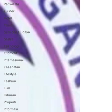
Pariwisata
Kuliner
Hotel
Travel
Seni dan Budaya
Sastra
Teknologi
Otomotif
Internasional
Kesehatan
Lifestyle
Fashion
Film
Hiburan
Properti
Informasi