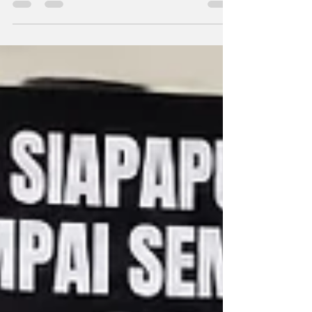
Perlindungan Anak (Komnas PA) untuk menyuarakan
keprihatinan atas meningkatnya berbagai bentuk kekerasan
terhadap anak di Indonesia. Agustinus Sirait, Ketua Umum
Komnas Perlindungan Anak (Foto: Ist) Mengusung tema
"Tsunami Kekerasan terhadap Anak: Indonesia Tidak Boleh
Lagi Diam", Komnas PA menilai Indonesia sedang
menghadapi krisis perlindungan anak yang membutuhkan