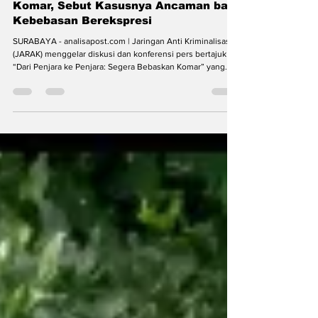
19 Jun
4 menit membaca
Koalisi Sipil Desak Pembebasan
Komar, Sebut Kasusnya Ancaman bagi
Kebebasan Berekspresi
SURABAYA - analisapost.com | Jaringan Anti Kriminalisasi
(JARAK) menggelar diskusi dan konferensi pers bertajuk
“Dari Penjara ke Penjara: Segera Bebaskan Komar” yang
diadakan di Pastoran Youth Center Keuskupan Surabaya,
Jumat (19/6/26). Diskusi publik terkait kasus Muhammad
Ainun Komarullah (Komar) menghadirkan akademisi, tokoh
agama, pegiat HAM, dan tim hukum di Pastoran Youth
Center Keuskupan Surabaya (Foto: Div) Kegiatan ini digelar
sebagai respons atas proses hukum yang s