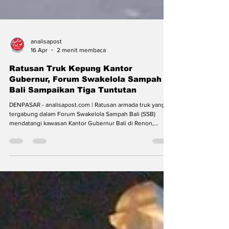
analisapost
16 Apr
2 menit membaca
Ratusan Truk Kepung Kantor
Gubernur, Forum Swakelola Sampah
Bali Sampaikan Tiga Tuntutan
DENPASAR - analisapost.com | Ratusan armada truk yang
tergabung dalam Forum Swakelola Sampah Bali (SSB)
mendatangi kawasan Kantor Gubernur Bali di Renon,
Denpasar, Kamis (16/4). Ratusan armada truk yang
tergabung dalam Forum Swakelola Sampah Bali (SSB)
mendatangi kawasan Kantor Gubernur Bali, Foto : Div Aksi
tersebut merupakan bentuk penolakan atas kebijakan
penghentian pembuangan sampah organik ke TPA Suwung
yang mulai diberlakukan sejak 1 April 2026. Dari pantauan