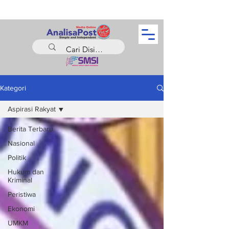
Kategori
Aspirasi Rakyat
Berita Terbaru
Nasional
Politik
Hukum dan
Kriminal
Peristiwa
Ekonomi
UMKM