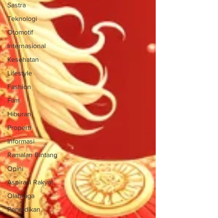
Sastra
Teknologi
Otomotif
Internasional
Kesehatan
Lifestyle
Fashion
Film
Hiburan
Properti
Informasi
Ramalan Bintang
Opini
Aspirasi Rakyat
Olahraga
Pendidikan