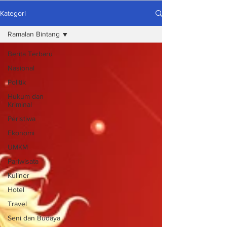
Kategori
Ramalan Bintang
Berita Terbaru
Nasional
Politik
Hukum dan
Kriminal
Peristiwa
Ekonomi
UMKM
Pariwisata
Kuliner
Hotel
Travel
Seni dan Budaya