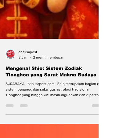
analisapost
8 Jan
2 menit membaca
Mengenal Shio: Sistem Zodiak
Tionghoa yang Sarat Makna Budaya
SURABAYA - analisapost.com | Shio merupakan bagian dari
sistem penanggalan sekaligus astrologi tradisional
Tionghoa yang hingga kini masih digunakan dan dipercaya
oleh sebagian masyarakat, terutama saat perayaan Tahun
Baru Imlek. Shio mencerminkan filosofi hidup, karakter,
serta nilai-nilai budaya Tionghoa yang diwariskan lintas
generasi. (Ilustrasi: AnalisaPost) Sistem ini membagi tahun