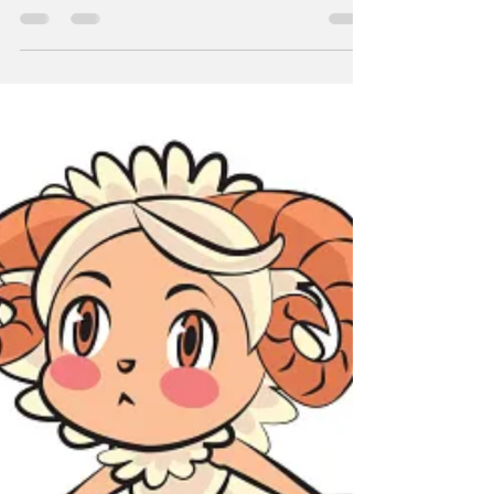
Tahun Ular Api 2025: Shio Mana yang
Mendapatkan Keberuntungan?
SURABAYA - analisapost.com | Siklus bioritme kelahiran
berdasarkan ilmu astrologi China biasanya diterjemahkan
sebagai putaran nasib...