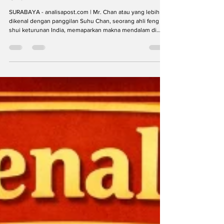
Logika dan Filosofi Tiongkok ala Suhu
Chan
SURABAYA - analisapost.com | Mr. Chan atau yang lebih
dikenal dengan panggilan Suhu Chan, seorang ahli feng
shui keturunan India, memaparkan makna mendalam di
balik karakter Shio Kuda dalam filosofi Tiongkok. Sosok
yang telah menekuni feng shui aliran kompas dan bentuk
serta astrologi Tiongkok sejak 1988 ini dikenal luas karena
pendekatannya yang rasional dan berbasis logika.
Membaca Karakter Shio Kuda Lewat Logika dan Filosofi
Tiongkok Menurut Suhu Chan, feng shui dan sh