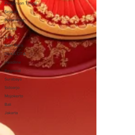
Perguruan Tinggi
Sejarah
Pemerintah
Kelana
Tips
Iklan Baris
DUKA CITA
Headline
Regional
Surabaya
Sidoarjo
Mojokerto
Bali
Jakarta