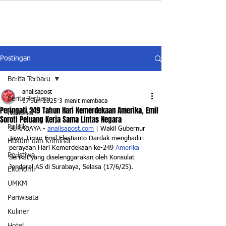
Postingan
Berita Terbaru
analisapost
Berita Terbaru
17 Jun 2025
3 menit membaca
Peringati 249 Tahun Hari Kemerdekaan Amerika, Emil
Nasional
Soroti Peluang Kerja Sama Lintas Negara
Politik
SURABAYA - 
analisapost.com
 | Wakil Gubernur 
Jawa Timur Emil Elestianto Dardak menghadiri 
Hukum dan Kriminal
perayaan Hari Kemerdekaan ke-249 
Amerika
Peristiwa
Serikat yang diselenggarakan oleh Konsulat 
Jenderal AS di Surabaya, Selasa (17/6/25). 
Ekonomi
UMKM
Pariwisata
Kuliner