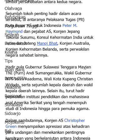
Aspirasi Rakyat
simbol persahabatan antara kedua negara.
Olahraga
Sejumlah tokoh penting hadir dalam acara 
Pendidikan
tersebut, di antaranya Pelaksana Tugas (Plt) 
Duta Besar AS untuk Indonesia 
Peter M. 
Perguruan Tinggi
Haymond
 dan pejabat AS, Konjen Jepang 
Sejarah
Takonai Susumu, Konsul Kehormatan India untuk 
Jatim dan Jateng 
Manoj Bhat
, Konjen Australia, 
Pemerintah
Konjen Kehormatan Belanda, serta perwakilan 
Kelana
negara sahabat lainnya. 
Tips
Hadir pula Gubernur Sulawesi Tenggara Mayjen 
Iklan Baris
TNI (Purn) Andi Sumangerukka, Wakil Gubernur 
DUKA CITA
NTT Johni Asadoma, Wali Kota Kupang Christian 
Widodo, serta sejumlah kepala daerah dan wakil 
Headline
kepala daerah lainnya. Selain itu, turut hadir 
Regional
perwakilan institusi pendidikan dan mahasiswa 
asal Amerika Serikat yang tengah menempuh 
Surabaya
studi di Indonesia hingga para pemuka agama.
Sidoarjo
Dalam sambutannya, Konjen AS
 Christopher 
Mojokerto
Green
 menyampaikan apresiasi atas kehadiran 
Bali
para undangan dan menekankan pentingnya 
kemitraan yang berkelanjutan antara Indonesia 