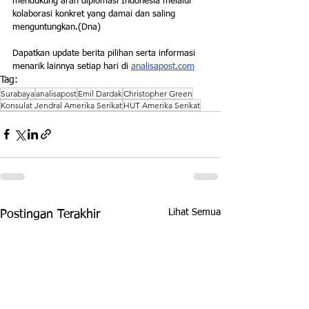
mendukung arah diplomasi Indonesia melalui 
kolaborasi konkret yang damai dan saling 
menguntungkan.(Dna)
Dapatkan update berita pilihan serta informasi 
menarik lainnya setiap hari di 
analisapost.com
Tag:
Surabaya
analisapost
Emil Dardak
Christopher Green
Konsulat Jendral Amerika Serikat
HUT Amerika Serikat
Lihat Semua
Postingan Terakhir