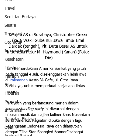
Hotel
Travel
Seni dan Budaya
Sastra
Teknologi
Konjen AS di Surabaya, Christopher Green 
(Kiri), Wakil Gubernur Jawa Timur Emil 
Otomotif
Dardak (tengah), Plt. Duta Besar AS untuk 
Internasional
Indonesia Peter M. Haymond (Kanan) (Foto: 
Div)
Kesehatan
Lifestyle
Hari Kemerdekaan Amerika Serikat yang jatuh 
pada tanggal 4 Juli, diselenggarakan lebih awal 
Fashion
di 
Palimanan
 Resto % Cafe, Jl. Citra Raya 
Film
Surabaya, untuk memperkuat kerjasana lintas 
negara.
Hiburan
Properti
Perayaan yang berlangsung meriah dalam 
konsep 
standing party
 ini diwarnai dengan 
Informasi
hiburan musik dan sajian kuliner khas Nusantara 
Ramalan Bintang
serta Amerika. Kegiatan dibuka dengan lagu 
kebangsaan Indonesia Raya dan dilanjutkan 
Opini
dengan “The Star-Spangled Banner” sebagai 