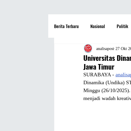
Berita Terbaru
Nasional
Politik
Hotel
Travel
Seni dan Bu
analisapost
27 Okt 2
Universitas Dina
Jawa Timur
Fashion
Film
Hiburan
SURABAYA - 
analis
Dinamika (Undika) ST
Minggu (26/10/2025). 
Pendidikan
Perguruan Tinggi
menjadi wadah kreati