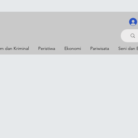
m dan Kriminal
Peristiwa
Ekonomi
Pariwisata
Seni dan 