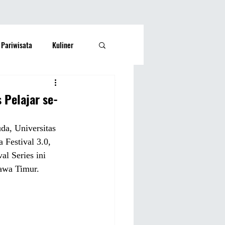
Pariwisata
Kuliner
Kesehatan
Lifestyle
 Pelajar se-
si Rakyat
Olahraga
a, Universitas 
Festival 3.0, 
l Series ini 
awa Timur.