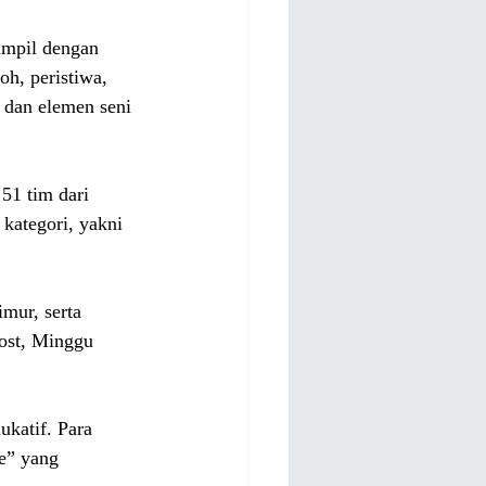
ampil dengan 
oh, peristiwa, 
 dan elemen seni 
51 tim dari 
 kategori, yakni 
mur, serta 
ost, Minggu 
katif. Para 
e” yang 