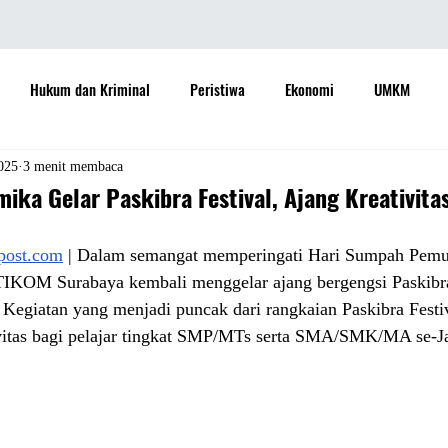
Hukum dan Kriminal
Peristiwa
Ekonomi
UMKM
daya
Sastra
Teknologi
Otomotif
Internasional
025
3 menit membaca
mika Gelar Paskibra Festival, Ajang Kreativitas
Properti
Informasi
Ramalan Bintang
Opini
Aspira
apost.com
 | Dalam semangat memperingati Hari Sumpah Pemud
IKOM Surabaya kembali menggelar ajang bergengsi Paskibra 
Kegiatan yang menjadi puncak dari rangkaian Paskibra Festiva
Sejarah
Pemerintah
vitas bagi pelajar tingkat SMP/MTs serta SMA/SMK/MA se-J