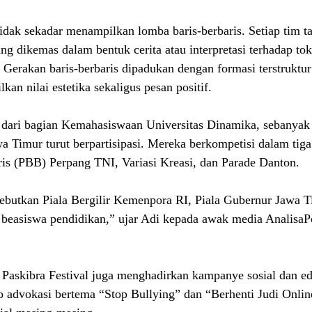
 tidak sekadar menampilkan lomba baris-berbaris. Setiap tim t
g dikemas dalam bentuk cerita atau interpretasi terhadap tok
 Gerakan baris-berbaris dipadukan dengan formasi terstruktur
kan nilai estetika sekaligus pesan positif.
dari bagian Kemahasiswaan Universitas Dinamika, sebanyak 
a Timur turut berpartisipasi. Mereka berkompetisi dalam tiga
ris (PBB) Perpang TNI, Variasi Kreasi, dan Parade Danton.
butkan Piala Bergilir Kemenpora RI, Piala Gubernur Jawa Ti
 beasiswa pendidikan,” ujar Adi kepada awak media AnalisaP
 Paskibra Festival juga menghadirkan kampanye sosial dan edu
 advokasi bertema “Stop Bullying” dan “Berhenti Judi Onlin