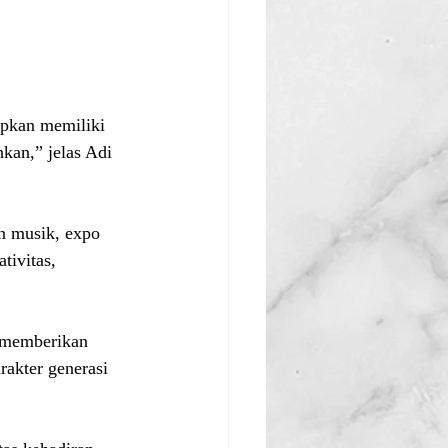
apkan memiliki 
kan,” jelas Adi 
n musik, expo 
tivitas, 
g memberikan 
akter generasi 