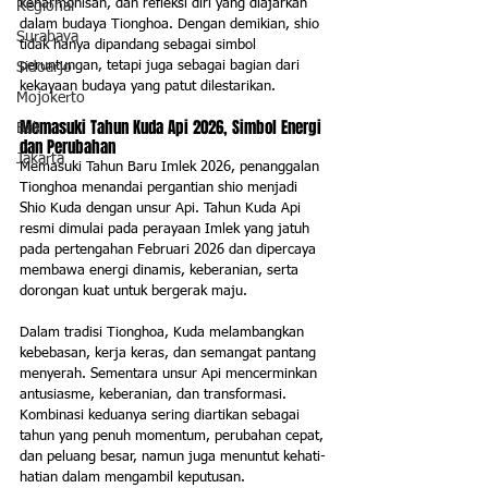
keharmonisan, dan refleksi diri yang diajarkan 
Regional
dalam budaya Tionghoa. Dengan demikian, shio 
Surabaya
tidak hanya dipandang sebagai simbol 
peruntungan, tetapi juga sebagai bagian dari 
Sidoarjo
kekayaan budaya yang patut dilestarikan.
Mojokerto
Memasuki Tahun Kuda Api 2026, Simbol Energi 
Bali
dan Perubahan
Jakarta
Memasuki Tahun Baru Imlek 2026, penanggalan 
Tionghoa menandai pergantian shio menjadi 
Shio Kuda dengan unsur Api. Tahun Kuda Api 
resmi dimulai pada perayaan Imlek yang jatuh 
pada pertengahan Februari 2026 dan dipercaya 
membawa energi dinamis, keberanian, serta 
dorongan kuat untuk bergerak maju.
Dalam tradisi Tionghoa, Kuda melambangkan 
kebebasan, kerja keras, dan semangat pantang 
menyerah. Sementara unsur Api mencerminkan 
antusiasme, keberanian, dan transformasi. 
Kombinasi keduanya sering diartikan sebagai 
tahun yang penuh momentum, perubahan cepat, 
dan peluang besar, namun juga menuntut kehati-
hatian dalam mengambil keputusan.