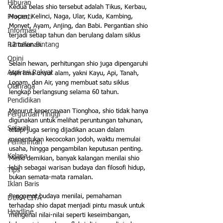
Hiburan
Kedua belas shio tersebut adalah Tikus, Kerbau, 
Properti
Macan, Kelinci, Naga, Ular, Kuda, Kambing, 
Monyet, Ayam, Anjing, dan Babi. Pergantian shio 
Informasi
terjadi setiap tahun dan berulang dalam siklus 
Ramalan Bintang
12 tahunan. 
Opini
Selain hewan, perhitungan shio juga dipengaruhi 
Aspirasi Rakyat
oleh lima unsur alam, yakni Kayu, Api, Tanah, 
Logam, dan Air, yang membuat satu siklus 
Olahraga
lengkap berlangsung selama 60 tahun.
Pendidikan
Menurut kepercayaan Tionghoa, shio tidak hanya 
Perguruan Tinggi
digunakan untuk melihat peruntungan tahunan, 
Sejarah
tetapi juga sering dijadikan acuan dalam 
menentukan kecocokan jodoh, waktu memulai 
Pemerintah
usaha, hingga pengambilan keputusan penting. 
Kelana
Meski demikian, banyak kalangan menilai shio 
lebih sebagai warisan budaya dan filosofi hidup, 
Tips
bukan semata-mata ramalan.
Iklan Baris
Pengamat budaya menilai, pemahaman 
DUKA CITA
terhadap shio dapat menjadi pintu masuk untuk 
Headline
mengenal nilai-nilai seperti keseimbangan, 