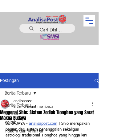
Postingan
Berita Terbaru
analisapost
Berita Terbaru
8 Jan
2 menit membaca
Mengenal Shio: Sistem Zodiak Tionghoa yang Sarat
Nasional
Makna Budaya
Politik
SURABAYA - 
analisapost.com
 | Shio merupakan 
bagian dari sistem penanggalan sekaligus 
Hukum dan Kriminal
astrologi tradisional Tionghoa yang hingga kini 