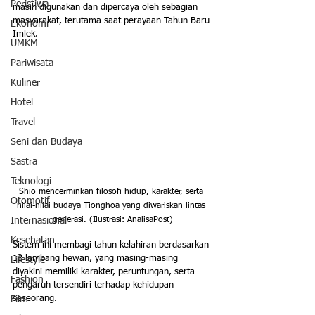
Peristiwa
masih digunakan dan dipercaya oleh sebagian 
masyarakat, terutama saat perayaan Tahun Baru 
Ekonomi
Imlek. 
UMKM
Pariwisata
Kuliner
Hotel
Travel
Seni dan Budaya
Sastra
Teknologi
Shio mencerminkan filosofi hidup, karakter, serta 
Otomotif
nilai-nilai budaya Tionghoa yang diwariskan lintas 
Internasional
generasi. (Ilustrasi: AnalisaPost)
Kesehatan
Sistem ini membagi tahun kelahiran berdasarkan 
12 lambang hewan, yang masing-masing 
Lifestyle
diyakini memiliki karakter, peruntungan, serta 
Fashion
pengaruh tersendiri terhadap kehidupan 
seseorang.
Film