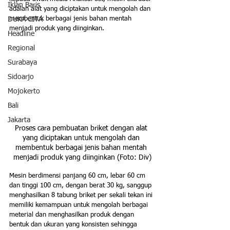
Iklan Baris
adalah alat yang diciptakan untuk mengolah dan 
membentuk berbagai jenis bahan mentah 
DUKA CITA
menjadi produk yang diinginkan.
Headline
Regional
Surabaya
Sidoarjo
Mojokerto
Bali
Jakarta
Proses cara pembuatan briket dengan alat 
yang diciptakan untuk mengolah dan 
membentuk berbagai jenis bahan mentah 
menjadi produk yang diinginkan (Foto: Div)
Mesin berdimensi panjang 60 cm, lebar 60 cm 
dan tinggi 100 cm, dengan berat 30 kg, sanggup 
menghasilkan 8 tabung briket per sekali tekan ini 
memiliki kemampuan untuk mengolah berbagai 
meterial dan menghasilkan produk dengan 
bentuk dan ukuran yang konsisten sehingga 