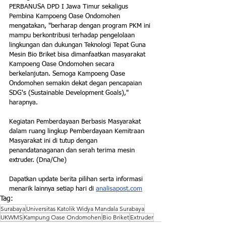
PERBANUSA DPD I Jawa Timur sekaligus 
Pembina Kampoeng Oase Ondomohen 
mengatakan, "berharap dengan program PKM ini 
mampu berkontribusi terhadap pengelolaan 
lingkungan dan dukungan Teknologi Tepat Guna 
Mesin Bio Briket bisa dimanfaatkan masyarakat 
Kampoeng Oase Ondomohen secara 
berkelanjutan. Semoga Kampoeng Oase 
Ondomohen semakin dekat degan pencapaian 
SDG's (Sustainable Development Goals)," 
harapnya.
Kegiatan Pemberdayaan Berbasis Masyarakat 
dalam ruang lingkup Pemberdayaan Kemitraan 
Masyarakat ini di tutup dengan 
penandatanaganan dan serah terima mesin 
extruder. (Dna/Che)
Dapatkan update berita pilihan serta informasi 
menarik lainnya setiap hari di 
analisapost.com
Tag:
Surabaya
Universitas Katolik Widya Mandala Surabaya
UKWMS
Kampung Oase Ondomohen
Bio Briket
Extruder