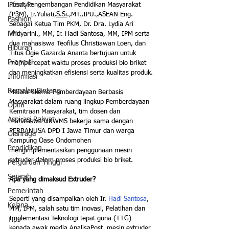
Lifestyle
Pusat Pengembangan Pendidikan Masyarakat 
(P3M), Ir.Yuliati,
S.Si
.,MT.,IPU.,ASEAN Eng. 
Fashion
Sebagai Ketua Tim PKM, 
Dr. Dra. Lydia Ari 
Film
Widyarini., MM, Ir. Hadi Santosa, MM, IPM serta 
dua mahasiswa Teofilus Christiawan Loen, dan 
Hiburan
Titus Ogie Gazarda Ananta bertujuan untuk 
Properti
mempercepat waktu proses produksi bio briket 
dan meningkatkan efisiensi serta kualitas produk.
Informasi
Ramalan Bintang
Melalui skema Pemberdayaan Berbasis 
Masyarakat dalam ruang lingkup Pemberdayaan 
Opini
Kemitraan Masyarakat, tim dosen dan 
Aspirasi Rakyat
mahasiswa UKWMS bekerja sama dengan 
PERBANUSA DPD I Jawa Timur dan warga 
Olahraga
Kampung Oase Ondomohen 
Pendidikan
mengimplementasikan penggunaan mesin 
extruder dalam proses produksi bio briket. 
Perguruan Tinggi
Sejarah
Apa yang dimaksud Extruder?
Pemerintah
Seperti yang disampaikan oleh Ir. 
Hadi Santosa
, 
Kelana
MM, IPM, salah satu tim inovasi, Pelatihan dan 
Implementasi Teknologi tepat guna (TTG) 
Tips
kepada awak media AnalisaPost, mesin extruder 