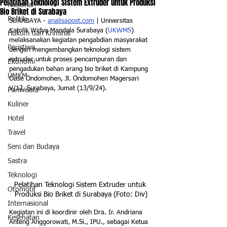
Pelatihan Teknologi Sistem Extruder untuk Produksi
Nasional
Bio Briket di Surabaya
Politik
SURABAYA - 
analisapost.com
 | Universitas 
Katolik Widya Mandala Surabaya (
UKWMS
) 
Hukum dan Kriminal
melaksanakan kegiatan pengabdian masyarakat 
Peristiwa
dengan mengembangkan teknologi sistem 
extruder untuk proses pencampuran dan 
Ekonomi
pengadukan bahan arang bio briket di Kampung 
UMKM
Oase Ondomohen, Jl. Ondomohen Magersari 
V/12, Surabaya, Jumat (13/9/24).
Pariwisata
Kuliner
Hotel
Travel
Seni dan Budaya
Sastra
Teknologi
Pelatihan Teknologi Sistem Extruder untuk 
Otomotif
Produksi Bio Briket di Surabaya (Foto: Div)
Internasional
Kegiatan ini di koordinir oleh 
Dra. Ir. Andriana 
Kesehatan
Anteng Anggorowati, 
M.Si
., IPU., sebagai Ketua 