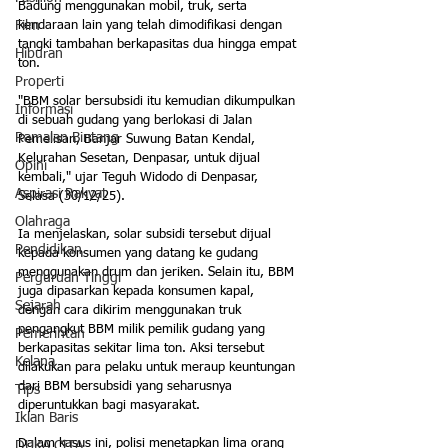
Badung menggunakan mobil, truk, serta 
kendaraan lain yang telah dimodifikasi dengan 
Film
tangki tambahan berkapasitas dua hingga empat 
Hiburan
ton.
Properti
"BBM solar bersubsidi itu kemudian dikumpulkan 
Informasi
di sebuah gudang yang berlokasi di Jalan 
Ramalan Bintang
Pemelisan, Banjar Suwung Batan Kendal, 
Kelurahan Sesetan, Denpasar, untuk dijual 
Opini
kembali," ujar Teguh Widodo di Denpasar, 
Aspirasi Rakyat
Selasa (30/12/25).
Olahraga
Ia menjelaskan, solar subsidi tersebut dijual 
Pendidikan
kepada konsumen yang datang ke gudang 
menggunakan drum dan jeriken. Selain itu, BBM 
Perguruan Tinggi
juga dipasarkan kepada konsumen kapal, 
Sejarah
dengan cara dikirim menggunakan truk 
pengangkut BBM milik pemilik gudang yang 
Pemerintah
berkapasitas sekitar lima ton. Aksi tersebut 
Kelana
dilakukan para pelaku untuk meraup keuntungan 
dari BBM bersubsidi yang seharusnya 
Tips
diperuntukkan bagi masyarakat.
Iklan Baris
Dalam kasus ini, polisi menetapkan lima orang 
DUKA CITA