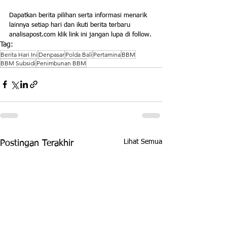
Dapatkan berita pilihan serta informasi menarik 
lainnya setiap hari dan ikuti berita terbaru 
analisapost.com klik link ini jangan lupa di follow.
Tag:
Berita Hari Ini
Denpasar
Polda Bali
Pertamina
BBM
BBM Subsidi
Penimbunan BBM
Lihat Semua
Postingan Terakhir