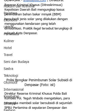
DENPASAR - 
analisapost.com
 | Direktorat 
Reserse Kriminal Khusus (Ditreskrimsus) 
Hukum dan Kriminal
Kepolisian Daerah Bali mengungkap kasus 
Peristiwa
penimbunan bahan bakar minyak (BBM) 
bersubsidi jenis solar yang dilakukan dengan 
Ekonomi
menggunakan kendaraan yang telah 
UMKM
dimodifikasi. Praktik ilegal tersebut terungkap di 
wilayah Kota Denpasar.
Pariwisata
Kuliner
Hotel
Travel
Seni dan Budaya
Sastra
Teknologi
Polisi Bongkar Penimbunan Solar Subsidi di 
Otomotif
Denpasar (Foto: ist)
Internasional
Direktur Reserse Kriminal Khusus Polda Bali 
Kesehatan
Kombes Pol. Teguh Widodo mengatakan, para 
tersangka membeli solar bersubsidi di sejumlah 
Lifestyle
SPBU Pertamina di seputaran Denpasar dan 
Fashion