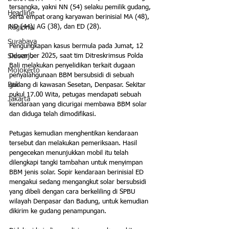
tersangka, yakni NN (54) selaku pemilik gudang, 
Headline
serta empat orang karyawan berinisial MA (48), 
ND (44), AG (38), dan ED (28).
Regional
Surabaya
Pengungkapan kasus bermula pada Jumat, 12 
Desember 2025, saat tim Ditreskrimsus Polda 
Sidoarjo
Bali melakukan penyelidikan terkait dugaan 
Mojokerto
penyalahgunaan BBM bersubsidi di sebuah 
Bali
gudang di kawasan Sesetan, Denpasar. Sekitar 
pukul 17.00 Wita, petugas mendapati sebuah 
Jakarta
kendaraan yang dicurigai membawa BBM solar 
dan diduga telah dimodifikasi.
Petugas kemudian menghentikan kendaraan 
tersebut dan melakukan pemeriksaan. Hasil 
pengecekan menunjukkan mobil itu telah 
dilengkapi tangki tambahan untuk menyimpan 
BBM jenis solar. Sopir kendaraan berinisial ED 
mengakui sedang mengangkut solar bersubsidi 
yang dibeli dengan cara berkeliling di SPBU 
wilayah Denpasar dan Badung, untuk kemudian 
dikirim ke gudang penampungan.