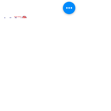
analisa post
17.50 (0 menit yang lalu) kepada saya