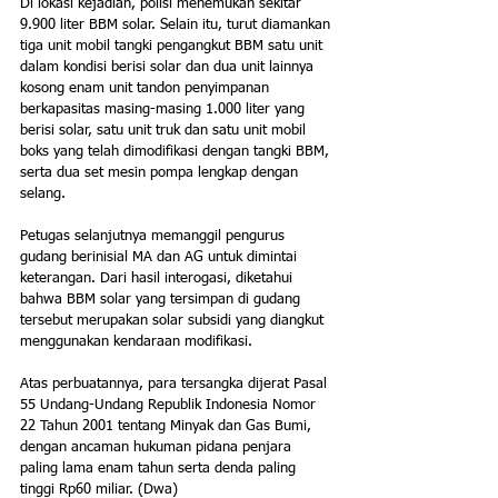
Di lokasi kejadian, polisi menemukan sekitar 
9.900 liter BBM solar. Selain itu, turut diamankan 
tiga unit mobil tangki pengangkut BBM satu unit 
dalam kondisi berisi solar dan dua unit lainnya 
kosong enam unit tandon penyimpanan 
berkapasitas masing-masing 1.000 liter yang 
berisi solar, satu unit truk dan satu unit mobil 
boks yang telah dimodifikasi dengan tangki BBM, 
serta dua set mesin pompa lengkap dengan 
selang.
Petugas selanjutnya memanggil pengurus 
gudang berinisial MA dan AG untuk dimintai 
keterangan. Dari hasil interogasi, diketahui 
bahwa BBM solar yang tersimpan di gudang 
tersebut merupakan solar subsidi yang diangkut 
menggunakan kendaraan modifikasi.
Atas perbuatannya, para tersangka dijerat Pasal 
55 Undang-Undang Republik Indonesia Nomor 
22 Tahun 2001 tentang Minyak dan Gas Bumi, 
dengan ancaman hukuman pidana penjara 
paling lama enam tahun serta denda paling 
tinggi Rp60 miliar. (Dwa)