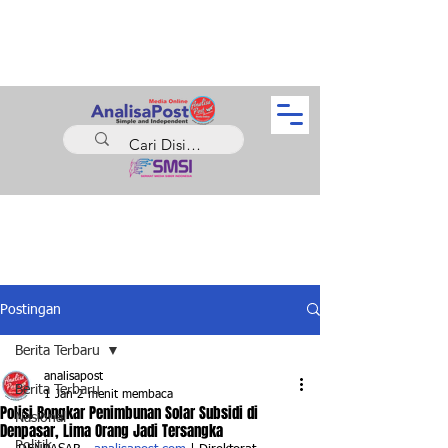
Postingan
Berita Terbaru
analisapost
Berita Terbaru
1 Jan
2 menit membaca
Polisi Bongkar Penimbunan Solar Subsidi di
Nasional
Denpasar, Lima Orang Jadi Tersangka
Politik