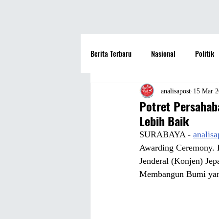
Berita Terbaru
Nasional
Politik
Hotel
Travel
Seni dan Bu
analisapost
15 Mar 
Potret Persahab
Lebih Baik
Fashion
Film
Hiburan
SURABAYA - 
analis
Awarding Ceremony. K
Jenderal (Konjen) Je
Pendidikan
Perguruan Tinggi
Membangun Bumi yang