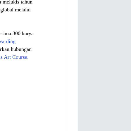
a melukis tahun 
global melalui 
erima 300 karya 
arding 
arkan hubungan 
s Art Course.