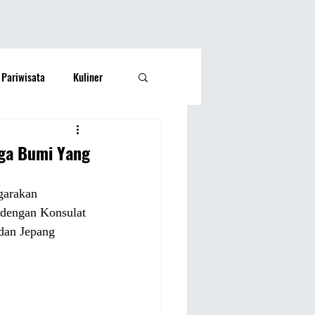
Pariwisata
Kuliner
Kesehatan
Lifestyle
aga Bumi Yang
si Rakyat
Olahraga
garakan 
 dengan Konsulat 
dan Jepang 