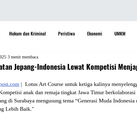
Hukum dan Kriminal
Peristiwa
Ekonomi
UMKM
daya
Sastra
Teknologi
Otomotif
Internasional
2025
3 menit membaca
atan Jepang-Indonesia Lewat Kompetisi Menj
Properti
Informasi
Ramalan Bintang
Opini
Aspira
apost.com
 |  Lotus Art Course untuk ketiga kalinya menyeleng
ompetisi anak dan remaja tingkat Jawa Timur berkolaborasi
pang di Surabaya mengusung tema “Generasi Muda Indonesia 
Sejarah
Pemerintah
 Lebih Baik."