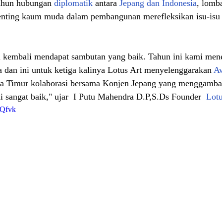
Tahun hubungan 
diplomatik
 antara 
Jepang dan Indonesia
, lomb
enting kaum muda dalam pembangunan merefleksikan isu-isu 
ni kembali mendapat sambutan yang baik. Tahun ini kami men
sa dan ini untuk ketiga kalinya Lotus Art menyelenggarakan 
Aw
wa Timur kolaborasi bersama Konjen Jepang yang menggamb
 sangat baik," ujar  
I Putu Mahendra D.P,S.Ds Founder 
Lotu
0Qfvk