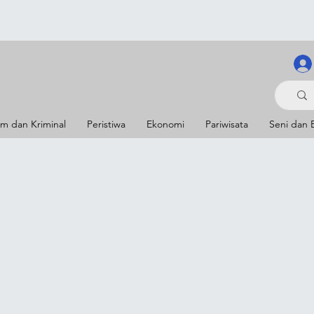
m dan Kriminal
Peristiwa
Ekonomi
Pariwisata
Seni dan 