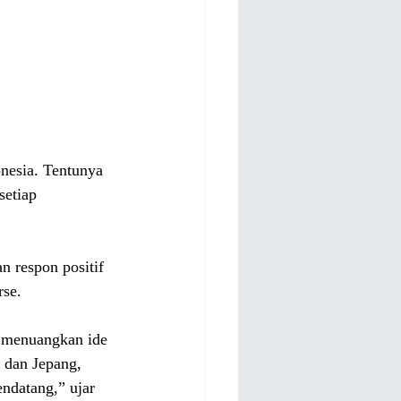
nesia. 
Tentunya 
setiap 
 respon positif 
rse.
m menuangkan ide 
 dan Jepang, 
ndatang,” ujar 