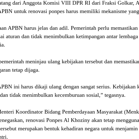
atang dari Anggota Komisi VIII DPR RI dari Fraksi Golkar, At
APBN untuk renovasi ponpes harus memiliki mekanisme yang j
n APBN harus jelas dan adil. Pemerintah perlu memastikan 
uai aturan dan tidak menimbulkan ketimpangan antar lembaga
ia.
pemerintah meninjau ulang kebijakan tersebut dan memastik
garan tetap dijaga.
BN ini harus dikaji ulang dengan sangat serius. Kebijakan 
n, dan tidak menimbulkan kecemburuan sosial,” tegasnya. 
Menteri Koordinator Bidang Pemberdayaan Masyarakat (Men
negaskan, renovasi Ponpes Al Khoziny akan tetap menggun
 tersebut merupakan bentuk kehadiran negara untuk menjamin
tri. 