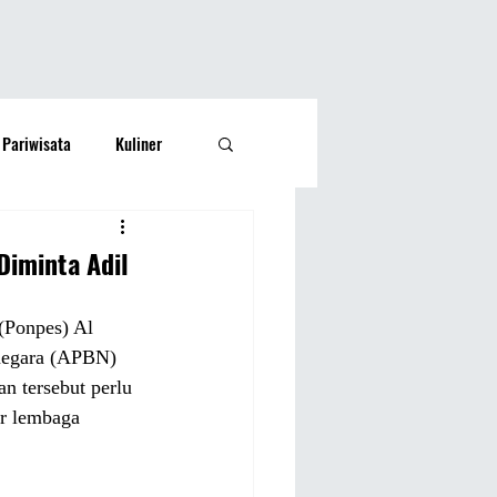
Pariwisata
Kuliner
Kesehatan
Lifestyle
Diminta Adil
si Rakyat
Olahraga
(Ponpes) Al 
negara (APBN) 
n tersebut perlu 
r lembaga 