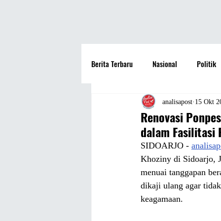
Berita Terbaru
Nasional
Politik
Hotel
Travel
Seni dan Bu
analisapost
15 Okt 2
Renovasi Ponpes
dalam Fasilitasi
Fashion
Film
Hiburan
SIDOARJO - 
analisa
Khoziny di Sidoarjo,
menuai tanggapan bera
Pendidikan
Perguruan Tinggi
dikaji ulang agar ti
keagamaan.