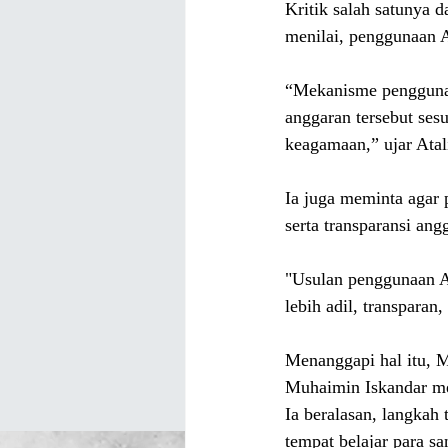
Kritik salah satunya d
menilai, penggunaan 
“Mekanisme penggunaa
anggaran tersebut ses
keagamaan,” ujar Atal
Ia juga meminta agar 
serta transparansi ang
"Usulan penggunaan AP
lebih adil, transpara
Menanggapi hal itu, 
Muhaimin Iskandar me
Ia beralasan, langkah
tempat belajar para san