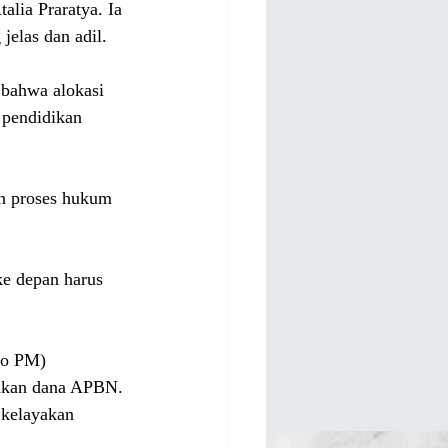
alia Praratya. Ia 
elas dan adil.
bahwa alokasi 
 pendidikan 
an proses hukum 
ke depan harus 
ko PM) 
akan dana APBN. 
 kelayakan 