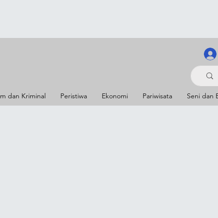
m dan Kriminal
Peristiwa
Ekonomi
Pariwisata
Seni dan 