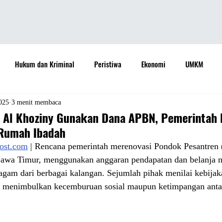
Hukum dan Kriminal
Peristiwa
Ekonomi
UMKM
daya
Sastra
Teknologi
Otomotif
Internasional
025
3 menit membaca
 Al Khoziny Gunakan Dana APBN, Pemerintah 
 Rumah Ibadah
Properti
Informasi
Ramalan Bintang
Opini
Aspira
post.com
 | Rencana pemerintah merenovasi Pondok Pesantren 
 Jawa Timur, menggunakan anggaran pendapatan dan belanja 
gam dari berbagai kalangan. Sejumlah pihak menilai kebijaka
Sejarah
Pemerintah
dak menimbulkan kecemburuan sosial maupun ketimpangan anta