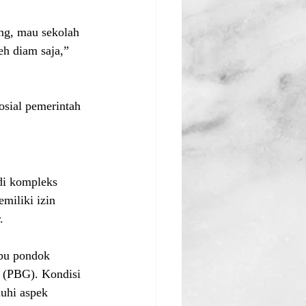
ng, mau sekolah 
eh diam saja,” 
sial pemerintah 
di kompleks 
miliki izin 
.
bu pondok 
 (PBG). Kondisi 
uhi aspek 