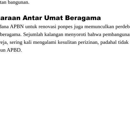
atan bangunan.
taraan Antar Umat Beragama
ana APBN untuk renovasi ponpes juga memunculkan perdeba
t beragama. Sejumlah kalangan menyoroti bahwa pembanguna
reja, sering kali mengalami kesulitan perizinan, padahal tid
pun APBD.