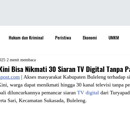
Hukum dan Kriminal
Peristiwa
Ekonomi
UMKM
daya
Sastra
Teknologi
Otomotif
Internasional
025
2 menit membaca
ini Bisa Nikmati 30 Siaran TV Digital Tanpa P
apost.com
 | Akses masyarakat Kabupaten Buleleng terhadap sia
Properti
Informasi
Ramalan Bintang
Opini
Aspira
 Kini, warga dapat menikmati hingga 30 kanal televisi tanpa 
bali diluncurkannya pemancar siaran 
TV digital
 dari Turyapa
rta Sari, Kecamatan Sukasada, Buleleng.
Sejarah
Pemerintah