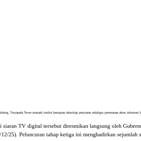
leleng, Turyapada Tower menjadi simbol kemajuan teknologi penyiaran sekaligus pemerataan akses informasi ba
 siaran TV digital tersebut diresmikan langsung oleh Gubernu
/12/25). Peluncuran tahap ketiga ini menghadirkan sejumlah st