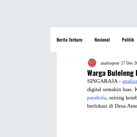
Berita Terbaru
Nasional
Politik
Hotel
Travel
Seni dan Bu
analisapost
27 Des 2
Warga Buleleng K
SINGARAJA - 
analis
Fashion
Film
Hiburan
digital semakin luas.
parabola
, seiring kem
berlokasi di Desa Ame
Pendidikan
Perguruan Tinggi