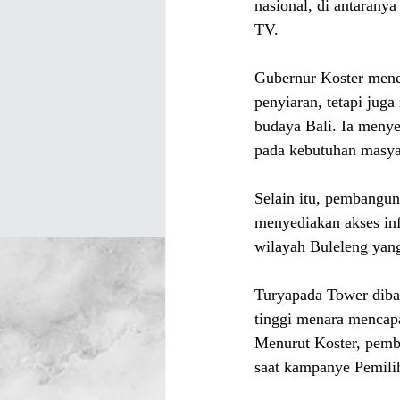
nasional, di antaran
TV.
Gubernur Koster mene
penyiaran, tetapi jug
budaya Bali. Ia menye
pada kebutuhan masya
Selain itu, pembangun
menyediakan akses inf
wilayah Buleleng yang
Turyapada Tower diban
tinggi menara mencapa
Menurut Koster, pemba
saat kampanye Pemili