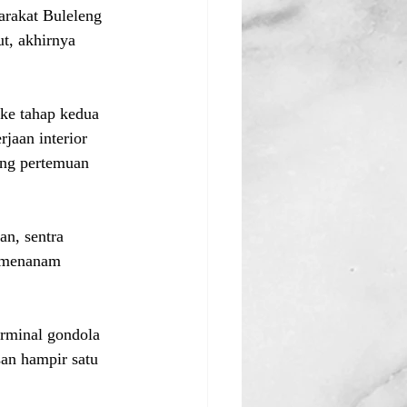
arakat Buleleng 
ut, akhirnya 
ke tahap kedua 
jaan interior 
uang pertemuan 
n, sentra 
 menanam 
rminal gondola 
san hampir satu 