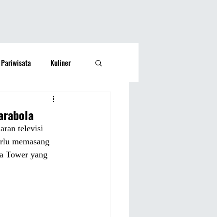
Pariwisata
Kuliner
Kesehatan
Lifestyle
arabola
ran televisi 
si Rakyat
Olahraga
perlu memasang
da Tower yang 