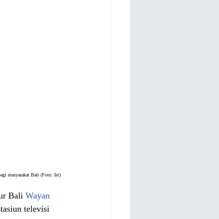
gi masyarakat Bali (Foto: Ist)
r Bali 
Wayan 
asiun televisi 