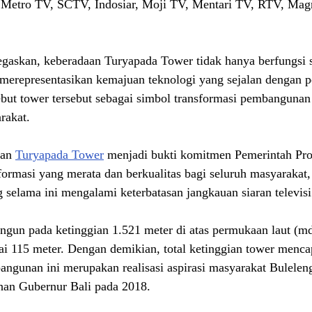
ya Metro TV, SCTV, Indosiar, Moji TV, Mentari TV, RTV, Ma
gaskan, keberadaan Turyapada Tower tidak hanya berfungsi s
a merepresentasikan kemajuan teknologi yang sejalan dengan pe
but tower tersebut sebagai simbol transformasi pembangunan
rakat.
an 
Turyapada Tower
 menjadi bukti komitmen Pemerintah Pro
ormasi yang merata dan berkualitas bagi seluruh masyarakat,
 selama ini mengalami keterbatasan jangkauan siaran televisi
gun pada ketinggian 1.521 meter di atas permukaan laut (md
i 115 meter. Dengan demikian, total ketinggian tower menca
ngunan ini merupakan realisasi aspirasi masyarakat Buleleng
han Gubernur Bali pada 2018.