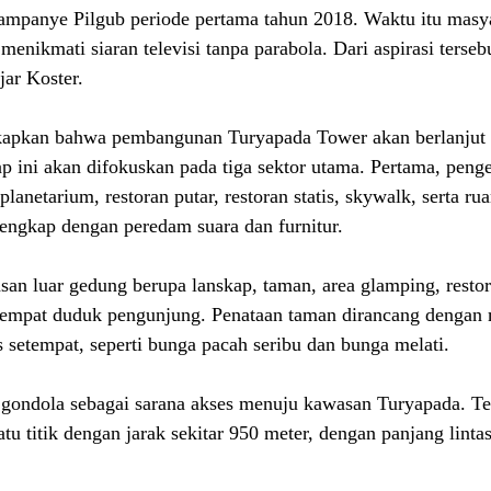
kampanye Pilgub periode pertama tahun 2018. Waktu itu masy
enikmati siaran televisi tanpa parabola. Dari aspirasi terseb
jar Koster.
apkan bahwa pembangunan Turyapada Tower akan berlanjut 
p ini akan difokuskan pada tiga sektor utama. Pertama, penger
lanetarium, restoran putar, restoran statis, skywalk, serta r
 lengkap dengan peredam suara dan furnitur.
an luar gedung berupa lanskap, taman, area glamping, restora
empat duduk pengunjung. Penataan taman dirancang dengan
 setempat, seperti bunga pacah seribu dan bunga melati.
gondola sebagai sarana akses menuju kawasan Turyapada. Te
atu titik dengan jarak sekitar 950 meter, dengan panjang linta