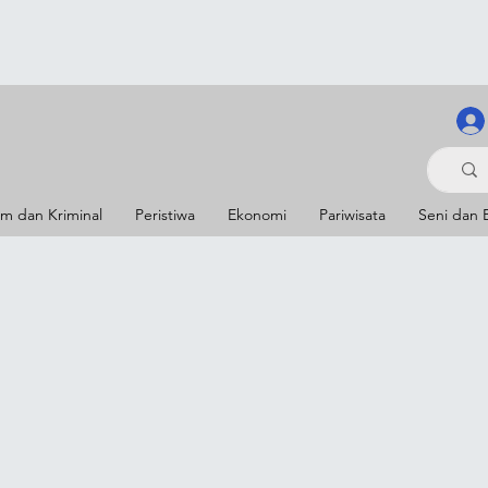
m dan Kriminal
Peristiwa
Ekonomi
Pariwisata
Seni dan 