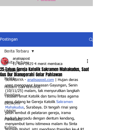
Postingan
Berita Terbaru
analisapost
Berita Terbaru
11 Nov 2025
4 menit membaca
25 Tahun Gereja Katolik Sakramen Mahakudus, Saat
Nasional
Gus Dur Dianugerahi Gelar Pahlawan
Politik
SURABAYA - 
analisapost.com
 | 
Hujan deras 
yang mengguyur kawasan Gayungan, Senin 
Hukum dan Kriminal
(10/11/25) malam, tak menyurutkan langkah 
Peristiwa
ratusan umat Katolik dan tamu lintas agama 
yang datang ke Gereja Katolik 
Sakramen 
Ekonomi
Mahakudus
, Surabaya. Di tengah rinai yang 
UMKM
jatuh lembut di pelataran gereja, irama 
hadrah berpadu dengan dentum kendang, 
Pariwisata
menyambut tamu istimewa malam itu Sinta 
Kuliner
Nuriyah Wahid, istri mendiang Presiden ke-4 RI, 