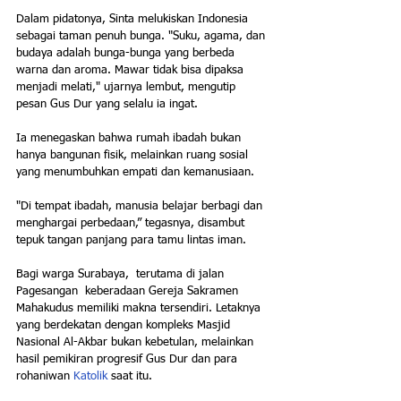
Dalam pidatonya, Sinta melukiskan Indonesia 
sebagai taman penuh bunga. "Suku, agama, dan 
budaya adalah bunga-bunga yang berbeda 
warna dan aroma. Mawar tidak bisa dipaksa 
menjadi melati," ujarnya lembut, mengutip 
pesan Gus Dur yang selalu ia ingat.
Ia menegaskan bahwa rumah ibadah bukan 
hanya bangunan fisik, melainkan ruang sosial 
yang menumbuhkan empati dan kemanusiaan.
"Di tempat ibadah, manusia belajar berbagi dan 
menghargai perbedaan,” tegasnya, disambut 
tepuk tangan panjang para tamu lintas iman.
Bagi warga Surabaya,  terutama di jalan 
Pagesangan  keberadaan Gereja Sakramen 
Mahakudus memiliki makna tersendiri. Letaknya 
yang berdekatan dengan kompleks Masjid 
Nasional Al-Akbar bukan kebetulan, melainkan 
hasil pemikiran progresif Gus Dur dan para 
rohaniwan 
Katolik
 saat itu.