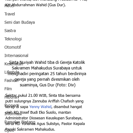
KH Abdurrahman Wahid (Gus Dur).
Hotel
Travel
Seni dan Budaya
Sastra
Teknologi
Otomotif
Internasional
Sinta Nuriyah Wahid tiba di Gereja Katolik 
Kesehatan
Sakramen Mahakudus Surabaya untuk 
Lifestyle
menghadiri peringatan 25 tahun berdirinya 
gereja yang pernah diresmikan oleh 
Fashion
suaminya, Gus Dur (Foto: Div)
Film
Sekitar pukul 21.00 WIB, Sinta tiba bersama 
Hiburan
putri sulungnya Zannuba Ariffah Chafsoh yang 
Properti
kerap di sapa 
Yenny Wahid
, disambut hangat 
oleh RD Yosef Budi Eko Susilo, mantan 
Informasi
Administrator Diosesan Keuskupan Surabaya, 
Ramalan Bintang
serta RD Yohanes Agus Sulistyo, Pastor Kepala 
Paroki Sakramen Mahakudus.
Opini