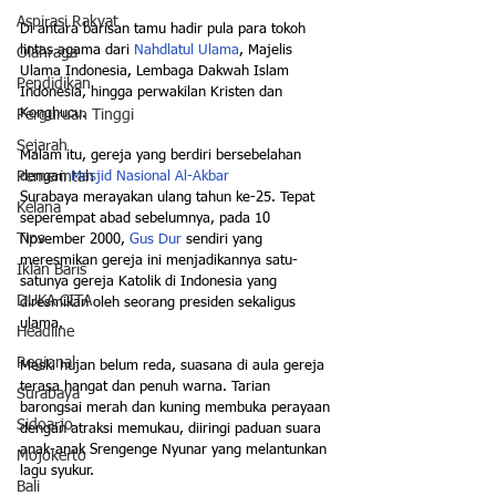
Aspirasi Rakyat
Di antara barisan tamu hadir pula para tokoh 
lintas agama dari 
Nahdlatul Ulama
, Majelis 
Olahraga
Ulama Indonesia, Lembaga Dakwah Islam 
Pendidikan
Indonesia, hingga perwakilan Kristen dan 
Konghucu.
Perguruan Tinggi
Sejarah
Malam itu, gereja yang berdiri bersebelahan 
dengan 
Masjid Nasional Al-Akbar 
Pemerintah
Surabaya merayakan ulang tahun ke-25. Tepat 
Kelana
seperempat abad sebelumnya, pada 10 
Tips
November 2000, 
Gus Dur
 sendiri yang 
meresmikan gereja ini menjadikannya satu-
Iklan Baris
satunya gereja Katolik di Indonesia yang 
DUKA CITA
diresmikan oleh seorang presiden sekaligus 
ulama.
Headline
Regional
Meski hujan belum reda, suasana di aula gereja 
terasa hangat dan penuh warna. Tarian 
Surabaya
barongsai merah dan kuning membuka perayaan 
Sidoarjo
dengan atraksi memukau, diiringi paduan suara 
anak-anak Srengenge Nyunar yang melantunkan 
Mojokerto
lagu syukur.
Bali