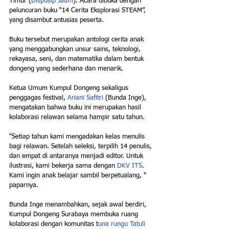
Timur (
Dispusip Jatim
). Acara dibuka dengan 
peluncuran buku “14 Cerita Eksplorasi STEAM”, 
yang disambut antusias peserta.
Buku tersebut merupakan antologi cerita anak 
yang menggabungkan unsur sains, teknologi, 
rekayasa, seni, dan matematika dalam bentuk 
dongeng yang sederhana dan menarik.
Ketua Umum Kumpul Dongeng sekaligus 
penggagas festival, 
Ariani Safitri
 (Bunda Inge), 
mengatakan bahwa buku ini merupakan hasil 
kolaborasi relawan selama hampir satu tahun.
"Setiap tahun kami mengadakan kelas menulis 
bagi relawan. Setelah seleksi, terpilih 14 penulis, 
dan empat di antaranya menjadi editor. Untuk 
ilustrasi, kami bekerja sama dengan 
DKV ITS
. 
Kami ingin anak belajar sambil berpetualang, " 
paparnya.
Bunda Inge menambahkan, sejak awal berdiri, 
Kumpul Dongeng Surabaya membuka ruang 
kolaborasi dengan komunitas t
una rungu Tatuli