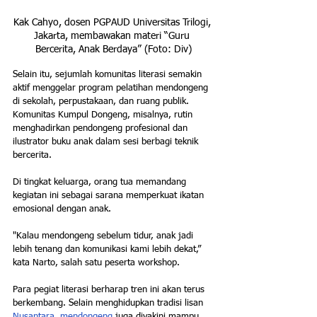
Kak Cahyo, dosen PGPAUD Universitas Trilogi, 
Jakarta, membawakan materi “Guru 
Bercerita, Anak Berdaya” (Foto: Div)
Selain itu, sejumlah komunitas literasi semakin 
aktif menggelar program pelatihan mendongeng 
di sekolah, perpustakaan, dan ruang publik. 
Komunitas Kumpul Dongeng, misalnya, rutin 
menghadirkan pendongeng profesional dan 
ilustrator buku anak dalam sesi berbagi teknik 
bercerita.
Di tingkat keluarga, orang tua memandang 
kegiatan ini sebagai sarana memperkuat ikatan 
emosional dengan anak.
"Kalau mendongeng sebelum tidur, anak jadi 
lebih tenang dan komunikasi kami lebih dekat,” 
kata Narto, salah satu peserta workshop.
Para pegiat literasi berharap tren ini akan terus 
berkembang. Selain menghidupkan tradisi lisan 
Nusantara
, 
mendongeng
 juga diyakini mampu 