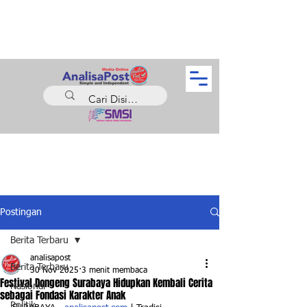
Postingan
Berita Terbaru
analisapost
Berita Terbaru
30 Nov 2025
3 menit membaca
Festival Dongeng Surabaya Hidupkan Kembali Cerita
Nasional
sebagai Fondasi Karakter Anak
Politik