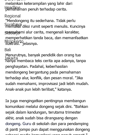
melainkan keterampilan yang lahir dari 
Headline
pemahaman penuh terhadap cerita.
Regional
"Mendongeng itu sederhana. Tidak perlu 
Surabaya
memakai diksi rumit seperti menulis. Kuncinya 
memahami alur cerita, mengenali karakter, 
Sidoarjo
memperhatikan tanda baca, dan memanfaatkan 
Mojokerto
ilustrasi." jelasnya.
Bali
Menurutnya, banyak pendidik dan orang tua 
Jakarta
hanya membaca teks cerita apa adanya, tanpa 
penghayatan. Padahal, keberhasilan 
mendongeng bergantung pada pemahaman 
terhadap alur, konflik, dan pesan moral. "Jika 
sudah memahami, improvisasi jadi lebih mudah. 
Anak-anak pun lebih terlibat," katanya. 
Ia juga mengingatkan pentingnya membangun 
komunikasi melalui dongeng sejak dini. "Bahkan 
sejak dalam kandungan, terutama trimester 
akhir, anak sudah bisa dirangsang dengan 
dongeng. Guru 
di sekolah dan para pendamping 
di panti jompo pun dapat menggunakan dongeng 