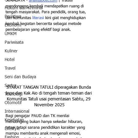
SURABAYA - 
analisapost.com
 | Tradisi 
mendongeng kembali mendapatkan ruang di 
Hukum dan Kriminal
tengah masyarakat. Para pendidik, orang tua, 
Peristiwa
dan komunitas 
literasi
 kini giat menghidupkan 
kembali kegiatan bercerita sebagai metode 
Ekonomi
pembelajaran yang efektif bagi anak. 
UMKM
Pariwisata
Kuliner
Hotel
Travel
Seni dan Budaya
Sastra
SYARAT TANGAN TATULI diperagakan Bunda 
Inge dan Kak Aio di tengah teman-teman dari 
Teknologi
Komunitas Tatuli usai pementasan Sabtu, 29 
Otomotif
November 2025
Internasional
Bagi pengajar PAUD dan TK menilai 
Kesehatan
mendongeng bukan hanya sekedar hiburan, 
tetapi tetapi sarana pendidikan karakter yang 
Lifestyle
mampu membantu anak mengenali emosi, 
Fashion