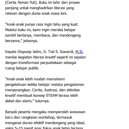
(Cerita Teman Tuli). Buku ini lahir dari proses 
panjang untuk menghadirkan literasi yang 
relevan dengan dunia anak masa kini.
"Anak-anak punya rasa ingin tahu yang kuat. 
Melalui buku ini, kami ingin mereka belajar 
sambil bertanya, membaca, dan mendongeng 
bersama," jelasnya.
Kepala Dispusip Jatim, Ir. Tiat S. Suwardi, 
M.Si
, 
menilai kegiatan literasi kreatif seperti ini sejalan 
dengan transformasi perpustakaan sebagai 
ruang belajar publik.
"Anak-anak lebih mudah memahami 
pengetahuan ketika belajar melalui pengalaman 
menyenangkan. Cerita, ilustrasi, dan aktivitas 
kreatif membuat konsep STEAM terasa lebih 
dekat dan alami," tuturnya.
Banyak peserta mengaku memperoleh wawasan 
baru dari rangkaian workshop, termasuk 
mengenai durasi efektif mendongeng yang ideal, 
yakni 5–15 menit agar fokus anak tetap terjaga.