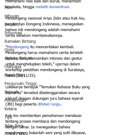
memahami nilai baik dan buruk, menambah 
kosakata, hingga 
melatih konsentrasi
.
Film
Hiburan
Pendongeng nasional Ariyo Zidni atau Kak Aio, 
pendiri Ayo Dongeng Indonesia, menegaskan 
Properti
bahwa inti mendongeng adalah memahami 
Informasi
cerita sebelum membawakannya.
Ramalan Bintang
"
Mendongeng
 itu menceritakan kembali. 
Opini
Pendongeng harus memahami cerita terlebih 
Aspirasi Rakyat
dahulu, baru memainkan intonasi dan gestur 
untuk menghidupkan tokoh," ujarnya dalam 
Olahraga
workshop pelatihan mendongeng di Surabaya, 
Pendidikan
Sabtu (29/11/25).
Perguruan Tinggi
Lokakarya bertajuk "Temukan Rahasia Buku yang 
Sejarah
Bercerita" tersebut diselenggarakan secara 
inklusif dengan dukungan juru bahasa isyarat 
Pemerintah
(JBI) bagi peserta 
difabel rungu
. 
Kelana
Kak Aio memberikan pemahaman mendasar 
Tips
tentang proses membaca dan mendongeng 
Iklan Baris
dengan benar. Ia menegaskan bahwa 
mendongeng bukanlah seni yang sulit dikuasai, 
DUKA CITA