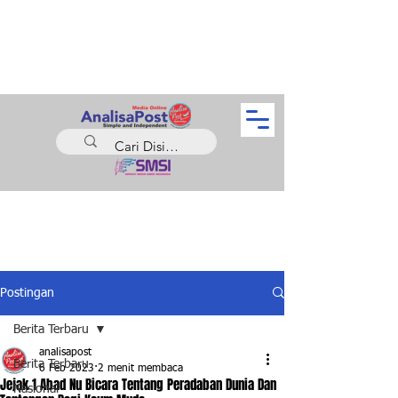
Postingan
Berita Terbaru
analisapost
Berita Terbaru
6 Feb 2023
2 menit membaca
Jejak 1 Abad Nu Bicara Tentang Peradaban Dunia Dan
Nasional