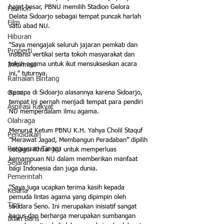
hajat besar, PBNU memilih Stadion Gelora 
Fashion
Delata Sidoarjo sebagai tempat puncak harlah 
Film
satu abad NU. 
Hiburan
"Saya mengajak seluruh jajaran pemkab dan 
Properti
instansi vertikal serta tokoh masyarakat dan 
tokoh agama untuk ikut mensukseskan acara 
Informasi
ini," tuturnya.
Ramalan Bintang
Kenapa di Sidoarjo alasannya karena Sidoarjo, 
Opini
tempat ini pernah menjadi tempat para pendiri 
Aspirasi Rakyat
NU memperdalam ilmu agama.
Olahraga
Menurut Ketum PBNU K.H. Yahya Cholil Staquf 
Pendidikan
”Merawat Jagad, Membangun Peradaban” dipilih 
Perguruan Tinggi
sebagai ikhtiar NU untuk memperluas 
kemampuan NU dalam memberikan manfaat 
Sejarah
bagi Indonesia dan juga dunia.
Pemerintah
"Saya juga ucapkan terima kasih kepada 
Kelana
pemuda lintas agama yang dipimpin oleh 
Tips
saudara Seno. Ini merupakan inisiatif sangat 
bagus dan berharga merupakan sumbangan 
Iklan Baris