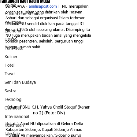
Tantangan Bagi Kaum Muda
Politik
SURABAYA - 
analisapost.com
 |  NU merupakan 
organisasi Islam yang didirikan oleh Hasyim 
Hukum dan Kriminal
Ashari dan sebagai organisasi Islam terbesar 
Peristiwa
didunia. NU sendiri didirikan pada tanggal 31 
Januari 1926 oleh seorang ulama. Disamping itu 
Ekonomi
NU juga merupakan badan amal yang mengelola 
UMKM
pondok pesantren, sekolah, perguruan tinggi 
hingga  rumah sakit.
Pariwisata
Kuliner
Hotel
Travel
Seni dan Budaya
Sastra
Teknologi
Ketum PBNU K.H. Yahya Cholil Staquf (kanan 
Otomotif
no 2) (Foto: Div)
Internasional
Untuk 1 Abad NU dipusatkan di Gelora Delta 
Kesehatan
Kabupaten Sidoarjo. Bupati Sidoarjo Ahmad 
Lifestyle
Muhdlor Ali menyampaikan,"Sidoarjo punya 