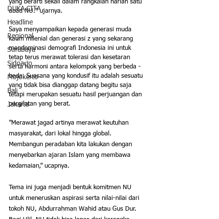
yang berarti sekali dalam rangkaian harlah satu 
DUKA CITA
abad NU." ujarnya.
Headline
Saya menyampaikan kepada generasi muda 
Regional
kaum milenial dan generasi z yang sekarang 
mendominasi demografi Indonesia ini untuk 
Surabaya
tetap terus merawat tolerasi dan kesetaran 
Sidoarjo
serta harmoni antara kelompok yang berbeda - 
beda. Suasana yang kondusif itu adalah sesuatu 
Mojokerto
yang tidak bisa dianggap datang begitu saja 
Bali
tetapi merupakan sesuatu hasil perjuangan dan 
pergilatan yang berat.
Jakarta
”Merawat jagad artinya merawat keutuhan 
masyarakat, dari lokal hingga global. 
Membangun peradaban kita lakukan dengan 
menyebarkan ajaran Islam yang membawa 
kedamaian,” ucapnya.
Tema ini juga menjadi bentuk komitmen NU 
untuk meneruskan aspirasi serta nilai-nilai dari 
tokoh NU, Abdurrahman Wahid atau Gus Dur. 