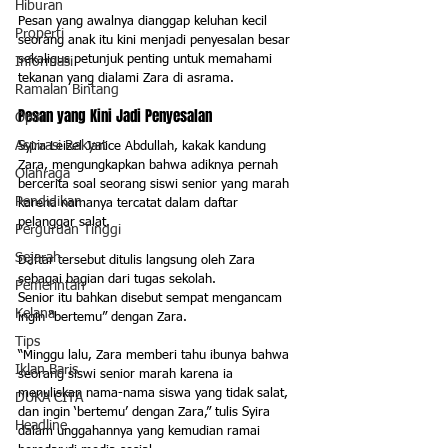
Hiburan
Pesan yang awalnya dianggap keluhan kecil 
Properti
seorang anak itu kini menjadi penyesalan besar 
sekaligus petunjuk penting untuk memahami 
Informasi
tekanan yang dialami Zara di asrama.
Ramalan Bintang
Pesan yang Kini Jadi Penyesalan
Opini
Aspirasi Rakyat
Syira Leizel Janice Abdullah, kakak kandung 
Zara, mengungkapkan bahwa adiknya pernah 
Olahraga
bercerita soal seorang siswi senior yang marah 
Pendidikan
karena namanya tercatat dalam daftar 
pelanggar salat. 
Perguruan Tinggi
Sejarah
Daftar tersebut ditulis langsung oleh Zara 
sebagai bagian dari tugas sekolah.
Pemerintah
Senior itu bahkan disebut sempat mengancam 
Kelana
ingin “bertemu” dengan Zara.
Tips
“Minggu lalu, Zara memberi tahu ibunya bahwa 
Iklan Baris
seorang siswi senior marah karena ia 
menuliskan nama-nama siswa yang tidak salat, 
DUKA CITA
dan ingin ‘bertemu’ dengan Zara,” tulis Syira 
Headline
dalam unggahannya yang kemudian ramai 