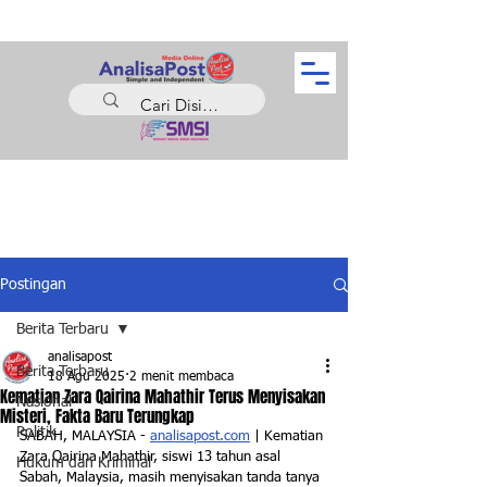
Postingan
Berita Terbaru
analisapost
Berita Terbaru
18 Agu 2025
2 menit membaca
Kematian Zara Qairina Mahathir Terus Menyisakan
Nasional
Misteri, Fakta Baru Terungkap
Politik
SABAH, MALAYSIA - 
analisapost.com
 | Kematian 
Zara Qairina Mahathir, siswi 13 tahun asal 
Hukum dan Kriminal
Sabah, Malaysia, masih menyisakan tanda tanya 