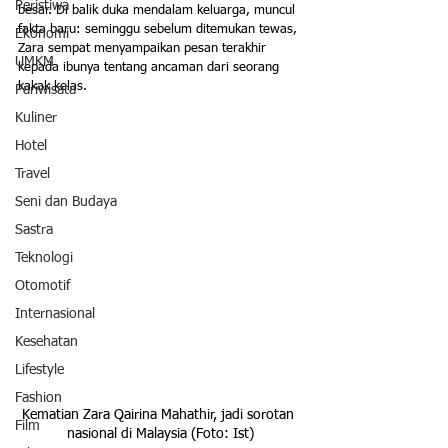
Peristiwa
besar. Di balik duka mendalam keluarga, muncul 
fakta baru: seminggu sebelum ditemukan tewas, 
Ekonomi
Zara sempat menyampaikan pesan terakhir 
UMKM
kepada ibunya tentang ancaman dari seorang 
kakak kelas.
Pariwisata
Kuliner
Hotel
Travel
Seni dan Budaya
Sastra
Teknologi
Otomotif
Internasional
Kesehatan
Lifestyle
Fashion
Kematian Zara Qairina Mahathir, jadi sorotan 
Film
nasional di Malaysia (Foto: Ist)