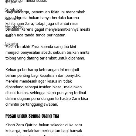
beredar di media sosial.
Regional
Surabaya
Bagi keluarga, penemuan fakta ini menambah 
luka. Mereka bukan hanya berduka karena 
Sidoarjo
kehilangan Zara, tetapi juga dihantui rasa 
Mojokerto
bersalah karena gagal menyelamatkannya meski 
sudah ada tanda-tanda peringatan.
Bali
Jakarta
Pesan terakhir Zara kepada sang ibu kini 
menjadi penyesalan abadi, sebuah bisikan minta 
tolong yang datang terlambat untuk dipahami.
Keluarga berharap keterangan ini menjadi 
bahan penting bagi kepolisian dan penyidik. 
Mereka mendesak agar kasus ini tidak 
dipandang sebagai insiden biasa, melainkan 
diusut tuntas, sehingga siapa pun yang terlibat 
dalam dugaan perundungan terhadap Zara bisa 
dimintai pertanggungjawaban.
Pesan untuk Semua Orang Tua
Kisah Zara Qairina bukan sekadar duka satu 
keluarga, melainkan peringatan bagi banyak 