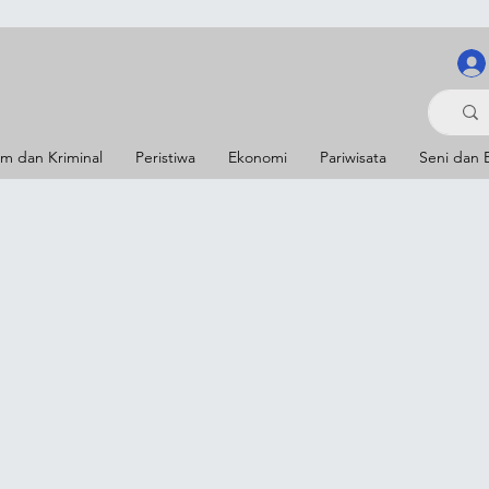
m dan Kriminal
Peristiwa
Ekonomi
Pariwisata
Seni dan 