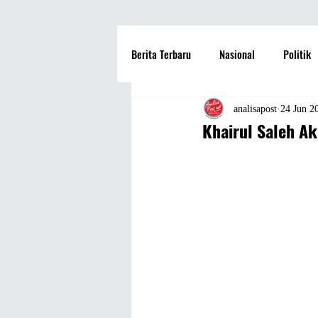
Berita Terbaru
Nasional
Politik
Hotel
Travel
Seni dan Bu
analisapost
24 Jun 2
Khairul Saleh A
Fashion
Film
Hiburan
Pendidikan
Perguruan Tinggi