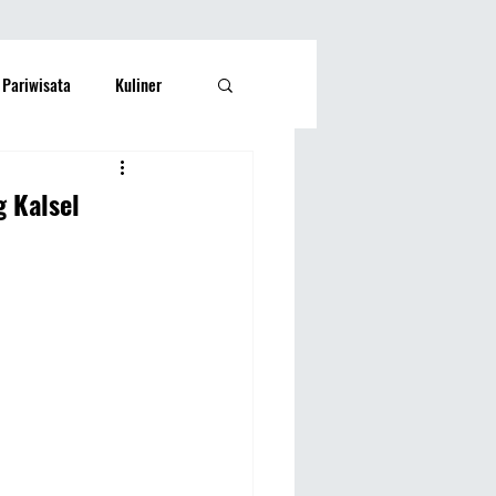
Pariwisata
Kuliner
Kesehatan
Lifestyle
 Kalsel
si Rakyat
Olahraga