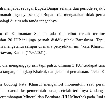
 menjabat sebagai Bupati Banjar selama dua periode sejak t
anah tugasnya sebagai Bupati, dia mengatakan tidak perna
alagi di situ ada tanda tangannya.
u di Kalimantan Selatan ada ribut-ribut terkait terbit
n 20 IUP ini juga pernah disidik pihak Bareskrim. Tapi,
m mengetahui sampai di mana penyidikan ini, "kata Khairul 
rtawan, Kamis (17/6/2021).
 dia menganggap asli tapi palsu, dimana 3 IUP terdapat tand
a tangan, " ungkap Khairul, dan jelas ini pemalsuan. "Jelas K
zin bodong kata Khairul mengambil momentum saat peral
intah daerah ke pemerintah pusat, setelah terbitnya Undan
ertambangan Mineral dan Batubara (UU Minerba) pada Juni t