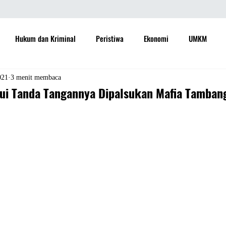
Hukum dan Kriminal
Peristiwa
Ekonomi
UMKM
daya
Sastra
Teknologi
Otomotif
Internasional
021
3 menit membaca
kui Tanda Tangannya Dipalsukan Mafia Tambang
Properti
Informasi
Ramalan Bintang
Opini
Aspira
Sejarah
Pemerintah