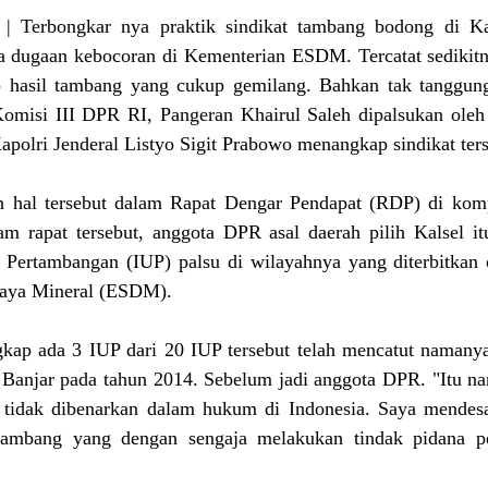
t | Terbongkar nya praktik sindikat tambang bodong di Ka
da dugaan kebocoran di Kementerian ESDM. Tercatat sedikitn
hasil tambang yang cukup gemilang. Bahkan tak tanggung-
omisi III DPR RI, Pangeran Khairul Saleh dipalsukan oleh 
apolri Jenderal Listyo Sigit Prabowo menangkap sindikat ters
 hal tersebut dalam Rapat Dengar Pendapat (RDP) di kom
am rapat tersebut, anggota DPR asal daerah pilih Kalsel itu
 Pertambangan (IUP) palsu di wilayahnya yang diterbitkan 
aya Mineral (ESDM).
kap ada 3 IUP dari 20 IUP tersebut telah mencatut namanya
i Banjar pada tahun 2014. Sebelum jadi anggota DPR. "Itu n
 tidak dibenarkan dalam hukum di Indonesia. Saya mendesa
 tambang yang dengan sengaja melakukan tindak pidana pe