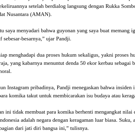
ekeliruannya setelah berdialog langsung dengan Rukka Sombo
dat Nusantara (AMAN). 
tu saya menyadari bahwa guyonan yang saya buat memang ig
 sebesar-besarnya,” ujar Pandji.
siap menghadapi dua proses hukum sekaligus, yakni proses h
aja, yang kabarnya menuntut denda 50 ekor kerbau sebagai b
oral. 
n Instagram pribadinya, Pandji menegaskan bahwa insiden in
ara komika takut untuk membicarakan isu budaya atau kerag
an ini tidak membuat para komika berhenti mengangkat nilai 
ndonesia adalah negara dengan keragaman luar biasa. Suku, a
gian dari jati diri bangsa ini,” tulisnya.