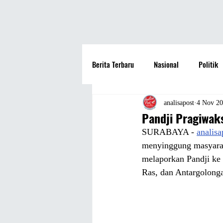
Berita Terbaru
Nasional
Politik
Hotel
Travel
Seni dan Bu
analisapost
4 Nov 2
Pandji Pragiwak
SURABAYA - 
analis
Fashion
Film
Hiburan
menyinggung masyarak
melaporkan Pandji ke 
Ras, dan Antargolong
Pendidikan
Perguruan Tinggi