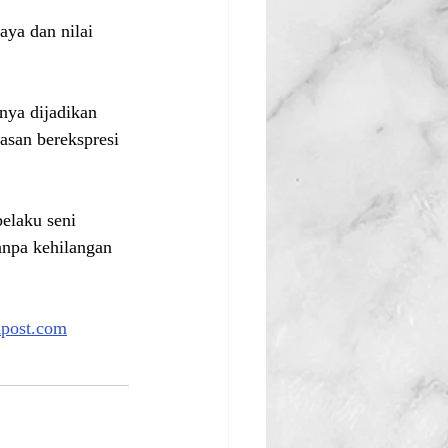
ya dan nilai 
nya dijadikan 
asan berekspresi 
elaku seni 
anpa kehilangan 
apost.com