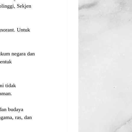
linggi, Sekjen 
norant. Untuk 
ukum negara dan 
entuk 
i tidak 
aman. 
dan budaya 
gama, ras, dan 