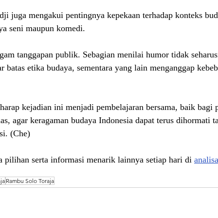
ji juga mengakui pentingnya kepekaan terhadap konteks buda
rya seni maupun komedi.
gam tanggapan publik. Sebagian menilai humor tidak seharus
r batas etika budaya, sementara yang lain menganggap kebeb
harap kejadian ini menjadi pembelajaran bersama, baik bagi p
s, agar keragaman budaya Indonesia dapat terus dihormati t
si. (Che)
 pilihan serta informasi menarik lainnya setiap hari di 
analis
ja
Rambu Solo Toraja