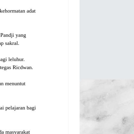
kehormatan adat 
Pandji yang 
p sakral.
gi leluhur. 
 tegas Ricdwan.
un menuntut 
 
i pelajaran bagi 
da masyarakat 