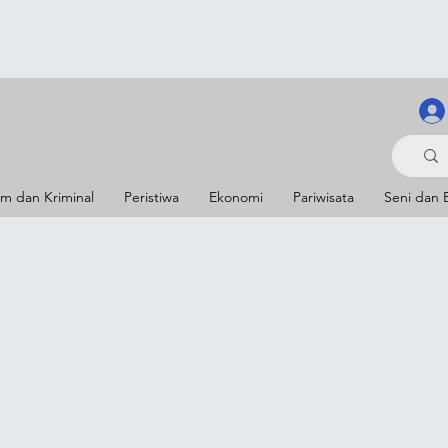
m dan Kriminal
Peristiwa
Ekonomi
Pariwisata
Seni dan 