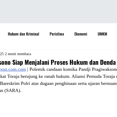
Hukum dan Kriminal
Peristiwa
Ekonomi
UMKM
daya
Sastra
Teknologi
Otomotif
Internasional
025
2 menit membaca
sono Siap Menjalani Proses Hukum dan Denda
apost.com.com
 | Polemik candaan komika Pandji Pragiwakson
Properti
Informasi
Ramalan Bintang
Opini
Aspira
at Toraja berujung ke ranah hukum. Aliansi Pemuda Toraja 
Bareskrim Polri atas dugaan penghinaan serta ujaran bernua
an (SARA). 
Sejarah
Pemerintah