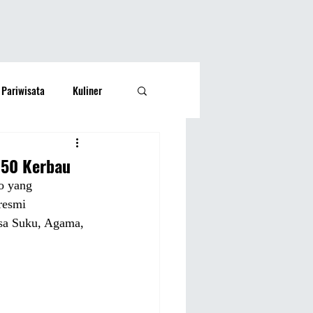
Pariwisata
Kuliner
Kesehatan
Lifestyle
 50 Kerbau
o yang 
si Rakyat
Olahraga
resmi 
nsa Suku, Agama, 