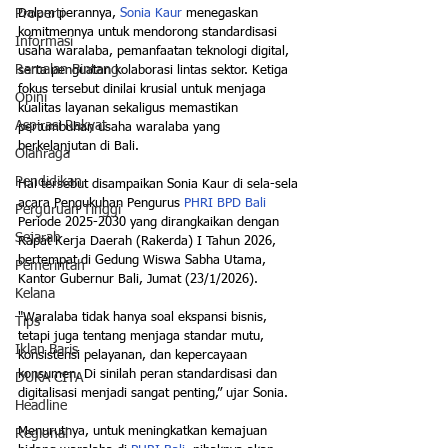
Dalam perannya, 
Sonia Kaur
 menegaskan 
Properti
komitmennya untuk mendorong standardisasi 
Informasi
usaha waralaba, pemanfaatan teknologi digital, 
Ramalan Bintang
serta penguatan kolaborasi lintas sektor. Ketiga 
fokus tersebut dinilai krusial untuk menjaga 
Opini
kualitas layanan sekaligus memastikan 
Aspirasi Rakyat
pertumbuhan usaha waralaba yang 
berkelanjutan di Bali.
Olahraga
Pendidikan
Hal tersebut disampaikan Sonia Kaur di sela-sela 
acara Pengukuhan Pengurus 
PHRI BPD Bali 
Perguruan Tinggi
Periode 2025-2030 yang dirangkaikan dengan 
Sejarah
Rapat Kerja Daerah (Rakerda) I Tahun 2026, 
bertempat di Gedung Wiswa Sabha Utama, 
Pemerintah
Kantor Gubernur Bali, Jumat (23/1/2026).
Kelana
"Waralaba tidak hanya soal ekspansi bisnis, 
Tips
tetapi juga tentang menjaga standar mutu, 
Iklan Baris
konsistensi pelayanan, dan kepercayaan 
konsumen. Di sinilah peran standardisasi dan 
DUKA CITA
digitalisasi menjadi sangat penting,” ujar Sonia.
Headline
Menurutnya, untuk meningkatkan kemajuan 
Regional