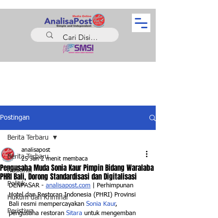
Postingan
Berita Terbaru
analisapost
Berita Terbaru
25 Jan
2 menit membaca
Pengusaha Muda Sonia Kaur Pimpin Bidang Waralaba
Nasional
PHRI Bali, Dorong Standardisasi dan Digitalisasi
Politik
DENPASAR - 
analisapost.com
 | Perhimpunan 
Hotel dan Restoran Indonesia (PHRI) Provinsi 
Hukum dan Kriminal
Bali resmi mempercayakan 
Sonia Kaur
, 
Peristiwa
pengusaha restoran 
Sitara
 untuk mengemban 