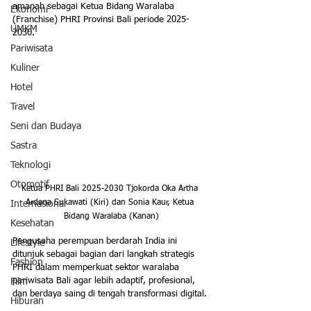
amanah sebagai Ketua Bidang Waralaba 
Ekonomi
(Franchise) PHRI Provinsi Bali periode 2025-
UMKM
2030. 
Pariwisata
Kuliner
Hotel
Travel
Seni dan Budaya
Sastra
Teknologi
Otomotif
Ketua PHRI Bali 2025-2030 Tjokorda Oka Artha 
Ardana Sukawati (Kiri) dan Sonia Kaur, Ketua 
Internasional
Bidang Waralaba (Kanan)
Kesehatan
Pengusaha perempuan berdarah India ini 
Lifestyle
ditunjuk sebagai bagian dari langkah strategis 
Fashion
PHRI dalam memperkuat sektor waralaba 
pariwisata Bali agar lebih adaptif, profesional, 
Film
dan berdaya saing di tengah transformasi digital.
Hiburan