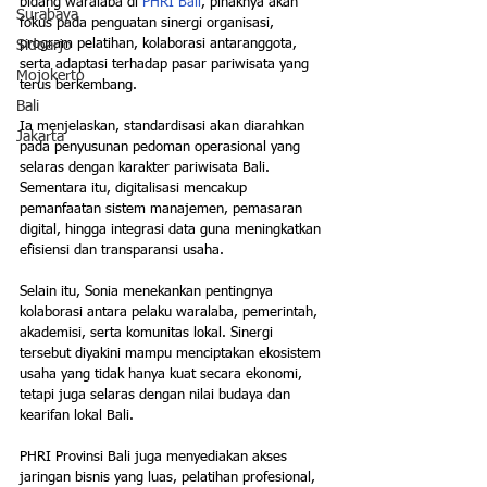
bidang waralaba di 
PHRI Bali
, pihaknya akan 
Surabaya
fokus pada penguatan sinergi organisasi, 
program pelatihan, kolaborasi antaranggota, 
Sidoarjo
serta adaptasi terhadap pasar pariwisata yang 
Mojokerto
terus berkembang.
Bali
Ia menjelaskan, standardisasi akan diarahkan 
Jakarta
pada penyusunan pedoman operasional yang 
selaras dengan karakter pariwisata Bali. 
Sementara itu, digitalisasi mencakup 
pemanfaatan sistem manajemen, pemasaran 
digital, hingga integrasi data guna meningkatkan 
efisiensi dan transparansi usaha.
Selain itu, Sonia menekankan pentingnya 
kolaborasi antara pelaku waralaba, pemerintah, 
akademisi, serta komunitas lokal. Sinergi 
tersebut diyakini mampu menciptakan ekosistem 
usaha yang tidak hanya kuat secara ekonomi, 
tetapi juga selaras dengan nilai budaya dan 
kearifan lokal Bali.
PHRI Provinsi Bali juga menyediakan akses 
jaringan bisnis yang luas, pelatihan profesional, 