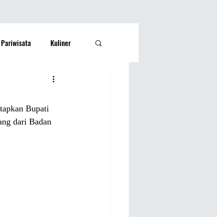
Pariwisata
Kuliner
Kesehatan
Lifestyle
tapkan Bupati 
si Rakyat
Olahraga
ng dari Badan 