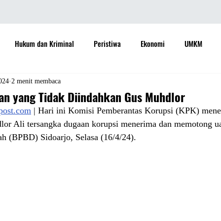
Hukum dan Kriminal
Peristiwa
Ekonomi
UMKM
daya
Sastra
Teknologi
Otomotif
Internasional
024
2 menit membaca
n yang Tidak Diindahkan Gus Muhdlor
apost.com
 | Hari ini Komisi Pemberantas Korupsi (KPK) mene
Properti
Informasi
Ramalan Bintang
Opini
Aspira
or Ali tersangka dugaan korupsi menerima dan memotong ua
h (BPBD) Sidoarjo, Selasa (16/4/24).
Sejarah
Pemerintah