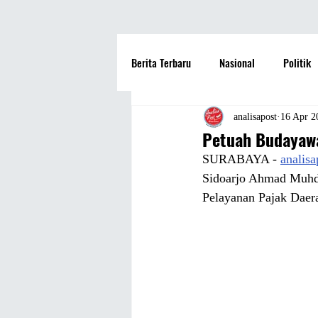
Berita Terbaru
Nasional
Politik
Hotel
Travel
Seni dan Bu
analisapost
16 Apr 2
Petuah Budayawa
SURABAYA - 
analis
Fashion
Film
Hiburan
Sidoarjo Ahmad Muhdl
Pelayanan Pajak Daera
Pendidikan
Perguruan Tinggi