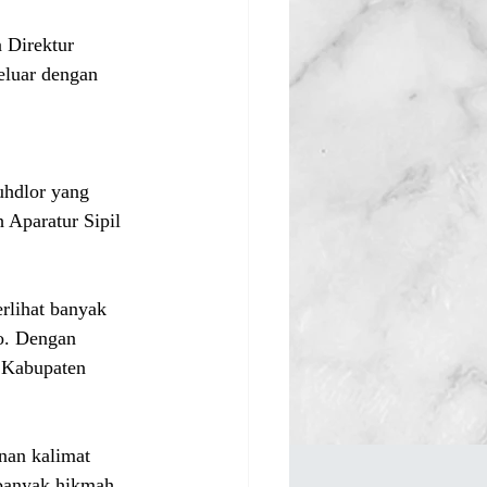
 Direktur 
eluar dengan 
uhdlor yang 
Aparatur Sipil 
rlihat banyak 
o. Dengan 
 Kabupaten 
nan kalimat 
banyak hikmah 