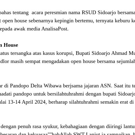
has tentang  acara peresmian nama RSUD Sidoarjo bersama
open house sebenarnya kepingin bertemu, ternyata keburu k
kepada awak media AnalisaPost.
n House
tatus tersangka atas kasus korupsi, Bupati Sidoarjo Ahmad M
dlor masih sempat mengadakan open house bersama sejumlah 
lar di Pandopo Delta Wibawa berjsama jajaran ASN. Saat itu te
adati pandopo untuk bersilahtuhrahmi dengan bupati Sidoarj
ai 13-14 April 2024, berharap silahtuhrahmi semakin erat di
i dengan penuh rasa syukur, kebahagiaan dengan diiringi lantu
ebesaran dan kekuasaa""hahAllah SWT,Lanjut ia sampaikan, 