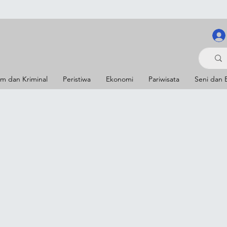
m dan Kriminal
Peristiwa
Ekonomi
Pariwisata
Seni dan 