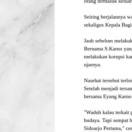
orang termasuk keluar
Seiring berjalannya w
sekaligus Kepala Bag
Jauh sebelum melakuka
Bernama S.Karno yang
melakukan korupsi kare
ujarnya.
Nasehat tersebut terl
Setelah menjadi ters
bersama Eyang Karno 
"Waduh kalau terkait 
budaya. Tapi sempat b
Sidoarjo Pertama," cer