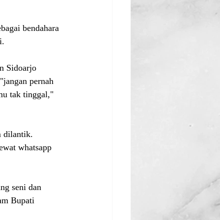
ebagai bendahara 
i.
n Sidoarjo 
"jangan pernah 
u tak tinggal," 
dilantik. 
lewat whatsapp 
ng seni dan 
am Bupati 