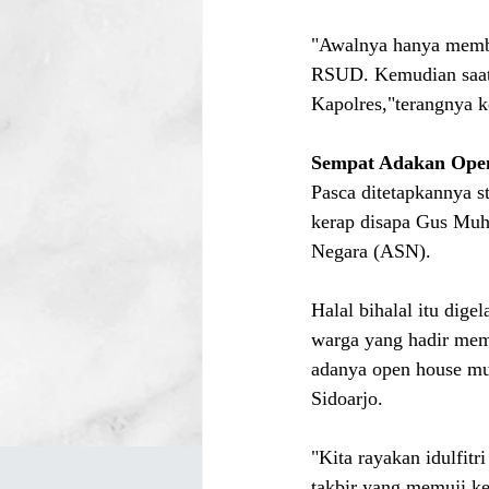
"Awalnya hanya memba
RSUD. Kemudian saat 
Kapolres,"terangnya 
Sempat Adakan Ope
Pasca ditetapkannya s
kerap disapa Gus Muh
Negara (ASN).
Halal bihalal itu dige
warga yang hadir mem
adanya open house mul
Sidoarjo.
"Kita rayakan idulfitr
takbir yang memuji k