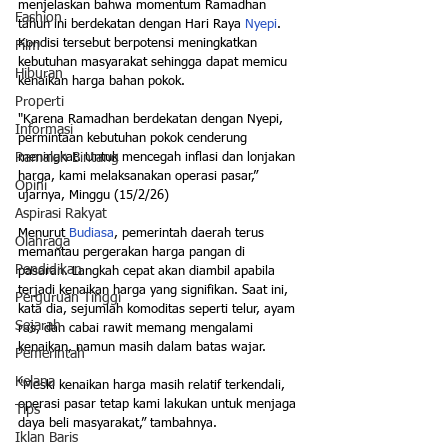
menjelaskan bahwa momentum Ramadhan 
Fashion
tahun ini berdekatan dengan Hari Raya 
Nyepi
. 
Kondisi tersebut berpotensi meningkatkan 
Film
kebutuhan masyarakat sehingga dapat memicu 
Hiburan
kenaikan harga bahan pokok.
Properti
"Karena Ramadhan berdekatan dengan Nyepi, 
Informasi
permintaan kebutuhan pokok cenderung 
Ramalan Bintang
meningkat. Untuk mencegah inflasi dan lonjakan 
harga, kami melaksanakan operasi pasar,” 
Opini
ujarnya, Minggu (15/2/26)
Aspirasi Rakyat
Menurut 
Budiasa
, pemerintah daerah terus 
Olahraga
memantau pergerakan harga pangan di 
Pendidikan
pasaran. Langkah cepat akan diambil apabila 
terjadi kenaikan harga yang signifikan. Saat ini, 
Perguruan Tinggi
kata dia, sejumlah komoditas seperti telur, ayam 
Sejarah
ras, dan cabai rawit memang mengalami 
kenaikan, namun masih dalam batas wajar.
Pemerintah
Kelana
"Meski kenaikan harga masih relatif terkendali, 
operasi pasar tetap kami lakukan untuk menjaga 
Tips
daya beli masyarakat,” tambahnya.
Iklan Baris