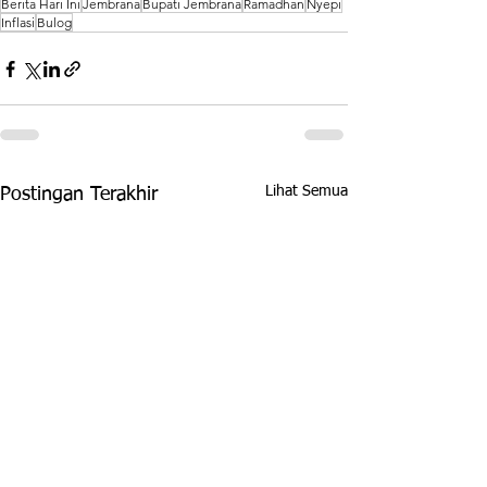
Berita Hari Ini
Jembrana
Bupati Jembrana
Ramadhan
Nyepi
Inflasi
Bulog
Lihat Semua
Postingan Terakhir