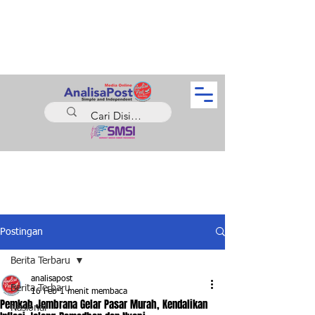
Postingan
Berita Terbaru
analisapost
Berita Terbaru
16 Feb
1 menit membaca
Pemkab Jembrana Gelar Pasar Murah, Kendalikan
Nasional