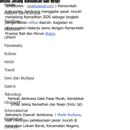
Inflasi Jelang Ramadhan dan Nyepi
Politik
JEMBRANA - 
analisapost.com
 | Pemerintah 
Kabupaten Jembrana menggelar pasar murah 
Hukum dan Kriminal
menjelang Ramadhan 2026 sebagai langkah 
Peristiwa
pengendalian 
inflasi
 daerah. Kegiatan ini 
dilaksanakan bekerja sama dengan Pemerintah 
Ekonomi
Provinsi Bali dan Perum 
Bulog
.
UMKM
Pariwisata
Kuliner
Hotel
Travel
Seni dan Budaya
Sastra
Teknologi
Pemkab Jembrana Gelar Pasar Murah, Kendalikan 
Otomotif
Inflasi Jelang Ramadhan dan Nyepi (Foto: Ist)
Internasional
Sekretaris Daerah Jembrana, 
I Made Budiasa
, 
Kesehatan
saat meninjau pelaksanaan pasar murah di 
Kelurahan Loloan Barat, Kecamatan Negara, 
Lifestyle