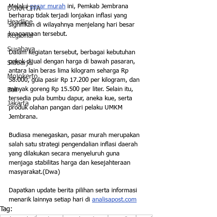
Melalui 
pasar murah
 ini, Pemkab Jembrana 
DUKA CITA
berharap tidak terjadi lonjakan inflasi yang 
Headline
signifikan di wilayahnya menjelang hari besar 
keagamaan tersebut.
Regional
Surabaya
Dalam kegiatan tersebut, berbagai kebutuhan 
pokok dijual dengan harga di bawah pasaran, 
Sidoarjo
antara lain beras lima kilogram seharga Rp 
Mojokerto
58.000, gula pasir Rp 17.200 per kilogram, dan 
minyak goreng Rp 15.500 per liter. Selain itu, 
Bali
tersedia pula bumbu dapur, aneka kue, serta 
Jakarta
produk olahan pangan dari pelaku UMKM 
Jembrana.
Budiasa menegaskan, pasar murah merupakan 
salah satu strategi pengendalian inflasi daerah 
yang dilakukan secara menyeluruh guna 
menjaga stabilitas harga dan kesejahteraan 
masyarakat.(Dwa)
Dapatkan update berita pilihan serta informasi 
menarik lainnya setiap hari di 
analisapost.com
Tag: