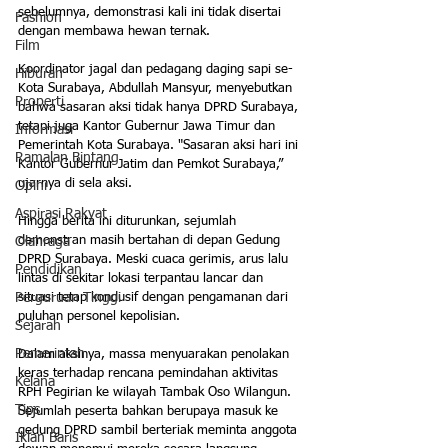
sebelumnya, demonstrasi kali ini tidak disertai 
Fashion
dengan membawa hewan ternak.
Film
Koordinator jagal dan pedagang daging sapi se-
Hiburan
Kota Surabaya, Abdullah Mansyur, menyebutkan 
Properti
bahwa sasaran aksi tidak hanya DPRD Surabaya, 
tetapi juga Kantor Gubernur Jawa Timur dan 
Informasi
Pemerintah Kota Surabaya. "Sasaran aksi hari ini 
Ramalan Bintang
Kantor Gubernur Jatim dan Pemkot Surabaya,” 
ujarnya di sela aksi.
Opini
Aspirasi Rakyat
Hingga berita ini diturunkan, sejumlah 
demonstran masih bertahan di depan Gedung 
Olahraga
DPRD Surabaya. Meski cuaca gerimis, arus lalu 
Pendidikan
lintas di sekitar lokasi terpantau lancar dan 
situasi tetap kondusif dengan pengamanan dari 
Perguruan Tinggi
puluhan personel kepolisian.
Sejarah
Pemerintah
Dalam aksinya, massa menyuarakan penolakan 
keras terhadap rencana pemindahan aktivitas 
Kelana
RPH Pegirian ke wilayah Tambak Oso Wilangun. 
Tips
Sejumlah peserta bahkan berupaya masuk ke 
gedung DPRD sambil berteriak meminta anggota 
Iklan Baris