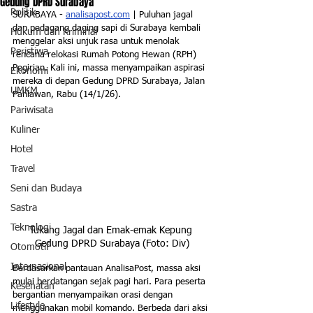
Gedung DPRD Surabaya
Politik
SURABAYA - 
analisapost.com
 | Puluhan jagal 
dan pedagang daging sapi di Surabaya kembali 
Hukum dan Kriminal
menggelar aksi unjuk rasa untuk menolak 
Peristiwa
rencana relokasi Rumah Potong Hewan (RPH) 
Pegirian. Kali ini, massa menyampaikan aspirasi 
Ekonomi
mereka di depan Gedung DPRD Surabaya, Jalan 
UMKM
Pahlawan, Rabu (14/1/26).
Pariwisata
Kuliner
Hotel
Travel
Seni dan Budaya
Sastra
Teknologi
Tukang Jagal dan Emak-emak Kepung 
Gedung DPRD Surabaya (Foto: Div)
Otomotif
Internasional
Berdasarkan pantauan AnalisaPost, massa aksi 
mulai berdatangan sejak pagi hari. Para peserta 
Kesehatan
bergantian menyampaikan orasi dengan 
Lifestyle
menggunakan mobil komando. Berbeda dari aksi 