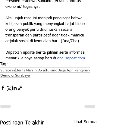
Presiden Prabowo Subianto terkait stabilitas 
ekonomi,” tegasnya.
Aksi unjuk rasa ini menjadi pengingat bahwa 
kebijakan publik yang menyangkut hajat hidup 
orang banyak perlu dirumuskan secara 
transparan dan partisipatif agar tidak memicu 
gejolak sosial di kemudian hari. (Dna/Che)
Dapatkan update berita pilihan serta informasi 
menarik lainnya setiap hari di 
analisapost.com
Tag:
Surabaya
Berita Hari Ini
Aksi
Tukang Jagal
Rph Pengirian
Demo di Surabaya
Lihat Semua
Postingan Terakhir