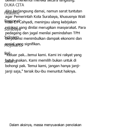
dewan menemui mereka secara langsung.
DUKA CITA
Aksi berlangsung damai, namun sarat tuntutan 
Headline
agar Pemerintah Kota Surabaya, khususnya Wali 
Regional
Kota Eri Cahyadi, meninjau ulang kebijakan 
relokasi yang dinilai merugikan masyarakat. Para 
Surabaya
pedagang dan jagal menilai pemindahan TPH 
Sidoarjo
berpotensi menimbulkan dampak ekonomi dan 
sosial yang signifikan.
Mojokerto
Bali
"Keluar pak...temui kami. Kami ini rakyat yang 
butuh makan. Kami memilih bukan untuk di 
Jakarta
bohongi pak. Temui kami, jangan hanya janji-
janji saja," teriak ibu-ibu menuntut haknya.
Dalam aksinya, massa menyuarakan penolakan 