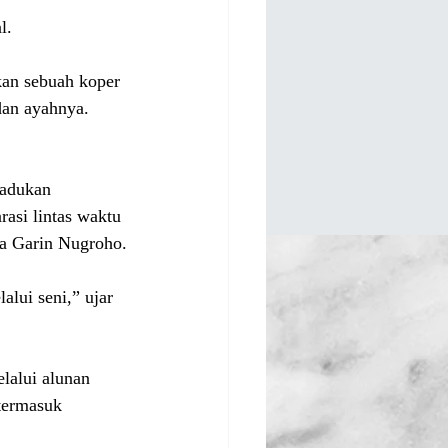
l.
an sebuah koper 
 dan ayahnya. 
adukan 
rasi lintas waktu 
ma Garin Nugroho.
alui seni,” ujar 
lalui alunan 
termasuk 