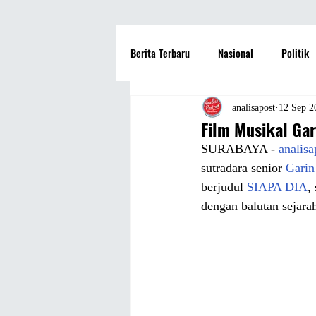
Berita Terbaru
Nasional
Politik
Hotel
Travel
Seni dan Bu
analisapost
12 Sep 2
Film Musikal Gar
SURABAYA - 
analis
Fashion
Film
Hiburan
sutradara senior 
Garin
berjudul 
SIAPA DIA
,
dengan balutan sejara
Pendidikan
Perguruan Tinggi