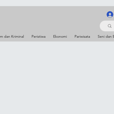
m dan Kriminal
Peristiwa
Ekonomi
Pariwisata
Seni dan 