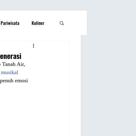
Pariwisata
Kuliner
Kesehatan
Lifestyle
enerasi
 Tanah Air, 
si Rakyat
Olahraga
 musikal
 penuh emosi 