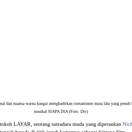
ional dan nuansa warna hangat menghadirkan romantisme masa lalu yang penuh
musikal SIAPA DIA (Foto: Div)
 tokoh LAYAR, seorang sutradara muda yang diperankan 
Nich
gah berada di titik jenuh kariernya sebagai bintang film. 