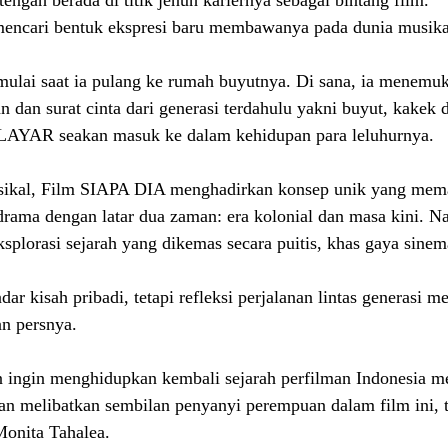
encari bentuk ekspresi baru membawanya pada dunia musika
ulai saat ia pulang ke rumah buyutnya. Di sana, ia menemuk
ian dan surat cinta dari generasi terdahulu yakni buyut, kakek
LAYAR seakan masuk ke dalam kehidupan para leluhurnya.
sikal, Film SIAPA DIA menghadirkan konsep unik yang mem
drama dengan latar dua zaman: era kolonial dan masa kini. Na
splorasi sejarah yang dikemas secara puitis, khas gaya sine
r kisah pribadi, tetapi refleksi perjalanan lintas generasi mel
n persnya.
in ingin menghidupkan kembali sejarah perfilman Indonesia me
an melibatkan sembilan penyanyi perempuan dalam film ini, 
onita Tahalea.