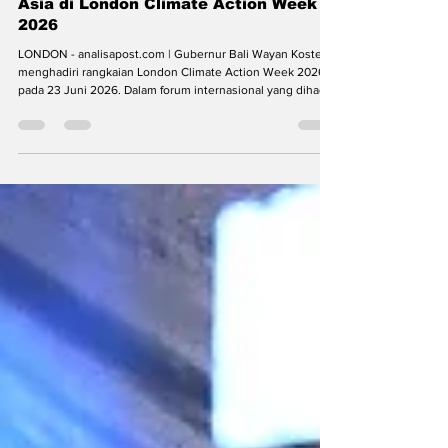
analisapost
28 Jun
3 menit membaca
Koster Jadi Satu-satunya Gubernur
Asia di London Climate Action Week
2026
LONDON - analisapost.com | Gubernur Bali Wayan Koster
menghadiri rangkaian London Climate Action Week 2026
pada 23 Juni 2026. Dalam forum internasional yang dihadiri
lebih dari 200 peserta dari berbagai negara tersebut,
Koster menjadi satu-satunya gubernur dari Asia yang hadir
bersama para kepala daerah, pembuat kebijakan, lembaga
internasional, komunitas lingkungan, serta perwakilan dari
Amerika, Amerika Latin, Eropa, Afrika, dan Asia. Gubernur
Bali Wayan Koster berbincang d