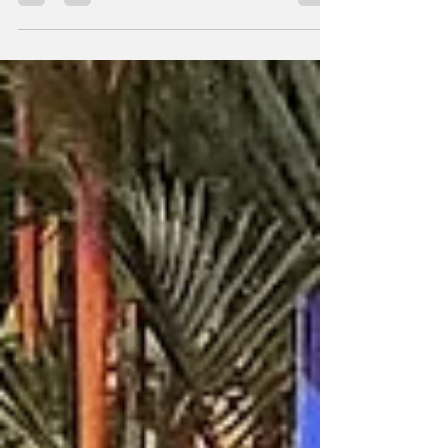
rangkaian pertunjukan spektakuler menjelang
pertandingan Piala Dunia FIFA 2026 antara Prancis
melawan Paraguay. Philadelphia Rayakan 250 Tahun
Kemerdekaan AS dengan Atraksi Spektakuler (Foto: Navitri)
Perayaan yang digelar di Stadion Philadelphia tersebut
dihadiri ribuan penonton dan menjadi bagian dari
penghormata