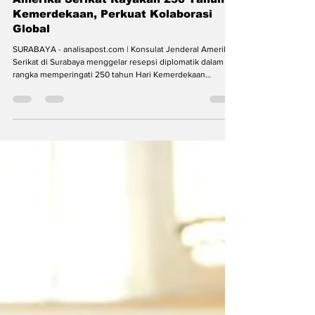
analisapost
5 Jul
3 menit membaca
Amerika Serikat Rayakan 250 Tahun
Kemerdekaan, Perkuat Kolaborasi
Global
SURABAYA - analisapost.com | Konsulat Jenderal Amerika
Serikat di Surabaya menggelar resepsi diplomatik dalam
rangka memperingati 250 tahun Hari Kemerdekaan
Amerika Serikat (America 250/Freedom 250) di Garden
Majapahit Hotel Surabaya, Jawa Timur, Selasa (9/6/2026).
Christopher Green, konsul jenderal Amerika Serikat di
Surabaya, membuka perayaan America 250 di Hotel
Majapahit (Foto: Div) Perayaan yang diselenggarakan lebih
awal dari peringatan resmi pada 4 Juli ini menjadi mom