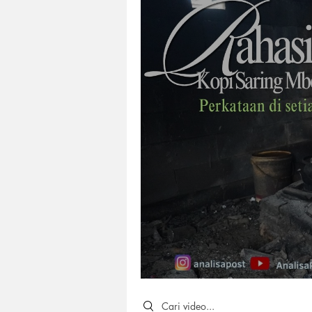
Search videos