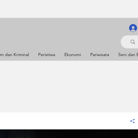
m dan Kriminal
Peristiwa
Ekonomi
Pariwisata
Seni dan 