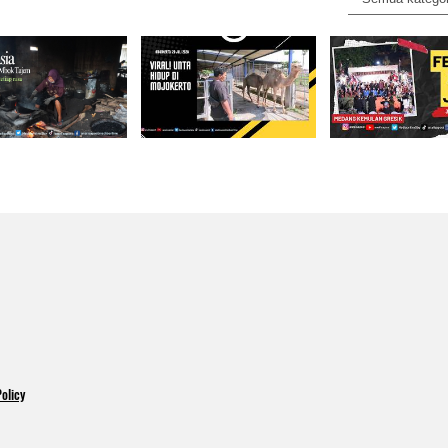
olicy