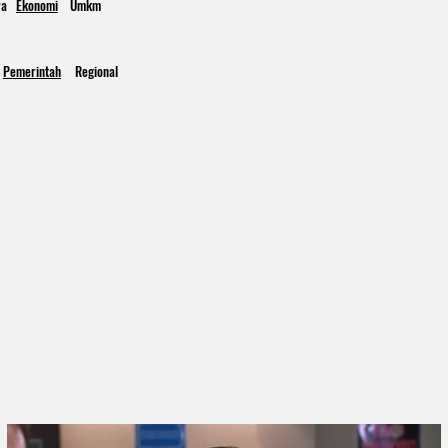
wa
Ekonomi
Umkm
Pemerintah
Regional