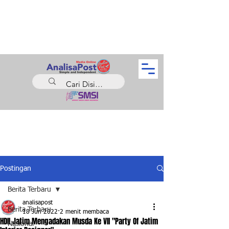
Postingan
Berita Terbaru
analisapost
Berita Terbaru
18 Jun 2022
2 menit membaca
HDII Jatim Mengadakan Musda Ke VII "Party Of Jatim
Nasional