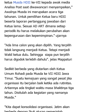
ketua 
Musda HDII
 ke-VII kepada awak media 
Analisa Post saat diwawancari menyampaikan," 
Awalnya Musda ini merupakan acara tiga 
tahunan. Untuk pemilihan Ketua baru HDII 
beserta laporan pertanggung jawaban dari 
Ketua lama. Sesuai AD ART dimana setiap 
periodik itu harus melakukan perubahan akan 
kepengurusan dan kepemimpinan." ujarnya
"Ada lima calon yang akan dipilih. Yang terpilih 
tidak langsung menjadi Ketua. Tetapi menjadi 
Wakil ketua dulu. Sehingga  siapa pun terpilih 
harus digodok terlebih dahulu". jelas Mappaturi
Sedikit berbeda yang diutarkan oleh Ketua 
Umum Rohadi pada Musda ke VII HDII Jawa 
Timur. "Suatu kemajuan yang sangat pesat jika 
organisasi itu berjalan baik ketika ada rutinitas. 
Artiannya ada tingkat waktu masa bhaktinya tiga 
tahun. Disitulah ada kegiatan yang namanya 
Musda."
"Kita dapat konsolidasi organisasi. Jatim akan 
berbeda dengan Ikuti aturan pemerintah, 