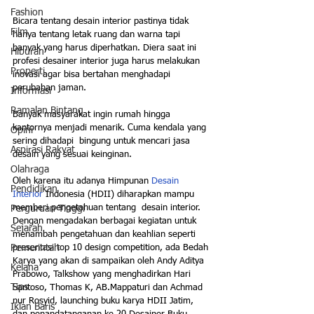
Fashion
Bicara tentang desain interior pastinya tidak 
Film
hanya tentang letak ruang dan warna tapi 
banyak yang harus diperhatkan. Diera saat ini 
Hiburan
profesi desainer interior juga harus melakukan 
Properti
inovasi agar bisa bertahan menghadapi 
perubahan jaman.
Informasi
Ramalan Bintang
Banyak masyarakat ingin rumah hingga 
kantornya menjadi menarik. Cuma kendala yang 
Opini
sering dihadapi  bingung untuk mencari jasa 
Aspirasi Rakyat
desain yang sesuai keinginan.
Olahraga
Oleh karena itu adanya Himpunan 
Desain 
Pendidikan
Interior
 Indonesia (HDII) diharapkan mampu 
memberi pengetahuan tentang  desain interior. 
Perguruan Tinggi
Dengan mengadakan berbagai kegiatan untuk 
Sejarah
menambah pengetahuan dan keahlian seperti 
Pemerintah
presentasi top 10 design competition, ada Bedah 
Karya yang akan di sampaikan oleh Andy Aditya 
Kelana
Prabowo, Talkshow yang menghadirkan Hari 
Tips
Santoso, Thomas K, AB.Mappaturi dan Achmad 
nur Rosyid, launching buku karya HDII Jatim, 
Iklan Baris