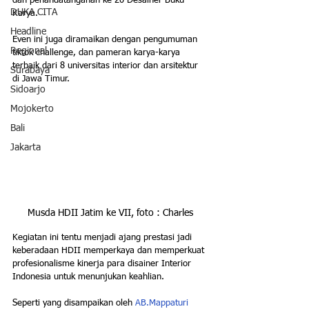
dan penandatanganan ke 20 Desainer Buku 
DUKA CITA
Karya.
Headline
Even ini juga diramaikan dengan pengumuman 
Regional
tiktok challenge, dan pameran karya-karya 
terbaik dari 8 universitas interior dan arsitektur 
Surabaya
di Jawa Timur.
Sidoarjo
Mojokerto
Bali
Jakarta
Musda HDII Jatim ke VII, foto : Charles
Kegiatan ini tentu menjadi ajang prestasi jadi 
keberadaan HDII memperkaya dan memperkuat 
profesionalisme kinerja para disainer Interior 
Indonesia untuk menunjukan keahlian.
Seperti yang disampaikan oleh
 AB.Mappaturi