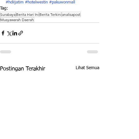
#hdiijatim
#hotelwestin
#pakuwonmall
Tag:
Surabaya
Berita Hari Ini
Berita Terkini
analisapost
Musyawarah Daerah
Lihat Semua
Postingan Terakhir