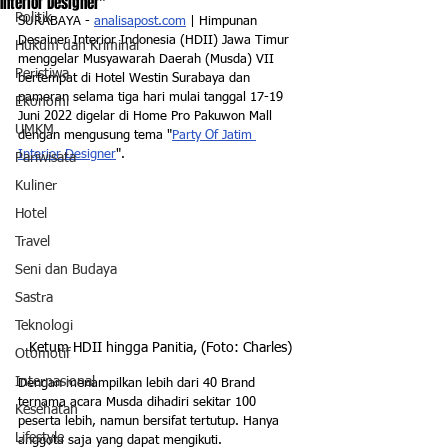
Interior Designer"
Politik
SURABAYA - 
analisapost.com
 | Himpunan 
Desainer Interior Indonesia (HDII) Jawa Timur 
Hukum dan Kriminal
menggelar Musyawarah Daerah (Musda) VII 
Peristiwa
bertempat di Hotel Westin Surabaya dan 
pameran selama tiga hari mulai tanggal 17-19 
Ekonomi
Juni 2022 digelar di Home Pro Pakuwon Mall 
UMKM
dengan mengusung tema "
Party Of Jatim 
Interior Designer
".
Pariwisata
Kuliner
Hotel
Travel
Seni dan Budaya
Sastra
Teknologi
Ketum HDII hingga Panitia, (Foto: Charles)
Otomotif
Internasional
Dengan menampilkan lebih dari 40 Brand 
ternama acara Musda dihadiri sekitar 100 
Kesehatan
peserta lebih, namun bersifat tertutup. Hanya 
Lifestyle
anggota saja yang dapat mengikuti.