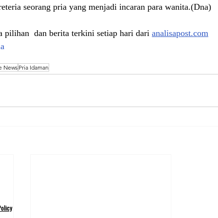
reteria seorang pria yang menjadi incaran para wanita.(Dna)
pilihan  dan berita terkini setiap hari dari 
analisapost.com
la
e News
Pria Idaman
olicy