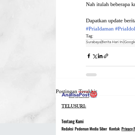
Nah itulah beberapa k
Dapatkan update berita 
#PriaIdaman
#PriaIdo
Tag:
Surabaya
Berita Hari Ini
Googl
Postingan Terakhir
TELUSURI:
Tentang Kami
Redaksi
Pedoman Media Siber
Kontak
Privacy P