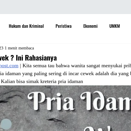
Hukum dan Kriminal
Peristiwa
Ekonomi
UMKM
daya
Sastra
Teknologi
Otomotif
Internasional
23
1 menit membaca
wek ? Ini Rahasianya
apost.com
 | Kita semua tau bahwa wanita sangat menyukai prib
Properti
Informasi
Ramalan Bintang
Opini
Aspira
ria idaman yang paling sering di incar cewek adalah dia yang b
 Kalian bisa simak kreteria pria idaman
Sejarah
Pemerintah