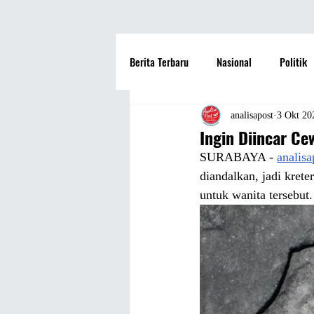
Berita Terbaru
Nasional
Politik
Hotel
Travel
Seni dan Bu
analisapost
3 Okt 20
Ingin Diincar Ce
SURABAYA - 
analis
Fashion
Film
Hiburan
diandalkan, jadi krete
untuk wanita tersebut.
Pendidikan
Perguruan Tinggi