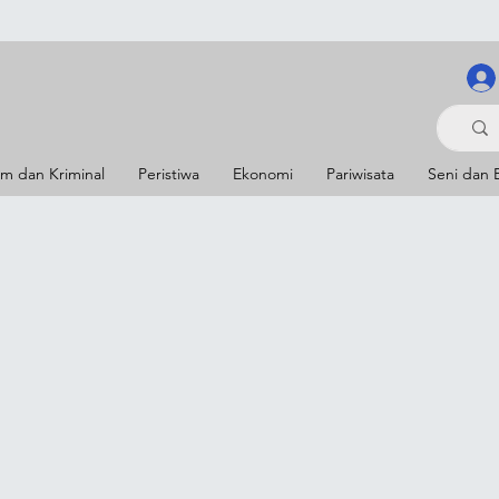
m dan Kriminal
Peristiwa
Ekonomi
Pariwisata
Seni dan 