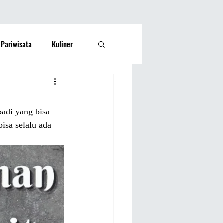
Pariwisata
Kuliner
Kesehatan
Lifestyle
adi yang bisa 
si Rakyat
Olahraga
isa selalu ada 