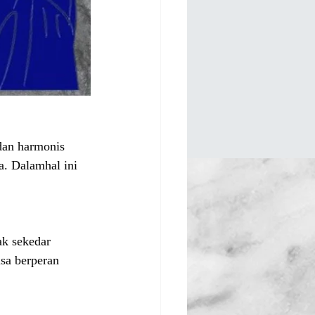
dan harmonis 
a. Dalamhal ini 
ak sekedar 
isa berperan 