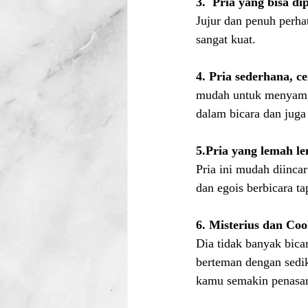
3.  Pria yang bisa di
Jujur dan penuh perhat
sangat kuat.
4. Pria sederhana, c
mudah untuk menyampa
dalam bicara dan juga
5.Pria yang lemah l
Pria ini mudah diincar
dan egois berbicara ta
6. Misterius dan Coo
Dia tidak banyak bica
berteman dengan sedik
kamu semakin penasar