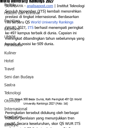
World University Rankings 2027
Politik
SURABAYA - 
analisapost.com
 | Institut Teknologi 
Sepuluh Nopember (ITS) kembali menorehkan 
Hukum dan Kriminal
prestasi di tingkat internasional. Berdasarkan 
Peristiwa
rilis terbaru QS 
World University Rankings
(WUR) 2027, 
ITS
 berhasil menempati peringkat 
Ekonomi
ke-497 kampus terbaik di dunia. Capaian ini 
UMKM
meningkat dibandingkan tahun sebelumnya yang 
berada di posisi ke-509 dunia.
Pariwisata
Kuliner
Hotel
Travel
Seni dan Budaya
Sastra
Teknologi
ITS Masuk 500 Besar Dunia, Raih Peringkat 497 QS World 
Otomotif
University Rankings 2027 (Foto: Ist)
Internasional
Peningkatan tersebut didukung oleh berbagai 
Kesehatan
indikator penilaian yang menunjukkan tren 
positif. Secara keseluruhan, skor QS WUR ITS 
Lifestyle