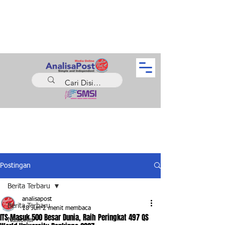
Postingan
Berita Terbaru
analisapost
Berita Terbaru
18 Jun
2 menit membaca
ITS Masuk 500 Besar Dunia, Raih Peringkat 497 QS
Nasional