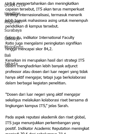
Untuk mempertahankan dan meningkatkan 
DUKA CITA
capaian tersebut, ITS akan terus memperkuat 
Headline
strategi internasionalisasi, termasuk menarik 
lebih banyak mahasiswa asing untuk menempuh 
Regional
pendidikan di kampus tersebut.
Surabaya
Selain itu, indikator International Faculty 
Sidoarjo
Ratio juga mengalami peningkatan signifikan 
Mojokerto
hingga mencapai skor 84,2. 
Bali
Kenaikan ini merupakan hasil dari strategi ITS 
Jakarta
dalam menghadirkan lebih banyak adjunct 
professor atau dosen dari luar negeri yang tidak 
hanya aktif mengajar, tetapi juga berkolaborasi 
dalam berbagai kegiatan penelitian.
"Dosen dari luar negeri yang aktif mengajar 
sekaligus melakukan kolaborasi riset bersama di 
lingkungan kampus ITS,” jelas Sarah.
Pada aspek reputasi akademik dan riset global, 
ITS juga menunjukkan perkembangan yang 
positif. Indikator Academic Reputation meningkat 