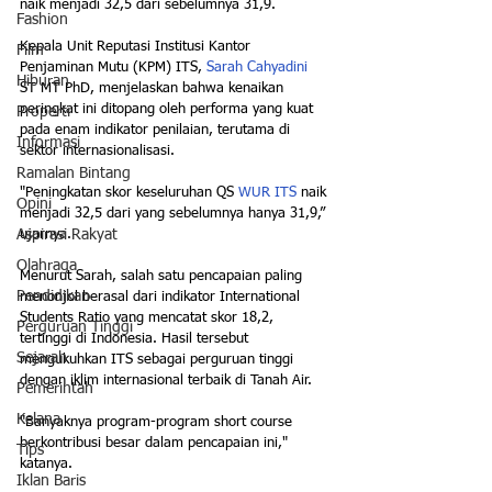
naik menjadi 32,5 dari sebelumnya 31,9.
Fashion
Kepala Unit Reputasi Institusi Kantor 
Film
Penjaminan Mutu (KPM) ITS, 
Sarah Cahyadini
Hiburan
ST MT PhD, menjelaskan bahwa kenaikan 
peringkat ini ditopang oleh performa yang kuat 
Properti
pada enam indikator penilaian, terutama di 
Informasi
sektor internasionalisasi.
Ramalan Bintang
"Peningkatan skor keseluruhan QS
 WUR ITS
 naik 
Opini
menjadi 32,5 dari yang sebelumnya hanya 31,9,” 
ujarnya.
Aspirasi Rakyat
Olahraga
Menurut Sarah, salah satu pencapaian paling 
Pendidikan
menonjol berasal dari indikator International 
Students Ratio yang mencatat skor 18,2, 
Perguruan Tinggi
tertinggi di Indonesia. Hasil tersebut 
Sejarah
mengukuhkan ITS sebagai perguruan tinggi 
dengan iklim internasional terbaik di Tanah Air.
Pemerintah
Kelana
"Banyaknya program-program short course 
berkontribusi besar dalam pencapaian ini," 
Tips
katanya.
Iklan Baris