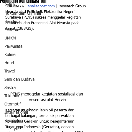
Penunjang Komunikasi Tuli
Politik
SURABAYA - 
analisapost.com
 | Research Group 
Hearvia dari Politeknik Elektronika Negeri 
Hukum dan Kriminal
Surabaya (PENS) sukses menggelar kegiatan 
Peristiwa
Sosialisasi dan Presentasi Alat Hearvia pada 
Jumat (19/8/25).
Ekonomi
UMKM
Pariwisata
Kuliner
Hotel
Travel
Seni dan Budaya
Sastra
PENS menggelar kegiatan sosialisasi dan 
Teknologi
presentasi alat Hervia 
Otomotif
Kegiatan ini dihadiri lebih 50 peserta dari 
Internasional
berbagai kalangan, termasuk perwakilan 
Kesehatan
Komunitas Gerakan untuk Kesejahteraan 
Tunarungu Indonesia (Gerkatin), dengan 
Lifestyle