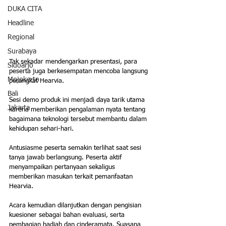
DUKA CITA
Headline
Regional
Surabaya
Tak sekadar mendengarkan presentasi, para 
Sidoarjo
peserta juga berkesempatan mencoba langsung 
Mojokerto
perangkat Hearvia. 
Bali
Sesi demo produk ini menjadi daya tarik utama 
Jakarta
karena memberikan pengalaman nyata tentang 
bagaimana teknologi tersebut membantu dalam 
kehidupan sehari-hari.
Antusiasme peserta semakin terlihat saat sesi 
tanya jawab berlangsung. Peserta aktif 
menyampaikan pertanyaan sekaligus 
memberikan masukan terkait pemanfaatan 
Hearvia. 
Acara kemudian dilanjutkan dengan pengisian 
kuesioner sebagai bahan evaluasi, serta 
pembagian hadiah dan cinderamata. Suasana 