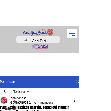
Postingan
Berita Terbaru
analisapost
Berita Terbaru
19 Sep 2025
2 menit membaca
PENS Sosialisasikan Hearvia, Teknologi Inklusif
Nasional