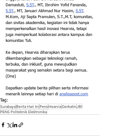
Damastuti, 
S.ST
., MT, Ibrohim Yofid Fananda, 
S.ST
., MT, Januari Akhmad Nur Hasim, 
S.ST
. 
M.Kom, Aji Sapta Pramulen, S.T.,M.T, komunitas, 
dan sivitas akademika, kegiatan ini tidak hanya 
memperkenalkan hasil inovasi Hearvia, tetapi 
juga memperkuat kolaborasi antara kampus dan 
komunitas Tuli. 
Ke depan, Hearvia diharapkan terus 
dikembangkan sebagai teknologi ramah, 
terbuka, dan inklusif, guna mewujudkan 
masyarakat yang semakin setara bagi semua. 
(Dna)
Dapatkan update berita pilihan serta informasi 
menarik lainnya setiap hari di 
analisapost.com
Tag:
Surabaya
Berita Hari Ini
Pens
Hearvia
Gerkatin
JBI
PENS Politeknik Elektronika