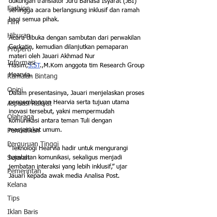
dukungan translator Juru Bahasa Isyarat (JBI) 
Fashion
sehingga acara berlangsung inklusif dan ramah 
bagi semua pihak.
Film
Hiburan
Acara dibuka dengan sambutan dari perwakilan 
Gerkatin, kemudian dilanjutkan pemaparan 
Properti
materi oleh Jauari Akhmad Nur 
Informasi
Hasim,
S.ST
.,M.Kom anggota tim Research Group 
Hearvia. 
Ramalan Bintang
Opini
Dalam presentasinya, Jauari menjelaskan proses 
pengembangan Hearvia serta tujuan utama 
Aspirasi Rakyat
inovasi tersebut, yakni mempermudah 
Olahraga
komunikasi antara teman Tuli dengan 
masyarakat umum.
Pendidikan
Perguruan Tinggi
“Teknologi Hearvia hadir untuk mengurangi 
Sejarah
hambatan komunikasi, sekaligus menjadi 
jembatan interaksi yang lebih inklusif,” ujar 
Pemerintah
Jauari kepada awak media Analisa Post.
Kelana
Tips
Iklan Baris