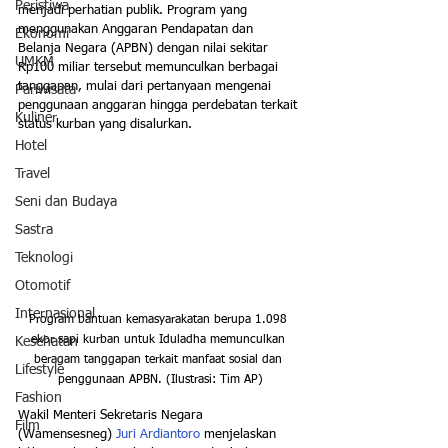
Peristiwa
menjadi perhatian publik. Program yang 
menggunakan Anggaran Pendapatan dan 
Ekonomi
Belanja Negara (APBN) dengan nilai sekitar 
UMKM
Rp100 miliar tersebut memunculkan berbagai 
tanggapan, mulai dari pertanyaan mengenai 
Pariwisata
penggunaan anggaran hingga perdebatan terkait 
Kuliner
status kurban yang disalurkan.
Hotel
Travel
Seni dan Budaya
Sastra
Teknologi
Otomotif
Internasional
Program bantuan kemasyarakatan berupa 1.098 
ekor sapi kurban untuk Iduladha memunculkan 
Kesehatan
beragam tanggapan terkait manfaat sosial dan 
Lifestyle
penggunaan APBN. (Ilustrasi: Tim AP)
Fashion
Wakil Menteri Sekretaris Negara 
Film
(Wamensesneg) 
Juri Ardiantoro
 menjelaskan 