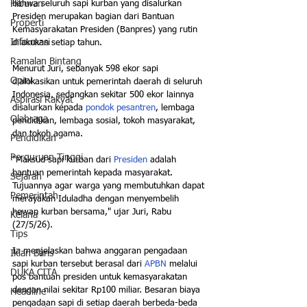
bahwa seluruh sapi kurban yang disalurkan 
Hiburan
Presiden merupakan bagian dari Bantuan 
Properti
Kemasyarakatan Presiden (Banpres) yang rutin 
Informasi
dilakukan setiap tahun.
Ramalan Bintang
Menurut Juri, sebanyak 598 ekor sapi 
Opini
dialokasikan untuk pemerintah daerah di seluruh 
Indonesia, sedangkan sekitar 500 ekor lainnya 
Aspirasi Rakyat
disalurkan kepada 
pondok pesantren
, lembaga 
Olahraga
pendidikan, lembaga sosial, tokoh masyarakat, 
dan tokoh agama.
Pendidikan
Perguruan Tinggi
"Maksud sapi kurban dari 
Presiden
 adalah 
bantuan pemerintah kepada masyarakat. 
Sejarah
Tujuannya agar warga yang membutuhkan dapat 
Pemerintah
merayakan Iduladha dengan menyembelih 
hewan kurban bersama," ujar Juri, Rabu 
Kelana
(27/5/26).
Tips
Ia menjelaskan bahwa anggaran pengadaan 
Iklan Baris
sapi kurban tersebut berasal dari 
APBN
 melalui 
DUKA CITA
pos bantuan presiden untuk kemasyarakatan 
dengan nilai sekitar Rp100 miliar. Besaran biaya 
Headline
pengadaan sapi di setiap daerah berbeda-beda 