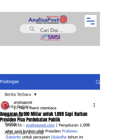
Postingan
Berita Terbaru
analisapost
Berita Terbaru
27 Mei
3 menit membaca
Anggaran Rp100 Miliar untuk 1.098 Sapi Kurban
Nasional
Presiden Picu Perdebatan Publik
Politik
JAKARTA - 
analisapost.com
 | Penyaluran 1.098 
ekor sapi kurban oleh Presiden 
Prabowo 
Hukum dan Kriminal
Subianto
 untuk perayaan
 Iduladha
 tahun ini 