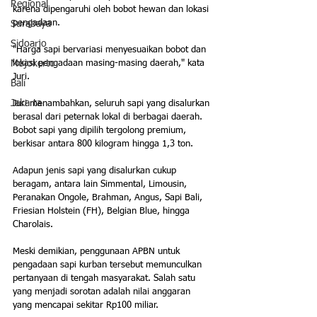
Regional
karena dipengaruhi oleh bobot hewan dan lokasi 
pengadaan.
Surabaya
Sidoarjo
"Harga sapi bervariasi menyesuaikan bobot dan 
lokasi pengadaan masing-masing daerah," kata 
Mojokerto
Juri. 
Bali
Jakarta
Juri menambahkan, seluruh sapi yang disalurkan 
berasal dari peternak lokal di berbagai daerah. 
Bobot sapi yang dipilih tergolong premium, 
berkisar antara 800 kilogram hingga 1,3 ton.
Adapun jenis sapi yang disalurkan cukup 
beragam, antara lain Simmental, Limousin, 
Peranakan Ongole, Brahman, Angus, Sapi Bali, 
Friesian Holstein (FH), Belgian Blue, hingga 
Charolais.
Meski demikian, penggunaan APBN untuk 
pengadaan sapi kurban tersebut memunculkan 
pertanyaan di tengah masyarakat. Salah satu 
yang menjadi sorotan adalah nilai anggaran 
yang mencapai sekitar Rp100 miliar.