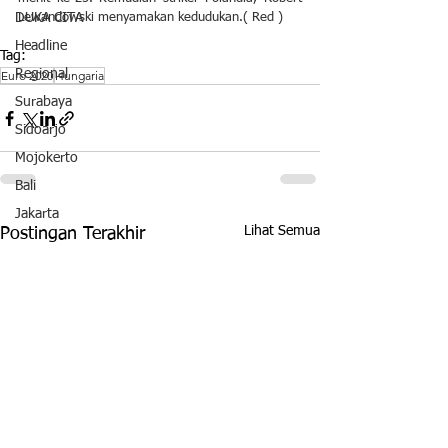
DUKA CITA
Lewandowski menyamakan kedudukan.( Red )
Headline
Tag:
Regional
Euro 2020
Hungaria
Surabaya
Sidoarjo
Mojokerto
Bali
Jakarta
Lihat Semua
Postingan Terakhir