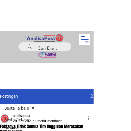
Postingan
Berita Terbaru
analisapost
Berita Terbaru
20 Jun 2021
1 menit membaca
Faktanya Tidak Semua Tim Unggulan Merasakan
Nasional