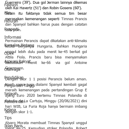
Guerreiro (39'). Dua gol Jerman lainnya dikemas 
Fashion
oleh Kai Havertz (51') dan Robin Gosens (60').
Film
Selain itu faktanya tidak semua tim besar 
merasakan kemenangan seperti 
Timnas Prancis 
Hiburan
dan Spanyol bahkan harus puas dengan catatan 
Properti
satu poin.
Informasi
Permainan Perancis dapat dikatakan anti-klimaks 
Ramalan Bintang
ketika berjumpa Hungaria. Bahkan Hungaria 
unggul lebih dulu pada menit ke-45 berkat gol 
Opini
Attila Fiola. Prancis baru bisa menyamakan 
Aspirasi Rakyat
kedudukan menit ke-66 via gol Antoine 
Griezmann. 
Olahraga
Pendidikan
Dengan skor 1 1 posisi Perancis belum aman. 
Nasib sama juga dialami Spanyol kembali gagal 
Perguruan Tinggi
meraih kemenangan pada pertandingan Grup E 
Sejarah
ajang Euro 2020 bertemu Timnas Polandia di 
Estadio de La Cartuja, Minggu (20/06/2021) dini 
Pemerintah
hari WIB, La Furia Roja hanya bermain imbang 
Kelana
dengan skor 1-1.
Tips
Alvaro Morata membuat Timnas Spanyol unggul 
Iklan Baris
menit ke-25. Kemudian striker Polandia, Robert 