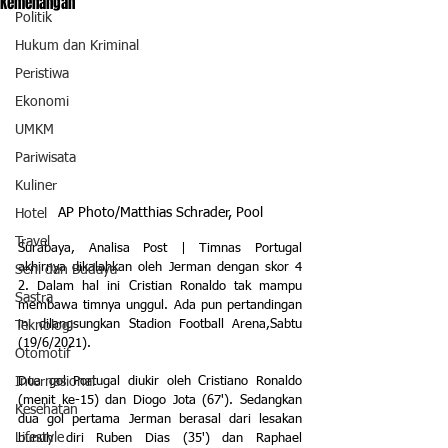
Kemenangan
Politik
Hukum dan Kriminal
Peristiwa
Ekonomi
UMKM
Pariwisata
Kuliner
AP Photo/Matthias Schrader, Pool
Hotel
Travel
Surabaya, Analisa Post | Timnas Portugal 
akhirnya dikalahkan oleh Jerman dengan skor 4 
Seni dan Budaya
2. Dalam hal ini Cristian Ronaldo tak mampu 
Sastra
membawa timnya unggul. Ada pun pertandingan 
ini dilangsungkan Stadion Football Arena,Sabtu 
Teknologi
(19/6/2021). 
Otomotif
Internasional
Dua gol Portugal diukir oleh Cristiano Ronaldo 
(menit ke-15) dan Diogo Jota (67'). Sedangkan 
Kesehatan
dua gol pertama Jerman berasal dari lesakan 
Lifestyle
bunuh diri Ruben Dias (35') dan Raphael 