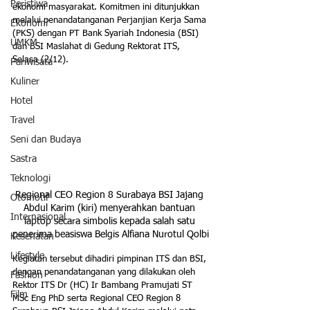
Peristiwa
ekonomi masyarakat. Komitmen ini ditunjukkan 
melalui penandatanganan Perjanjian Kerja Sama 
Ekonomi
(PKS) dengan PT Bank Syariah Indonesia (BSI) 
UMKM
dan BSI Maslahat di Gedung Rektorat ITS, 
Selasa (2/12).
Pariwisata
Kuliner
Hotel
Travel
Seni dan Budaya
Sastra
Teknologi
Regional CEO Region 8 Surabaya BSI Jajang 
Otomotif
Abdul Karim (kiri) menyerahkan bantuan 
Internasional
laptop secara simbolis kepada salah satu 
penerima beasiswa Belgis Alfiana Nurotul Qolbi
Kesehatan
Lifestyle
Kegiatan tersebut dihadiri pimpinan ITS dan BSI, 
dengan penandatanganan yang dilakukan oleh 
Fashion
Rektor ITS Dr (HC) Ir Bambang Pramujati ST 
Film
MSc Eng PhD serta Regional CEO Region 8 