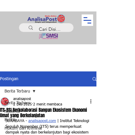
Postingan
Berita Terbaru
analisapost
Berita Terbaru
2 Des 2025
2 menit membaca
ITS-BSI Berkolaborasi Bangun Ekosistem Ekonomi
Nasional
Umat yang Berkelanjutan
Politik
SURABAYA - 
analisapost.com
 | Institut Teknologi 
Sepuluh Nopember (ITS) terus memperkuat 
Hukum dan Kriminal
dampak nyata dan berkelanjutan bagi ekosistem 