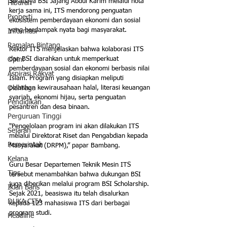
Surabaya BSI Jajang Abdul Karim melalui nota 
Hiburan
kerja sama ini, ITS mendorong penguatan 
Properti
ekosistem pemberdayaan ekonomi dan sosial 
yang berdampak nyata bagi masyarakat.
Informasi
Ramalan Bintang
Rektor ITS menjelaskan bahwa kolaborasi ITS 
dan BSI diarahkan untuk memperkuat 
Opini
pemberdayaan sosial dan ekonomi berbasis nilai 
Aspirasi Rakyat
Islam. Program yang disiapkan meliputi 
pelatihan kewirausahaan halal, literasi keuangan 
Olahraga
syariah, ekonomi hijau, serta penguatan 
Pendidikan
pesantren dan desa binaan. 
Perguruan Tinggi
"Pengelolaan program ini akan dilakukan ITS 
Sejarah
melalui Direktorat Riset dan Pengabdian kepada 
Pemerintah
Masyarakat (DRPM),” papar Bambang.
Kelana
Guru Besar Departemen Teknik Mesin ITS 
Tips
tersebut menambahkan bahwa dukungan BSI 
juga diberikan melalui program BSI Scholarship. 
Iklan Baris
Sejak 2021, beasiswa itu telah disalurkan 
DUKA CITA
kepada 123 mahasiswa ITS dari berbagai 
program studi. 
Headline