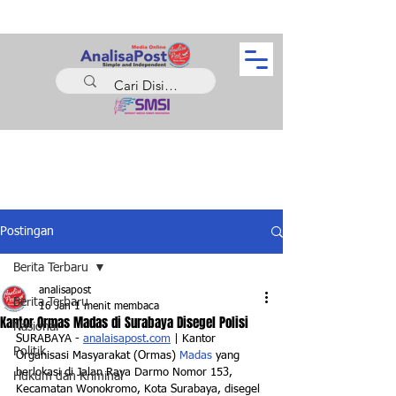
Postingan
Berita Terbaru
analisapost
Berita Terbaru
16 Jan
1 menit membaca
Kantor Ormas Madas di Surabaya Disegel Polisi
Nasional
SURABAYA - 
analaisapost.com
 | Kantor 
Politik
Organisasi Masyarakat (Ormas) 
Madas
 yang 
berlokasi di Jalan Raya Darmo Nomor 153, 
Hukum dan Kriminal
Kecamatan Wonokromo, Kota Surabaya, disegel 