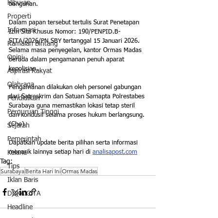
Hiburan
bangunan.
Properti
Dalam papan tersebut tertulis Surat Penetapan 
Informasi
Izin Sita Khusus Nomor: 190/PENPID.B-
SITA/2026/PN SBY tertanggal 15 Januari 2026. 
Ramalan Bintang
Selama masa penyegelan, kantor Ormas Madas 
Opini
berada dalam pengamanan penuh aparat 
kepolisian.
Aspirasi Rakyat
Olahraga
Pengamanan dilakukan oleh personel gabungan 
dari Satreskrim dan Satuan Samapta Polrestabes 
Pendidikan
Surabaya guna memastikan lokasi tetap steril 
Perguruan Tinggi
dan kondusif selama proses hukum berlangsung.
(Che)
Sejarah
Pemerintah
Dapatkan update berita pilihan serta informasi 
menarik lainnya setiap hari di 
analisapost.com
Kelana
Tag:
Tips
Surabaya
Berita Hari Ini
Ormas Madas
Iklan Baris
DUKA CITA
Headline