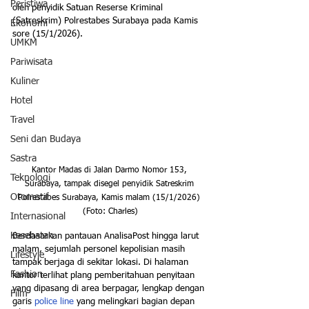
Peristiwa
oleh penyidik Satuan Reserse Kriminal 
(Satreskrim) Polrestabes Surabaya pada Kamis 
Ekonomi
sore (15/1/2026).
UMKM
Pariwisata
Kuliner
Hotel
Travel
Seni dan Budaya
Sastra
Kantor Madas di Jalan Darmo Nomor 153, 
Teknologi
Surabaya, tampak disegel penyidik Satreskrim 
Otomotif
Polrestabes Surabaya, Kamis malam (15/1/2026) 
(Foto: Charles)
Internasional
Kesehatan
Berdasarkan pantauan AnalisaPost hingga larut 
malam, sejumlah personel kepolisian masih 
Lifestyle
tampak berjaga di sekitar lokasi. Di halaman 
Fashion
kantor terlihat plang pemberitahuan penyitaan 
yang dipasang di area berpagar, lengkap dengan 
Film
garis 
police line
 yang melingkari bagian depan 