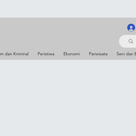
m dan Kriminal
Peristiwa
Ekonomi
Pariwisata
Seni dan 