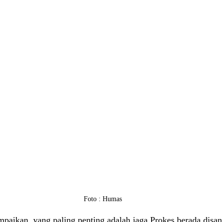
Foto : Humas
aikan, yang paling penting adalah jaga Prokes berada disana