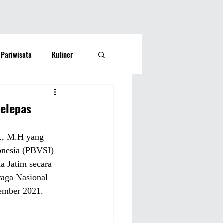
Pariwisata
Kuliner
Kesehatan
Lifestyle
elepas
si Rakyat
Olahraga
H., M.H yang 
onesia (PBVSI) 
a Jatim secara 
raga Nasional 
ember 2021.