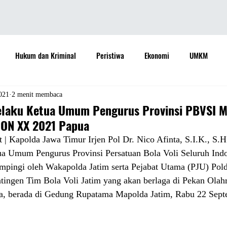
Hukum dan Kriminal
Peristiwa
Ekonomi
UMKM
daya
Sastra
Teknologi
Otomotif
Internasional
021
2 menit membaca
elaku Ketua Umum Pengurus Provinsi PBVSI M
PON XX 2021 Papua
Properti
Informasi
Ramalan Bintang
Opini
Aspira
t | Kapolda Jawa Timur Irjen Pol Dr. Nico Afinta, S.I.K., S.
tua Umum Pengurus Provinsi Persatuan Bola Voli Seluruh Ind
pingi oleh Wakapolda Jatim serta Pejabat Utama (PJU) Pold
Sejarah
Pemerintah
ingen Tim Bola Voli Jatim yang akan berlaga di Pekan Olah
, berada di Gedung Rupatama Mapolda Jatim, Rabu 22 Sept