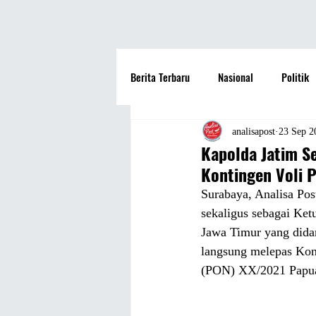
Berita Terbaru
Nasional
Politik
Hotel
Travel
Seni dan Bu
analisapost
23 Sep 2
Kapolda Jatim S
Kontingen Voli 
Fashion
Film
Hiburan
Surabaya, Analisa Pos
sekaligus sebagai Ke
Jawa Timur yang didam
Pendidikan
Perguruan Tinggi
langsung melepas Kont
(PON) XX/2021 Papua