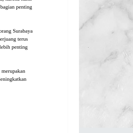
 bagian penting 
 orang Surabaya 
rjuang terus 
lebih penting 
a merupakan 
Meningkatkan 