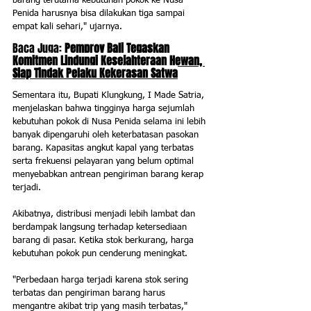
barang terutama kebutuhan pokok ke Nusa 
Penida harusnya bisa dilakukan tiga sampai 
empat kali sehari," ujarnya.
Baca Juga: 
Pemprov Bali Tegaskan 
Komitmen Lindungi Kesejahteraan Hewan, 
Siap Tindak Pelaku Kekerasan Satwa
Sementara itu, Bupati Klungkung, I Made Satria, 
menjelaskan bahwa tingginya harga sejumlah 
kebutuhan pokok di Nusa Penida selama ini lebih 
banyak dipengaruhi oleh keterbatasan pasokan 
barang. Kapasitas angkut kapal yang terbatas 
serta frekuensi pelayaran yang belum optimal 
menyebabkan antrean pengiriman barang kerap 
terjadi.
Akibatnya, distribusi menjadi lebih lambat dan 
berdampak langsung terhadap ketersediaan 
barang di pasar. Ketika stok berkurang, harga 
kebutuhan pokok pun cenderung meningkat.
"Perbedaan harga terjadi karena stok sering 
terbatas dan pengiriman barang harus 
mengantre akibat trip yang masih terbatas," 