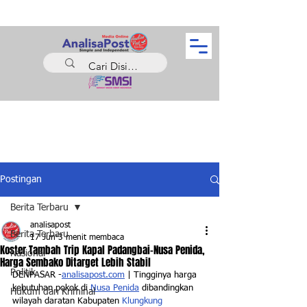
Postingan
Berita Terbaru
analisapost
Berita Terbaru
17 Jun
3 menit membaca
Koster Tambah Trip Kapal Padangbai-Nusa Penida,
Nasional
Harga Sembako Ditarget Lebih Stabil
Politik
DENPASAR -
analisapost.com
 | Tingginya harga 
kebutuhan pokok di 
Nusa Penida
 dibandingkan 
Hukum dan Kriminal
wilayah daratan Kabupaten 
Klungkung 