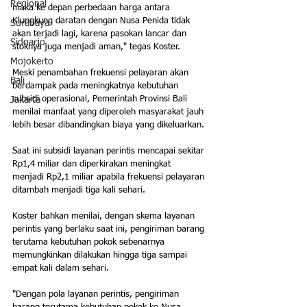
Regional
maka ke depan perbedaan harga antara 
Klungkung daratan dengan Nusa Penida tidak 
Surabaya
akan terjadi lagi, karena pasokan lancar dan 
Sidoarjo
stoknya juga menjadi aman," tegas Koster.
Mojokerto
Meski penambahan frekuensi pelayaran akan 
Bali
berdampak pada meningkatnya kebutuhan 
subsidi operasional, Pemerintah Provinsi Bali 
Jakarta
menilai manfaat yang diperoleh masyarakat jauh 
lebih besar dibandingkan biaya yang dikeluarkan. 
Saat ini subsidi layanan perintis mencapai sekitar 
Rp1,4 miliar dan diperkirakan meningkat 
menjadi Rp2,1 miliar apabila frekuensi pelayaran 
ditambah menjadi tiga kali sehari.
Koster bahkan menilai, dengan skema layanan 
perintis yang berlaku saat ini, pengiriman barang 
terutama kebutuhan pokok sebenarnya 
memungkinkan dilakukan hingga tiga sampai 
empat kali dalam sehari.
"Dengan pola layanan perintis, pengiriman 