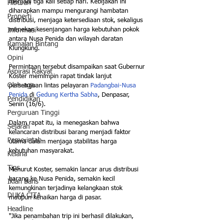
menjadi tiga kali setiap hari. Kebijakan ini 
Hiburan
diharapkan mampu mengurangi hambatan 
Properti
distribusi, menjaga ketersediaan stok, sekaligus 
menekan kesenjangan harga kebutuhan pokok 
Informasi
antara Nusa Penida dan wilayah daratan 
Ramalan Bintang
Klungkung.
Opini
Permintaan tersebut disampaikan saat Gubernur 
Aspirasi Rakyat
Koster memimpin rapat tindak lanjut 
Olahraga
persetujuan lintas pelayaran 
Padangbai-Nusa 
Penida
 di 
Gedung Kertha Sabha
, Denpasar, 
Pendidikan
Senin (16/6). 
Perguruan Tinggi
Dalam rapat itu, ia menegaskan bahwa 
Sejarah
kelancaran distribusi barang menjadi faktor 
Pemerintah
utama dalam menjaga stabilitas harga 
kebutuhan masyarakat.
Kelana
Tips
Menurut Koster, semakin lancar arus distribusi 
barang ke Nusa Penida, semakin kecil 
Iklan Baris
kemungkinan terjadinya kelangkaan stok 
DUKA CITA
maupun kenaikan harga di pasar.
Headline
"Jika penambahan trip ini berhasil dilakukan, 