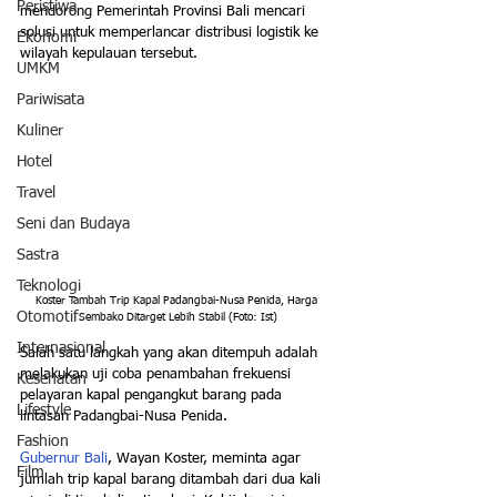
Peristiwa
mendorong Pemerintah Provinsi Bali mencari 
solusi untuk memperlancar distribusi logistik ke 
Ekonomi
wilayah kepulauan tersebut. 
UMKM
Pariwisata
Kuliner
Hotel
Travel
Seni dan Budaya
Sastra
Teknologi
Koster Tambah Trip Kapal Padangbai-Nusa Penida, Harga 
Otomotif
Sembako Ditarget Lebih Stabil (Foto: Ist)
Internasional
Salah satu langkah yang akan ditempuh adalah 
melakukan uji coba penambahan frekuensi 
Kesehatan
pelayaran kapal pengangkut barang pada 
Lifestyle
lintasan Padangbai-Nusa Penida.
Fashion
Gubernur Bali
, Wayan Koster, meminta agar 
Film
jumlah trip kapal barang ditambah dari dua kali 