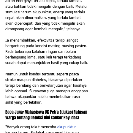
aliran energinya terlalu cepat, terlalu lambat, 
atau bahkan tidak mengalir dengan baik. Melalui 
stimulasi jarum akupunktur, energi yang terlalu 
cepat akan dinormalkan, yang terlalu lambat 
akan dipercepat, dan yang tidak mengalir akan 
dirangsang agar kembali mengalir," jelasnya.
Ia menambahkan, efektivitas terapi sangat 
bergantung pada kondisi masing-masing pasien. 
Pada beberapa keluhan ringan dan belum 
berlangsung lama, satu kali terapi terkadang 
sudah dapat menunjukkan hasil yang cukup baik. 
Namun untuk kondisi tertentu seperti pasca-
stroke maupun diabetes, biasanya diperlukan 
terapi berulang dan berkelanjutan agar hasilnya 
lebih optimal. Suryawan juga menepis anggapan 
bahwa akupunktur selalu menimbulkan rasa 
sakit yang berlebihan.
Baca Juga: 
Mahasiswa UK Petra Edukasi Ratusan 
Warga tentang Deteksi Dini Kanker Payudara
"Banyak orang takut mencoba 
akupunktur
karena jarum. Padahal, rasa nyeri biasanya 