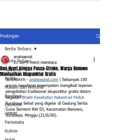
Postingan
Berita Terbaru
analisapost
Berita Terbaru
21 Jun
5 menit membaca
Dari Nyeri hingga Pasca-Stroke, Warga Benowo
Nasional
Manfaatkan Akupunktur Gratis
Politik
SURABAYA - 
analisapost.com
 | Sebanyak 150 
warga mendapat kesempatan mengikuti layanan 
Hukum dan Kriminal
pengobatan tradisional akupunktur gratis dalam 
Peristiwa
kegiatan 
Bhakti Kesehatan Nakestrad Peduli 
Surabaya Sehat yang digelar di Gedung Serba 
Ekonomi
Guna Sememi RW 03, Kecamatan Benowo, 
UMKM
Surabaya, Minggu (21/6/26).
Pariwisata
Kuliner