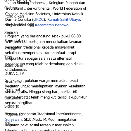
Aspirasi Rakyat
Ikatan Sinolog Indonesia, Kolegium Pengobatan 
Olahraga
Tradisional Interkontinental, World Federation of 
Chinese Medicine Societies, Universitas Katolik 
Pendidikan
Darma Cendika (
UKDC
), 
Rumah Sakit Ubaya
, 
Perguruan Tinggi
serta Pemerintah 
Kecamatan Benowo
.
Sejarah
Program yang berlangsung sejak pukul 08.00 
Pemerintah
WIB tersebut bertujuan mendekatkan layanan 
kesehatan tradisional kepada masyarakat 
Kelana
sekaligus memperkenalkan manfaat terapi 
Tips
akupunktur sebagai salah satu alternatif 
pengobatan yang telah berkembang dan diakui 
Iklan Baris
di Indonesia.
DUKA CITA
Sejak pagi, puluhan warga memadati lokasi 
Headline
kegiatan untuk mendapatkan layanan kesehatan 
Regional
secara gratis. Hingga siang hari, sekitar 60 
warga tercatat telah mengikuti terapi akupunktur 
Surabaya
secara bergiliran.
Sidoarjo
Tenaga Kesehatan Tradisional Interkontinental, 
Mojokerto
Suryawan
, SE.B.Med., M.Med, mengatakan 
Bali
kegiatan bakti sosial tersebut merupakan 
program rutin yang hampir setiap bulan 