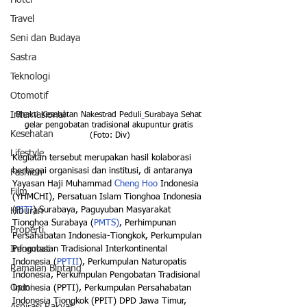
Hotel
Travel
Seni dan Budaya
Sastra
Teknologi
Otomotif
Internasional
Bhakti Kesehatan Nakestrad Peduli
Surabaya Sehat 
gelar pengobatan tradisional akupuntur gratis 
Kesehatan
(Foto: Div)
Lifestyle
Kegiatan tersebut merupakan hasil kolaborasi 
berbagai organisasi dan institusi, di antaranya 
Fashion
Yayasan Haji Muhammad 
Cheng Hoo
 Indonesia 
Film
(YHMCHI), Persatuan Islam Tionghoa Indonesia 
(
PITI
) Surabaya, Paguyuban Masyarakat 
Hiburan
Tionghoa Surabaya (
PMTS)
, Perhimpunan 
Properti
Persahabatan Indonesia-Tiongkok, Perkumpulan 
Informasi
Pengobatan Tradisional Interkontinental 
Indonesia (
PPTII
), Perkumpulan Naturopatis 
Ramalan Bintang
Indonesia, Perkumpulan Pengobatan Tradisional 
Opini
Indonesia (PPTI), Perkumpulan Persahabatan 
Indonesia Tiongkok (PPIT) DPD Jawa Timur, 