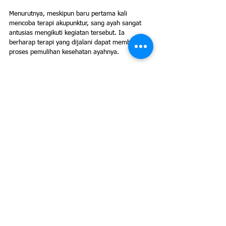
Menurutnya, meskipun baru pertama kali 
mencoba terapi akupunktur, sang ayah sangat 
antusias mengikuti kegiatan tersebut. Ia 
berharap terapi yang dijalani dapat membantu 
proses pemulihan kesehatan ayahnya.
Kehadiran Abdurahman menjadi salah satu 
gambaran antusiasme warga terhadap layanan 
kesehatan gratis yang diselenggarakan dalam 
program Nakestrad Peduli Surabaya Sehat. 
Selain memberikan akses pengobatan alternatif, 
kegiatan tersebut juga menghadirkan harapan 
baru bagi masyarakat yang tengah berjuang 
memulihkan kondisi kesehatannya. (Dna)
Dapatkan update berita pilihan serta informasi 
menarik lainnya setiap hari di 
analisapost.com
Tag:
Surabaya
Berita Terkini
Universitas Katolik Darma Cendika
Pengobatan Tradisional
Yayasan Haji Muhammad Ceng Hoo