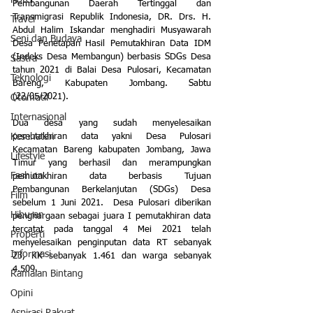
Hotel
Pembangunan Daerah Tertinggal dan 
Transmigrasi Republik Indonesia, DR. Drs. H. 
Travel
Abdul Halim Iskandar menghadiri Musyawarah 
Seni dan Budaya
Desa Penetapan Hasil Pemutakhiran Data IDM 
(Indeks Desa Membangun) berbasis SDGs Desa 
Sastra
tahun 2021 di Balai Desa Pulosari, Kecamatan 
Teknologi
Bareng, Kabupaten Jombang. Sabtu 
(22/05/2021).
Otomotif
Internasional
Dua desa yang sudah menyelesaikan 
pemutakhiran data yakni Desa Pulosari 
Kesehatan
Kecamatan Bareng kabupaten Jombang, Jawa 
Lifestyle
Timur yang berhasil dan merampungkan 
Fashion
pemutakhiran data berbasis Tujuan 
Pembangunan Berkelanjutan (SDGs) Desa 
Film
sebelum 1 Juni 2021.  Desa Pulosari diberikan 
Hiburan
penghargaan sebagai juara I pemutakhiran data 
tercatat pada tanggal 4 Mei 2021 telah 
Properti
menyelesaikan penginputan data RT sebanyak 
Informasi
23, KK sebanyak 1.461 dan warga sebanyak 
4.509. 
Ramalan Bintang
Opini