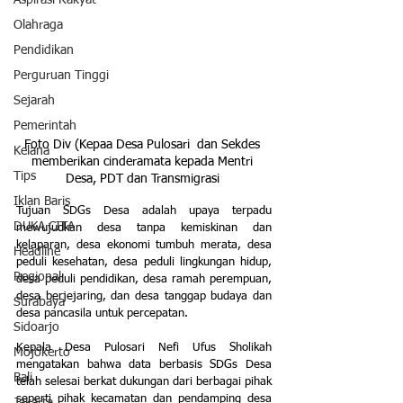
Aspirasi Rakyat
Olahraga
Pendidikan
Perguruan Tinggi
Sejarah
Pemerintah
Foto Div (Kepaa Desa Pulosari  dan Sekdes 
Kelana
memberikan cinderamata kepada Mentri 
Tips
Desa, PDT dan Transmigrasi 
Iklan Baris
Tujuan SDGs Desa adalah upaya terpadu 
DUKA CITA
mewujudkan desa tanpa kemiskinan dan 
kelaparan, desa ekonomi tumbuh merata, desa 
Headline
peduli kesehatan, desa peduli lingkungan hidup, 
Regional
desa peduli pendidikan, desa ramah perempuan, 
desa berjejaring, dan desa tanggap budaya dan 
Surabaya
desa pancasila untuk percepatan.
Sidoarjo
Kepala Desa Pulosari Nefi Ufus Sholikah 
Mojokerto
mengatakan bahwa data berbasis SDGs Desa 
Bali
telah selesai berkat dukungan dari berbagai pihak 
seperti pihak kecamatan dan pendamping desa 