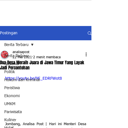
Postingan
Berita Terbaru
analisapost
Berita Terbaru
22 Mei 2021
2 menit membaca
Dua Desa Meraih Juara di Jawa Timur Yang Layak
Nasional
Jadi Percontohan
Politik
https://youtu.be/9E_EDRFWot8
Hukum dan Kriminal
Peristiwa
Ekonomi
UMKM
Pariwisata
Kuliner
Jombang, Analisa Post | Hari ini Menteri Desa 