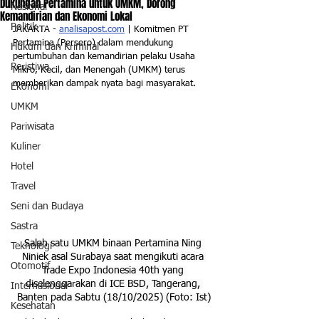
Dukungan Pertamina untuk UMKM, Dorong
Nasional
Kemandirian dan Ekonomi Lokal
Politik
JAKARTA - 
analisapost.com
 | Komitmen PT 
Pertamina (Persero) dalam mendukung 
Hukum dan Kriminal
pertumbuhan dan kemandirian pelaku Usaha 
Peristiwa
Mikro, Kecil, dan Menengah (UMKM) terus 
memberikan dampak nyata bagi masyarakat. 
Ekonomi
UMKM
Pariwisata
Kuliner
Hotel
Travel
Seni dan Budaya
Sastra
Salah satu UMKM binaan Pertamina Ning 
Teknologi
Niniek asal Surabaya saat mengikuti acara 
Otomotif
Trade Expo Indonesia 40th yang 
diselenggarakan di ICE BSD, Tangerang, 
Internasional
Banten pada Sabtu (18/10/2025) (Foto: Ist)
Kesehatan