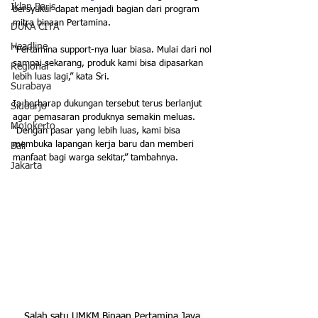
Iklan Baris
bersyukur dapat menjadi bagian dari program 
mitra binaan Pertamina.
DUKA CITA
Headline
“Pertamina support-nya luar biasa. Mulai dari nol 
sampai sekarang, produk kami bisa dipasarkan 
Regional
lebih luas lagi,” kata Sri. 
Surabaya
Ia berharap dukungan tersebut terus berlanjut 
Sidoarjo
agar pemasaran produknya semakin meluas. 
Mojokerto
“Dengan pasar yang lebih luas, kami bisa 
membuka lapangan kerja baru dan memberi 
Bali
manfaat bagi warga sekitar,” tambahnya.
Jakarta
Salah satu UMKM Binaan Pertamina Java 