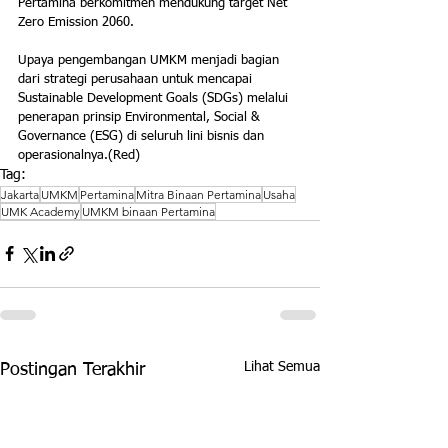
Pertamina berkomitmen mendukung target Net 
Zero Emission 2060. 
Upaya pengembangan UMKM menjadi bagian 
dari strategi perusahaan untuk mencapai 
Sustainable Development Goals (SDGs) melalui 
penerapan prinsip Environmental, Social & 
Governance (ESG) di seluruh lini bisnis dan 
operasionalnya.(Red)
Tag:
Jakarta
UMKM
Pertamina
Mitra Binaan Pertamina
Usaha
UMK Academy
UMKM binaan Pertamina
Lihat Semua
Postingan Terakhir