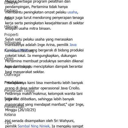
Melalui berbagai program pelatihan dan 
Lifestyle
pendampingan, Pertamina tidak hanya 
Fashion
membantu peningkatan omzet pelaku 
usaha
, 
tetapi juga turut mendorong penyerapan tenaga 
Film
kerja serta peningkatan kesejahteraan di sekitar 
Hiburan
wilayah usaha mitra binaan.
Properti
Salah satu pelaku usaha yang merasakan 
Informasi
manfaatnya adalah Inge Arina, pemilik 
Java 
Criollo
, 
UMKM
 yang bergerak di bidang produksi 
Ramalan Bintang
cokelat lokal. Ia mengungkapkan, dukungan 
Opini
Pertamina membuat produknya semakin dikenal 
Aspirasi Rakyat
luas dan mampu menciptakan dampak berantai 
bagi masyarakat sekitar.
Olahraga
Pendidikan
“Harapannya kami bisa membantu lebih banyak 
orang di desa sekitar operasional Java Criollo. 
Perguruan Tinggi
Petaninya makin makmur, kelompok wanita tani 
Sejarah
juga ikut dilibatkan, sehingga lebih banyak 
masyarakat yang mendapat manfaat,” ujar Inge, 
Pemerintah
Minggu (26/10/25)
Kelana
Hal senada disampaikan oleh Sri Wahyuni, 
Tips
pemilik 
Sambal Ning Niniek
. Ia mengaku sangat 