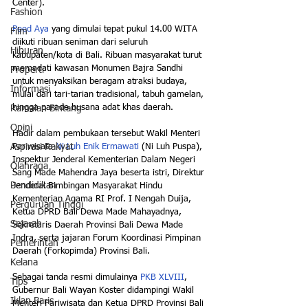
Center).
Fashion
Peed Aya
 yang dimulai tepat pukul 14.00 WITA 
Film
diikuti ribuan seniman dari seluruh 
Hiburan
kabupaten/kota di Bali. Ribuan masyarakat turut 
memadati kawasan Monumen Bajra Sandhi 
Properti
untuk menyaksikan beragam atraksi budaya, 
Informasi
mulai dari tari-tarian tradisional, tabuh gamelan, 
hingga parade busana adat khas daerah.
Ramalan Bintang
Opini
Hadir dalam pembukaan tersebut Wakil Menteri 
Aspirasi Rakyat
Pariwisata 
Ni Luh Enik Ermawati 
(Ni Luh Puspa), 
Inspektur Jenderal Kementerian Dalam Negeri 
Olahraga
Sang Made Mahendra Jaya beserta istri, Direktur 
Pendidikan
Jenderal Bimbingan Masyarakat Hindu 
Kementerian Agama RI Prof. I Nengah Duija, 
Perguruan Tinggi
Ketua DPRD Bali Dewa Made Mahayadnya, 
Sejarah
Sekretaris Daerah Provinsi Bali Dewa Made 
Indra, serta jajaran Forum Koordinasi Pimpinan 
Pemerintah
Daerah (Forkopimda) Provinsi Bali.
Kelana
Sebagai tanda resmi dimulainya 
PKB XLVIII
, 
Tips
Gubernur Bali Wayan Koster didampingi Wakil 
Iklan Baris
Menteri Pariwisata dan Ketua DPRD Provinsi Bali 