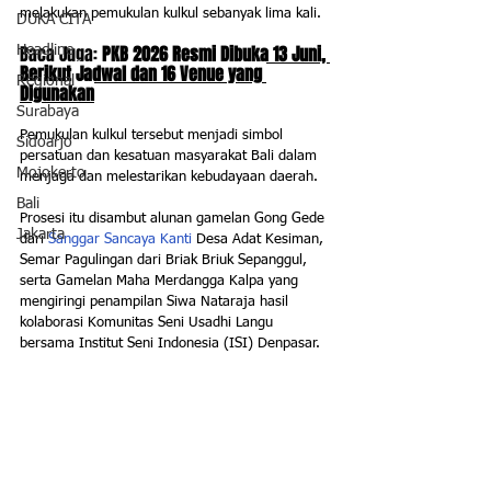
melakukan pemukulan kulkul sebanyak lima kali. 
DUKA CITA
Baca Juga: 
PKB 2026 Resmi Dibuka 13 Juni, 
Headline
Berikut Jadwal dan 16 Venue yang 
Regional
Digunakan
Surabaya
Pemukulan kulkul tersebut menjadi simbol 
Sidoarjo
persatuan dan kesatuan masyarakat Bali dalam 
Mojokerto
menjaga dan melestarikan kebudayaan daerah.
Bali
Prosesi itu disambut alunan gamelan Gong Gede 
Jakarta
dari 
Sanggar Sancaya Kanti
 Desa Adat Kesiman, 
Semar Pagulingan dari Briak Briuk Sepanggul, 
serta Gamelan Maha Merdangga Kalpa yang 
mengiringi penampilan Siwa Nataraja hasil 
kolaborasi Komunitas Seni Usadhi Langu 
bersama Institut Seni Indonesia (ISI) Denpasar.