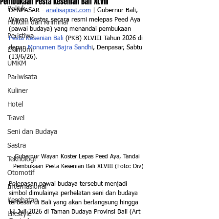
Pembukaan Pesta Kesenian Bali XLVIII
Politik
DENPASAR - 
analisapost.com
 | Gubernur Bali, 
Wayan Koster, secara resmi melepas Peed Aya 
Hukum dan Kriminal
(pawai budaya) yang menandai pembukaan 
Peristiwa
Pesta Kesenian Bali
 (PKB) XLVIII Tahun 2026 di 
depan 
Monumen Bajra Sandh
i, Denpasar, Sabtu 
Ekonomi
(13/6/26). 
UMKM
Pariwisata
Kuliner
Hotel
Travel
Seni dan Budaya
Sastra
Gubernur Wayan Koster Lepas Peed Aya, Tandai 
Teknologi
Pembukaan Pesta Kesenian Bali XLVIII (Foto: Div)
Otomotif
Pelepasan pawai budaya tersebut menjadi 
Internasional
simbol dimulainya perhelatan seni dan budaya 
Kesehatan
terbesar di Bali yang akan berlangsung hingga 
11 Juli 2026 di Taman Budaya Provinsi Bali (Art 
Lifestyle