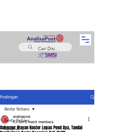
Postingan
Berita Terbaru
analisapost
Berita Terbaru
13 Jun
2 menit membaca
Gubernur Wayan Koster Lepas Peed Aya, Tandai
Nasional