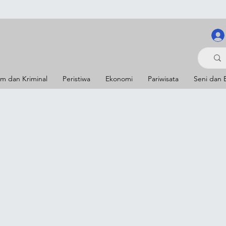
m dan Kriminal
Peristiwa
Ekonomi
Pariwisata
Seni dan 