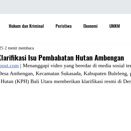
Hukum dan Kriminal
Peristiwa
Ekonomi
UMKM
daya
Sastra
Teknologi
Otomotif
Internasional
25
2 menit membaca
Klarifikasi Isu Pembabatan Hutan Ambengan
apost.com
 | Menanggapi video yang beredar di media sosial te
Properti
Informasi
Ramalan Bintang
Opini
Aspira
 Desa Ambengan, Kecamatan Sukasada, Kabupaten Buleleng,
Hutan (KPH) Bali Utara memberikan klarifikasi resmi di Den
Sejarah
Pemerintah