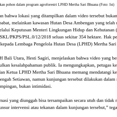
akan pohon dalam program agroforestri LPHD Mertha Sari Bhuana (Foto: Ist)
 bahwa lokasi yang ditampilkan dalam video tersebut bukan
ibabat, melainkan kawasan Hutan Desa Ambengan yang telah 
elalui Keputusan Menteri Lingkungan Hidup dan Kehutanan
/PKPS/PSL.0/12/2018 seluas sekitar 354 hektare. Hak pe
n kepada Lembaga Pengelola Hutan Desa (LPHD) Mertha Sari
Bali Utara, Hesti Sagiri, menjelaskan bahwa video yang ber
ulkan kesalahpahaman publik. Ia mengungkapkan, petugas k
 dan Ketua LPHD Mertha Sari Bhuana memang mendatangi ke
engah Setiawan, namun kunjungan tersebut dilakukan dalam 
mpingan, bukan intimidasi.
masi yang diunggah bisa tersampaikan secara utuh dan tidak
 unsur intervensi atau tekanan dalam kunjungan tersebut,” tega