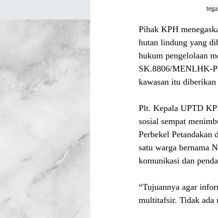
teg
Pihak KPH menegaskan
hutan lindung yang d
hukum pengelolaan m
SK.8806/MENLHK-PSKL
kawasan itu diberika
Plt. Kepala UPTD KPH 
sosial sempat menimb
Perbekel Petandakan
satu warga bernama N
komunikasi dan penda
“Tujuannya agar infor
multitafsir. Tidak ada