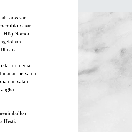
lah kawasan 
memiliki dasar 
 (LHK) Nomor 
ngelolaan 
 Bhuana.
edar di media 
ehutanan bersama 
diaman salah 
rangka 
 menimbulkan 
s Hesti.