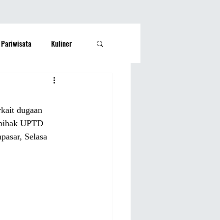
Pariwisata
Kuliner
Kesehatan
Lifestyle
rkait dugaan 
si Rakyat
Olahraga
 pihak UPTD 
pasar, Selasa 