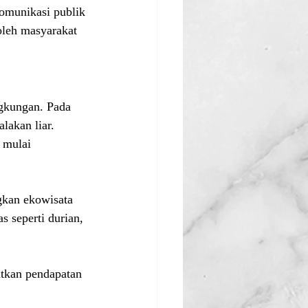
omunikasi publik 
oleh masyarakat 
gkungan. Pada 
akan liar. 
 mulai 
kan ekowisata 
 seperti durian, 
atkan pendapatan 