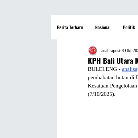
Berita Terbaru
Nasional
Politik
Hotel
Travel
Seni dan Bu
analisapost
8 Okt 20
KPH Bali Utara 
BULELENG - 
analis
Fashion
Film
Hiburan
pembabatan hutan di
Kesatuan Pengelolaan 
(7/10/2025).
Pendidikan
Perguruan Tinggi