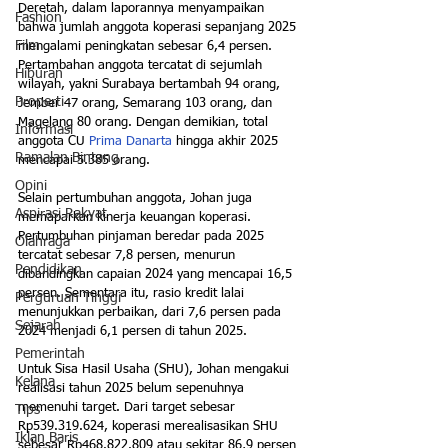
Deretah, dalam laporannya menyampaikan 
Fashion
bahwa jumlah anggota koperasi sepanjang 2025 
Film
mengalami peningkatan sebesar 6,4 persen. 
Pertambahan anggota tercatat di sejumlah 
Hiburan
wilayah, yakni Surabaya bertambah 94 orang, 
Properti
Jember 47 orang, Semarang 103 orang, dan 
Magelang 80 orang. Dengan demikian, total 
Informasi
anggota CU 
Prima Danarta
 hingga akhir 2025 
Ramalan Bintang
mencapai 5.385 orang.
Opini
Selain pertumbuhan anggota, Johan juga 
Aspirasi Rakyat
memaparkan kinerja keuangan koperasi. 
Pertumbuhan pinjaman beredar pada 2025 
Olahraga
tercatat sebesar 7,8 persen, menurun 
Pendidikan
dibandingkan capaian 2024 yang mencapai 16,5 
persen. Sementara itu, rasio kredit lalai 
Perguruan Tinggi
menunjukkan perbaikan, dari 7,6 persen pada 
Sejarah
2024 menjadi 6,1 persen di tahun 2025.
Pemerintah
Untuk Sisa Hasil Usaha (SHU), Johan mengakui 
Kelana
realisasi tahun 2025 belum sepenuhnya 
memenuhi target. Dari target sebesar 
Tips
Rp539.319.624, koperasi merealisasikan SHU 
Iklan Baris
sebesar Rp468.822.809 atau sekitar 86,9 persen 