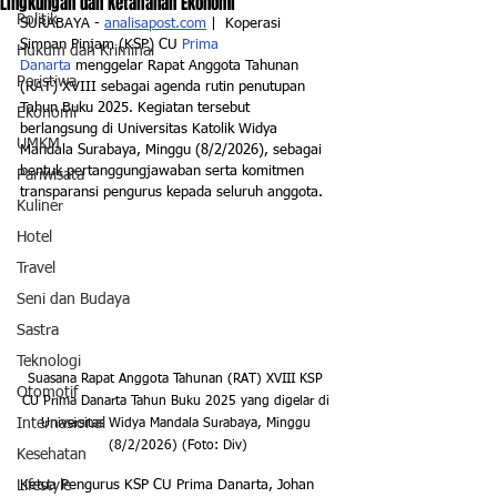
Lingkungan dan Ketahanan Ekonomi
Politik
SURABAYA - 
analisapost.com
 |  Koperasi 
Simpan Pinjam (KSP) CU 
Prima 
Hukum dan Kriminal
Danarta
 menggelar Rapat Anggota Tahunan 
Peristiwa
(RAT) XVIII sebagai agenda rutin penutupan 
Tahun Buku 2025. Kegiatan tersebut 
Ekonomi
berlangsung di Universitas Katolik Widya 
UMKM
Mandala Surabaya, Minggu (8/2/2026), sebagai 
bentuk pertanggungjawaban serta komitmen 
Pariwisata
transparansi pengurus kepada seluruh anggota.
Kuliner
Hotel
Travel
Seni dan Budaya
Sastra
Teknologi
Suasana Rapat Anggota Tahunan (RAT) XVIII KSP 
Otomotif
CU Prima Danarta Tahun Buku 2025 yang digelar di 
Internasional
Universitas Widya Mandala Surabaya, Minggu 
(8/2/2026) (Foto: Div)
Kesehatan
Lifestyle
Ketua Pengurus KSP CU Prima Danarta, Johan 