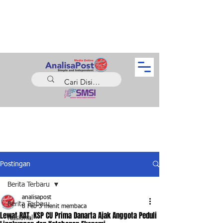
Postingan
Berita Terbaru
analisapost
Berita Terbaru
8 Feb
3 menit membaca
Lewat RAT, KSP CU Prima Danarta Ajak Anggota Peduli
Nasional