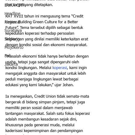
dari target yang ditetapkan.
DUKA CITA
Headline
RAT XVIII tahun ini mengusung tema “Credit 
Regional
Union: Building Green Culture for a Better 
Future”. Tema tersebut dipilih sebagai bentuk 
Surabaya
kepedulian koperasi terhadap persoalan 
Sidoarjo
lingkungan yang dinilai memiliki keterkaitan erat 
dengan kondisi sosial dan ekonomi masyarakat.
Mojokerto
Bali
"Masalah ekonomi tidak hanya berkaitan dengan 
usaha, tetapi juga sangat dipengaruhi oleh 
Jakarta
kondisi lingkungan. Melalui 
koperasi
, kami ingin 
mengajak anggota dan masyarakat untuk lebih 
peduli menjaga lingkungan lewat berbagai 
edukasi yang kami lakukan,” ujar Johan.
Ia menegaskan, Credit Union tidak semata-mata 
bergerak di bidang simpan pinjam, tetapi juga 
memiliki peran sosial dalam menjawab 
tantangan masyarakat. Salah satu fokus koperasi 
adalah membangun kesadaran sejak dini, 
khususnya pada generasi muda, melalui 
kaderisasi kepemimpinan dan pendampingan 