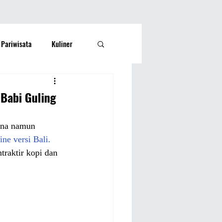
Pariwisata
Kuliner
Kesehatan
Lifestyle
 Babi Guling
si Rakyat
Olahraga
ana namun 
ine versi Bali.
traktir kopi dan 