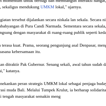
h momentum untuk berbagi dan membangun interaksi hangat,
, sekaligus mendukung 
UMKM
 lokal," ujarnya.
atan tersebut dijalankan secara niskala lan sekala. Secara ni
mbahyangan di Pura Candi Narmada. Sementara secara sekala
ngsung dengan masyarakat di ruang-ruang publik seperti keda
terasa kuat. Prama, seorang pengunjung asal Denpasar, men
uasana kebersamaan itu.
n ditraktir Pak Gubernur. Senang sekali, awal tahun sudah 
i," katanya.
menekankan peran strategis UMKM lokal sebagai penjaga buday
rasi muda Bali. Melalui Tumpek Krulut, ia berharap solidarit
h di tengah masyarakat semakin meng