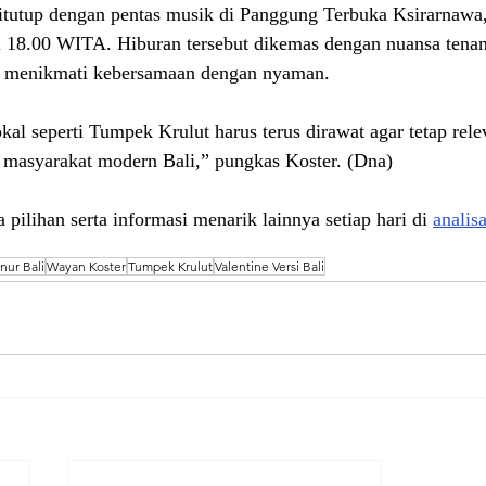
itutup dengan pentas musik di Panggung Terbuka Ksirarnawa,
l 18.00 WITA. Hiburan tersebut dikemas dengan nuansa tena
t menikmati kebersamaan dengan nyaman.
lokal seperti Tumpek Krulut harus terus dirawat agar tetap rel
 masyarakat modern Bali,” pungkas Koster. (Dna)
 pilihan serta informasi menarik lainnya setiap hari di 
analis
nur Bali
Wayan Koster
Tumpek Krulut
Valentine Versi Bali