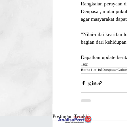
Rangkaian perayaan d
Denpasar, mulai puku
agar masyarakat dapa
“Nilai-nilai kearifan 
bagian dari kehidupan
Dapatkan update berita
Tag:
Berita Hari Ini
Denpasar
Guber
Postingan Terakhir