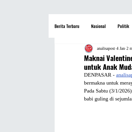
Berita Terbaru
Nasional
Politik
Hotel
Travel
Seni dan Bu
analisapost
4 Jan
2 
Maknai Valentine
untuk Anak Mud
Fashion
Film
Hiburan
DENPASAR - 
analis
bermakna untuk mera
Pada Sabtu (3/1/2026)
Pendidikan
Perguruan Tinggi
babi guling di sejumlah