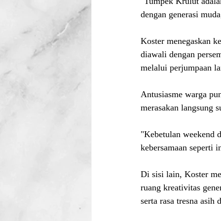
"Tumpek Krulut adala
dengan generasi muda
Koster menegaskan kegi
diawali dengan perse
melalui perjumpaan la
Antusiasme warga pun 
merasakan langsung s
"Kebetulan weekend da
kebersamaan seperti in
Di sisi lain, Koster 
ruang kreativitas gene
serta rasa tresna asi