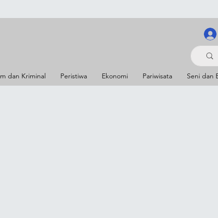
m dan Kriminal
Peristiwa
Ekonomi
Pariwisata
Seni dan 