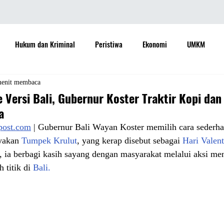
Hukum dan Kriminal
Peristiwa
Ekonomi
UMKM
daya
Sastra
Teknologi
Otomotif
Internasional
menit membaca
 Versi Bali, Gubernur Koster Traktir Kopi dan
a
Properti
Informasi
Ramalan Bintang
Opini
Aspira
apost.com
 | Gubernur Bali Wayan Koster memilih cara sederh
yakan 
Tumpek Krulut
, yang kerap disebut sebagai 
Hari Valent
, ia berbagi kasih sayang dengan masyarakat melalui aksi men
Sejarah
Pemerintah
 titik di 
Bali.