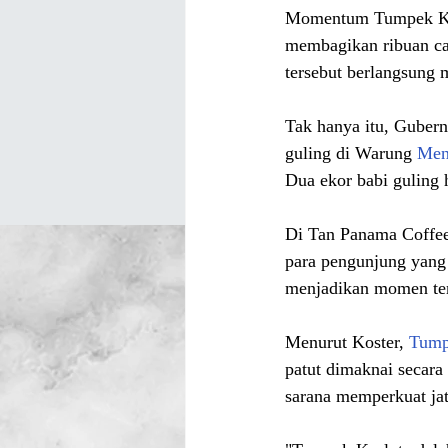
Momentum Tumpek Krul
membagikan ribuan can
tersebut berlangsung
Tak hanya itu, Gubern
guling di Warung 
Men
Dua ekor babi guling 
Di Tan Panama Coffee
para pengunjung yang
menjadikan momen ter
Menurut Koster, 
Tump
patut dimaknai secara
sarana memperkuat jati