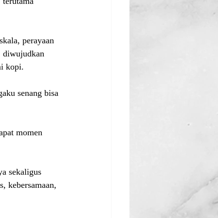
 terutama 
skala, perayaan 
, diwujudkan 
i kopi.
gaku senang bisa 
dapat momen 
a sekaligus 
as, kebersamaan, 