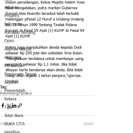
Dalam persidangan, Ketua Majelis Hakim Yose 
Hiburan
Rizal mengatakan, putra mantan Gubernur 
Sumsel Alex Noerdin tersebut telah terbukti 
Properti
melanggar pPasal 12 Huruf a Undang-Undang 
Informasi
No. 31 Tahun 1999 Tentang Tindak Pidana 
Korupsi Jo Pasal 55 Ayat (1) KUHP Jo Pasal 64 
Ramalan Bintang
Ayat (1) KUHP.    
Opini
Hakim juga menjatuhkan denda kepada Dodi 
Aspirasi Rakyat
sebesar Rp 250 juta dan subsidair lima bulan. 
Olahraga
"Menghukum terdakwa untuk membayar uang 
pengganti sebesar Rp 1,1 miliar. Jika tidak 
Pendidikan
dibayar harta bendanya akan disita. Bila tidak 
Perguruan Tinggi
cukup akan diganti 1 tahun penjara,"ujarnya.
(Andre)
Sejarah
Tag:
Pemerintah
Palembang
Tipidkor
Kelana
Tips
Iklan Baris
DUKA CITA
Headline