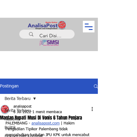
Postingan
Berita Terbaru
analisapost
Berita Terbaru
6 Jul 2022
1 menit membaca
Mantan Bupati Musi Di Vonis 6 Tahun Penjara
Nasional
PALEMBANG - 
analisapost.com
 | Hakim 
Politik
Pengadilan Tipikor Palembang tidak 
mengabulkan tuntutan JPU KPK untuk mencabut 
Hukum dan Kriminal