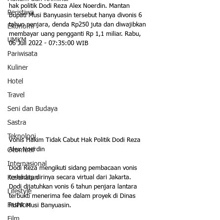
hak politik Dodi Reza Alex Noerdin. Mantan 
Peristiwa
Bupati Musi Banyuasin tersebut hanya divonis 6 
tahun penjara, denda Rp250 juta dan diwajibkan 
Ekonomi
membayar uang pengganti Rp 1,1 miliar. Rabu, 
UMKM
06 Juli 2022 - 07:35:00 WIB
Pariwisata
Kuliner
Hotel
Travel
Seni dan Budaya
Sastra
Teknologi
Vonis Hakim Tidak Cabut Hak Politik Dodi Reza 
Alex Noerdin
Otomotif
Internasional
Dodi Reza mengikuti sidang pembacaan vonis 
terhadap dirinya secara virtual dari Jakarta.
Kesehatan
Dodi dijatuhkan vonis 6 tahun penjara lantara 
Lifestyle
terbukti menerima fee dalam proyek di Dinas 
Fashion
PUPR Musi Banyuasin. 
Film