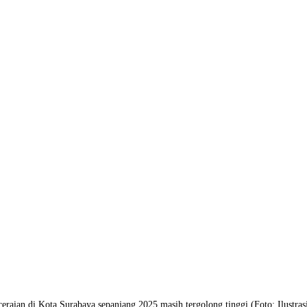
eraian di Kota Surabaya sepanjang 2025 masih tergolong tinggi (Foto: Ilustras