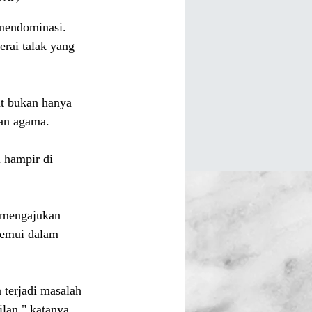
 mendominasi. 
erai talak yang 
t bukan hanya 
an agama. 
 hampir di 
 mengajukan 
temui dalam 
terjadi masalah 
lan," katanya.