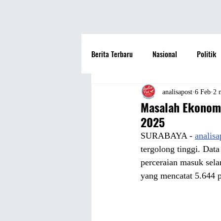
Berita Terbaru
Nasional
Politik
Hotel
Travel
Seni dan Bu
analisapost
6 Feb
2 
Masalah Ekonomi
2025
Fashion
Film
Hiburan
SURABAYA - 
analis
tergolong tinggi. Da
perceraian masuk sel
Pendidikan
Perguruan Tinggi
yang mencatat 5.644 p