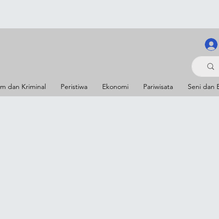
m dan Kriminal
Peristiwa
Ekonomi
Pariwisata
Seni dan 