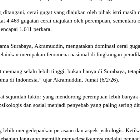
g ditangani, cerai gugat yang diajukan oleh pihak istri masih
tat 4.469 gugatan cerai diajukan oleh perempuan, sementara c
encapai 1.611 perkara.
ma Surabaya, Akramuddin, mengatakan dominasi cerai guga
melainkan merupakan fenomena nasional di lingkungan peradil
 memang selalu lebih tinggi, bukan hanya di Surabaya, tetapi
ama di Indonesia,” ujar Akramuddin, Jumat (6/2/26).
apat sejumlah faktor yang mendorong perempuan lebih banyak
 psikologis dan sosial menjadi penyebab yang paling sering di
lebih mengedepankan perasaan dan aspek psikologis. Ketika 
sebagian langsung memilih menyelesaikannya melalui pengadi