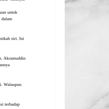
puan untuk 
 dalam 
kah siri. Ini 
an. Akramuddin 
annya 
ti. Walaupun 
si terhadap 