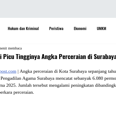
Hukum dan Kriminal
Peristiwa
Ekonomi
UMKM
daya
Sastra
Teknologi
Otomotif
Internasional
menit membaca
 Picu Tingginya Angka Perceraian di Surabay
Properti
Informasi
Ramalan Bintang
Opini
Aspira
apost.com
 | Angka perceraian di Kota Surabaya sepanjang tah
ta Pengadilan Agama Surabaya mencatat sebanyak 6.080 perm
ama 2025. Jumlah tersebut mengalami peningkatan dibandingk
Sejarah
Pemerintah
erkara perceraian.