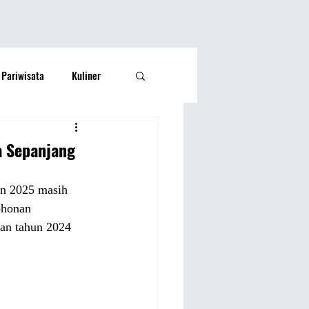
Pariwisata
Kuliner
Kesehatan
Lifestyle
a Sepanjang
si Rakyat
Olahraga
un 2025 masih 
ohonan 
an tahun 2024 