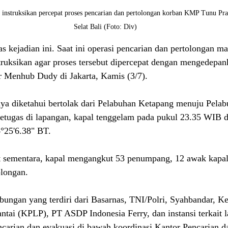
struksikan percepat proses pencarian dan pertolongan korban KMP Tunu Prat
Selat Bali (Foto: Div)
tas kejadian ini. Saat ini operasi pencarian dan pertolongan ma
truksikan agar proses tersebut dipercepat dengan mengedepan
r Menhub Dudy di Jakarta, Kamis (3/7).
a diketahui bertolak dari Pelabuhan Ketapang menuju Pelab
etugas di lapangan, kapal tenggelam pada pukul 23.35 WIB d
°25'6.38" BT.
t sementara, kapal mengangkut 53 penumpang, 12 awak kapal,
olongan.
abungan yang terdiri dari Basarnas, TNI/Polri, Syahbandar, K
ntai (KPLP), PT ASDP Indonesia Ferry, dan instansi terkait l
carian dan evakuasi di bawah koordinasi Kantor Pencarian d