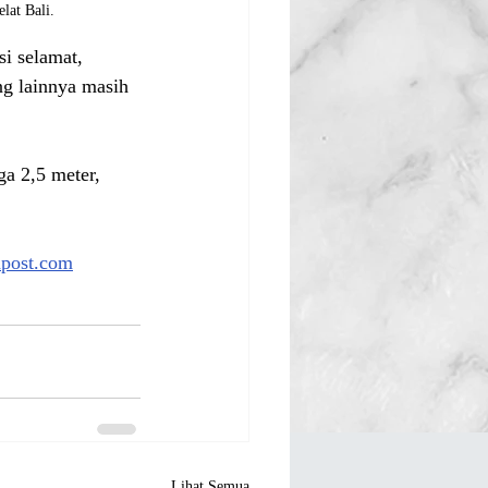
lat Bali.
i selamat, 
g lainnya masih 
a 2,5 meter, 
apost.com
Lihat Semua