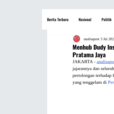
Berita Terbaru
Nasional
Politik
Hotel
Travel
Seni dan Bu
analisapost
3 Jul 20
Menhub Dudy Ins
Pratama Jaya
Fashion
Film
Hiburan
JAKARTA - 
analisap
jajarannya dan seluru
pertolongan terhadap
Pendidikan
Perguruan Tinggi
yang tenggelam di 
Per