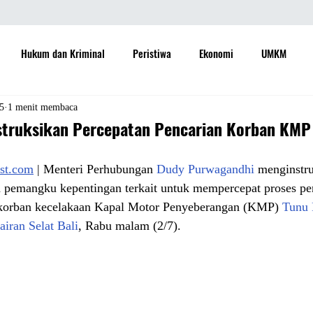
Hukum dan Kriminal
Peristiwa
Ekonomi
UMKM
daya
Sastra
Teknologi
Otomotif
Internasional
25
1 menit membaca
truksikan Percepatan Pencarian Korban KMP
Properti
Informasi
Ramalan Bintang
Opini
Aspira
ost.com
 | Menteri Perhubungan 
Dudy Purwagandhi
 menginstr
h pemangku kepentingan terkait untuk mempercepat proses pe
 korban kecelakaan Kapal Motor Penyeberangan (KMP) 
Tunu 
Sejarah
Pemerintah
airan Selat Bali
, Rabu malam (2/7).