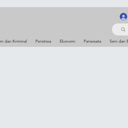
m dan Kriminal
Peristiwa
Ekonomi
Pariwisata
Seni dan 