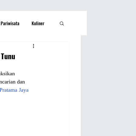
Pariwisata
Kuliner
Kesehatan
Lifestyle
 Tunu
si Rakyat
Olahraga
uksikan 
ncarian dan 
Pratama Jaya