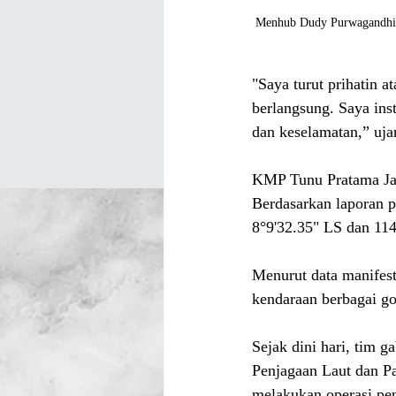
Menhub Dudy Purwagandhi in
"Saya turut prihatin a
berlangsung. Saya ins
dan keselamatan,” uja
KMP Tunu Pratama Jay
Berdasarkan laporan p
8°9'32.35" LS dan 114
Menurut data manifes
kendaraan berbagai g
Sejak dini hari, tim g
Penjagaan Laut dan Pa
melakukan operasi pen