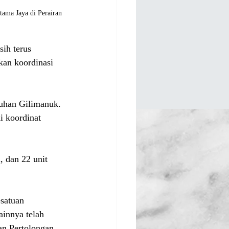
ama Jaya di Perairan 
sih terus 
kan koordinasi 
uhan Gilimanuk. 
i koordinat 
 dan 22 unit 
esatuan 
ainnya telah 
an Pertolongan.