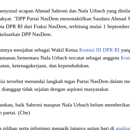
menyusul ucapan Ahmad Sahroni dan Nafa Urbach yang dinilai
rakyat. "DPP Partai NasDem menonaktifkan Saudara Ahmad S
ta DPR RI dari Fraksi NasDem, terhitung mulai 1 September
 dikeluarkan DPP NasDem.
mnya menjabat sebagai Wakil Ketua 
Komisi III DPR RI 
yan
anan.Sementara Nafa Urbach tercatat sebagai anggota 
Kom
atan, ketenagakerjaan, dan kependudukan.
tisi tersebut menandai langkah tegas Partai NasDem dalam m
 dianggap tidak sejalan dengan aspirasi masyarakat. 
turunkan, baik Sahroni maupun Nafa Urbach belum memberikan
n partai. (Che)
 pilihan serta informasi menarik lainnya setiap hari di 
analis