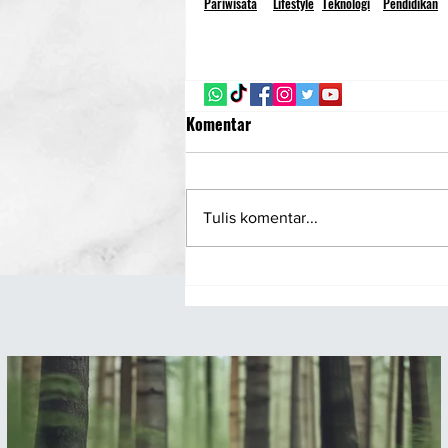
Pariwisata
Lifestyle
Teknologi
Pendidikan
Komentar
Tulis komentar...
Taiwan Desak Dukungan
Partisipasi di Sidang ICAO 2025
analisa post
17.50 (0 menit yang lalu) kepada saya