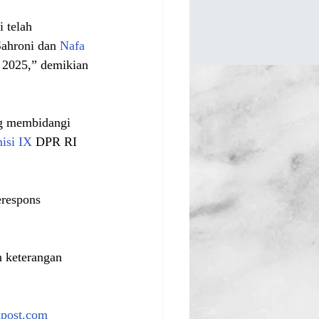
 telah 
ahroni dan 
Nafa 
 2025,” demikian 
g membidangi 
isi IX
 DPR RI 
erespons 
 keterangan 
apost.com