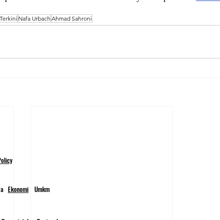
Terkini
Nafa Urbach
Ahmad Sahroni
olicy
wa
Ekonomi
Umkm