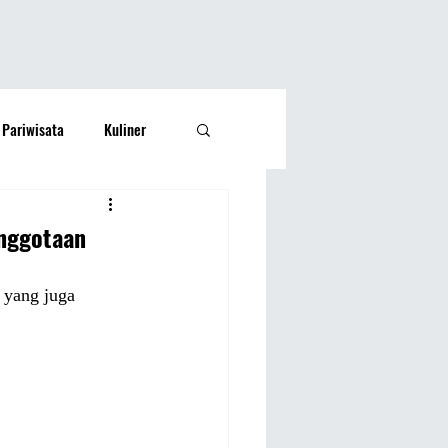
Pariwisata
Kuliner
Kesehatan
Lifestyle
anggotaan
si Rakyat
Olahraga
 yang juga 