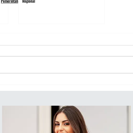
Pemerintah
Regional
Makna di Balik Amnesti Hasto
dan Abolisi Tom Lembong,
Kemenangan Hukum atau
Strategi Politik