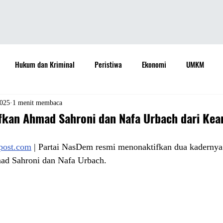
Hukum dan Kriminal
Peristiwa
Ekonomi
UMKM
daya
Sastra
Teknologi
Otomotif
Internasional
2025
1 menit membaca
kan Ahmad Sahroni dan Nafa Urbach dari Ke
Properti
Informasi
Ramalan Bintang
Opini
Aspira
apost.com
 | Partai NasDem resmi menonaktifkan dua kadernya
d Sahroni dan Nafa Urbach. 
Sejarah
Pemerintah