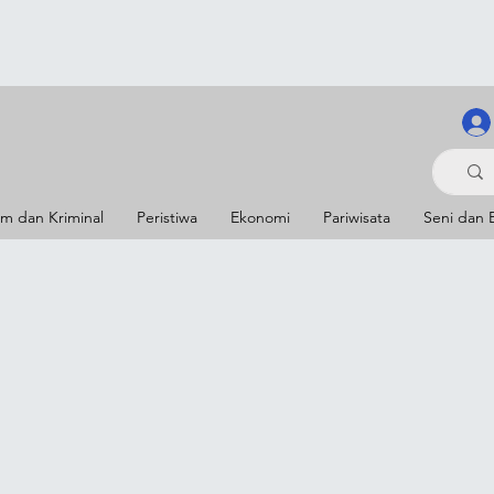
m dan Kriminal
Peristiwa
Ekonomi
Pariwisata
Seni dan 