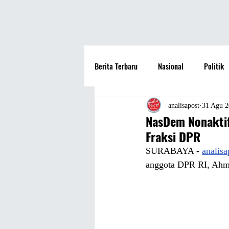
Berita Terbaru
Nasional
Politik
Hotel
Travel
Seni dan Bu
analisapost
31 Agu 
NasDem Nonaktif
Fraksi DPR
Fashion
Film
Hiburan
SURABAYA - 
analis
anggota DPR RI, Ahma
Pendidikan
Perguruan Tinggi