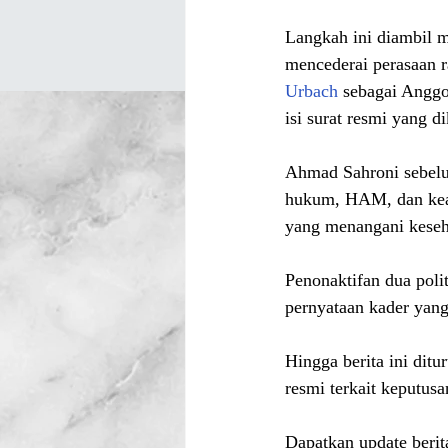
Langkah ini diambil 
mencederai perasaan 
Urbach
 sebagai Anggo
isi surat resmi yang
Ahmad Sahroni sebelu
hukum, HAM, dan keam
yang menangani keseh
Penonaktifan dua poli
pernyataan kader yang
Hingga berita ini di
resmi terkait keputusa
Dapatkan update berita