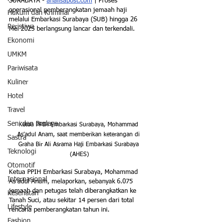
SURABAYA - 
analisapost.com
 | Proses 
operasional pemberangkatan jemaah haji 
Hukum dan Kriminal
melalui Embarkasi Surabaya (SUB) hingga 26 
Peristiwa
Mei 2025 berlangsung lancar dan terkendali. 
Ekonomi
UMKM
Pariwisata
Kuliner
Hotel
Travel
Seni dan Budaya
Ketua PPIH Embarkasi Surabaya, Mohammad 
As’adul Anam, saat memberikan keterangan di 
Sastra
Graha Bir Ali Asrama Haji Embarkasi Surabaya 
Teknologi
(AHES)
Otomotif
Ketua PPIH Embarkasi Surabaya, Mohammad 
Internasional
As’adul Anam, melaporkan, sebanyak 6.075 
jemaah dan petugas telah diberangkatkan ke 
Kesehatan
Tanah Suci, atau sekitar 14 persen dari total 
Lifestyle
rencana pemberangkatan tahun ini.
Fashion