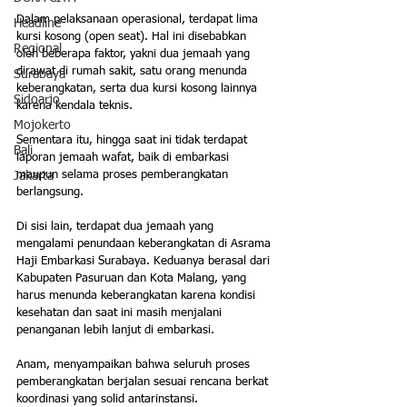
Dalam pelaksanaan operasional, terdapat lima 
Headline
kursi kosong (open seat). Hal ini disebabkan 
Regional
oleh beberapa faktor, yakni dua jemaah yang 
dirawat di rumah sakit, satu orang menunda 
Surabaya
keberangkatan, serta dua kursi kosong lainnya 
Sidoarjo
karena kendala teknis.
Mojokerto
Sementara itu, hingga saat ini tidak terdapat 
Bali
laporan jemaah wafat, baik di embarkasi 
maupun selama proses pemberangkatan 
Jakarta
berlangsung.
Di sisi lain, terdapat dua jemaah yang 
mengalami penundaan keberangkatan di Asrama 
Haji Embarkasi Surabaya. Keduanya berasal dari 
Kabupaten Pasuruan dan Kota Malang, yang 
harus menunda keberangkatan karena kondisi 
kesehatan dan saat ini masih menjalani 
penanganan lebih lanjut di embarkasi.
Anam, menyampaikan bahwa seluruh proses 
pemberangkatan berjalan sesuai rencana berkat 
koordinasi yang solid antarinstansi.