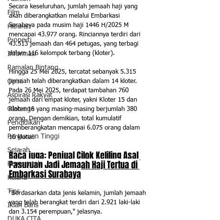
Secara keseluruhan, jumlah jemaah haji yang 
Film
akan diberangkatkan melalui Embarkasi 
Surabaya pada musim haji 1446 H/2025 M 
Hiburan
mencapai 43.977 orang. Rinciannya terdiri dari 
Properti
43.513 jemaah dan 464 petugas, yang terbagi 
dalam 116 kelompok terbang (kloter).
Informasi
Ramalan Bintang
Hingga 25 Mei 2025, tercatat sebanyak 5.315 
Opini
jemaah telah diberangkatkan dalam 14 kloter. 
Pada 26 Mei 2025, terdapat tambahan 760 
Aspirasi Rakyat
jemaah dari empat kloter, yakni Kloter 15 dan 
Olahraga
Kloter 16 yang masing-masing berjumlah 380 
orang. Dengan demikian, total kumulatif 
Pendidikan
pemberangkatan mencapai 6.075 orang dalam 
Perguruan Tinggi
16 kloter.
Sejarah
Baca juga: 
Penjual Cilok Keliling Asal 
Pasuruan Jadi Jemaah Haji Tertua di 
Pemerintah
Embarkasi Surabaya
Kelana
Tips
"Berdasarkan data jenis kelamin, jumlah jemaah 
yang telah berangkat terdiri dari 2.921 laki-laki 
Iklan Baris
dan 3.154 perempuan," jelasnya.
DUKA CITA