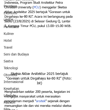
Indonesia, Program Studi Arsitektur Petra 
Peristiwa
Christian University (
PCU
) menggelar Sketsa 
Akbar Arsitektur 2025 bertajuk “Goresan untuk 
Ekonomi
Dirgahayu ke-80 RI”. Acara ini berlangsung pada 
UMKM
Sabtu (23/8/2025) di Selasar Gedung Q, Lantai 
3, Kampus Timur PCU, pukul 13.00–15.00 WIB.
Pariwisata
Kuliner
Hotel
Travel
Seni dan Budaya
Sastra
Teknologi
 Sketsa Akbar Arsitektur 2025 bertajuk 
Otomotif
“Goresan untuk Dirgahayu ke-80 RI” (Foto: 
Internasional
Ist)
Kesehatan
Menghadirkan sekitar 200 peserta, kegiatan ini 
Lifestyle
mengajak masyarakat untuk merasakan 
pengalaman menjadi "
arsitek
" sejenak dengan 
Fashion
menuangkan ide dan visi mereka melalui sketsa 
Film