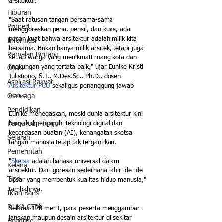
arsitektur.
Hiburan
"Saat ratusan tangan bersama-sama 
Properti
menggoreskan pena, pensil, dan kuas, ada 
pesan kuat bahwa arsitektur adalah milik kita 
Informasi
bersama. Bukan hanya milik arsitek, tetapi juga 
Ramalan Bintang
setiap warga yang menikmati ruang kota dan 
lingkungan yang tertata baik," ujar Eunike Kristi 
Opini
Julistiono, S.T., M.Des.Sc., Ph.D., dosen 
Aspirasi Rakyat
Arsitektur PCU
 sekaligus penanggung jawab 
acara.
Olahraga
Pendidikan
Eunike menegaskan, meski dunia arsitektur kini 
banyak dipengaruhi teknologi digital dan 
Perguruan Tinggi
kecerdasan buatan (AI), kehangatan sketsa 
Sejarah
tangan manusia tetap tak tergantikan. 
Pemerintah
"
Sketsa
 adalah bahasa universal dalam 
Kelana
arsitektur. Dari goresan sederhana lahir ide-ide 
Tips
besar yang membentuk kualitas hidup manusia," 
tambahnya.
Iklan Baris
DUKA CITA
Selama 120 menit, para peserta menggambar 
lanskap maupun desain arsitektur di sekitar 
Headline