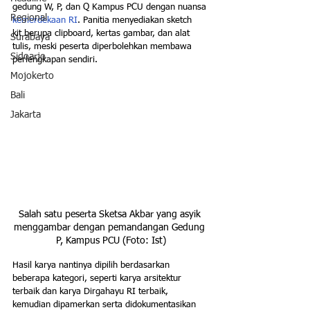
gedung W, P, dan Q Kampus PCU dengan nuansa 
Regional
kemerdekaan RI
. Panitia menyediakan sketch 
kit berupa clipboard, kertas gambar, dan alat 
Surabaya
tulis, meski peserta diperbolehkan membawa 
Sidoarjo
perlengkapan sendiri. 
Mojokerto
Bali
Jakarta
Salah satu peserta Sketsa Akbar yang asyik 
menggambar dengan pemandangan Gedung 
P, Kampus PCU (Foto: Ist)
Hasil karya nantinya dipilih berdasarkan 
beberapa kategori, seperti karya arsitektur 
terbaik dan karya Dirgahayu RI terbaik, 
kemudian dipamerkan serta didokumentasikan 