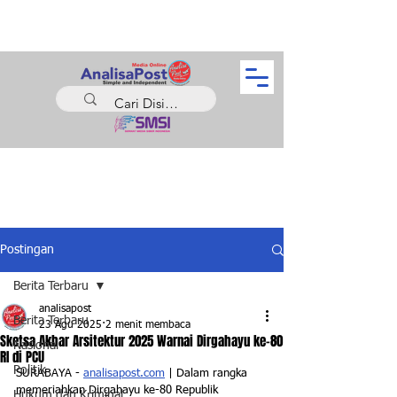
Postingan
Berita Terbaru
analisapost
Berita Terbaru
23 Agu 2025
2 menit membaca
Sketsa Akbar Arsitektur 2025 Warnai Dirgahayu ke-80
Nasional
RI di PCU
Politik
SURABAYA - 
analisapost.com
 | Dalam rangka 
memeriahkan Dirgahayu ke-80 Republik 
Hukum dan Kriminal