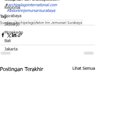
#
archipelagointernational.com
Regional
#astoninnjemursarisurabaya
Surabaya
Tag:
Surabaya
Archipelago
Aston Inn Jemursari Surabaya
Sidoarjo
Mojokerto
Bali
Jakarta
Lihat Semua
Postingan Terakhir