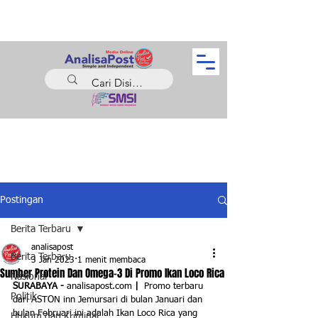
Postingan
Berita Terbaru
analisapost
Berita Terbaru
3 Jan 2023
1 menit membaca
Sumber Protein Dan Omega-3 Di Promo Ikan Loco Rica
Nasional
SURABAYA - 
analisapost.com
 | 
 Promo terbaru 
Politik
dari ASTON inn Jemursari di bulan Januari dan 
bulan Februari ini adalah Ikan Loco Rica yang 
Hukum dan Kriminal