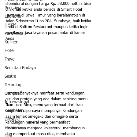
dibanderol dengan harga Rp. 38.000 nett ini bisa 
Peristiwa
dinikmati ketika anda berada di Smart Hotel 
Pertama di Jawa Timur yang beralamatkan di 
Ekonomi
Jalan Sidosermo II no 70A, Surabaya, baik ketika 
UMKM
anda di Saffron Restaurant maupun ketika ingin 
menikmati jasa layanan pesan antar di kamar 
Pariwisata
Anda.
Kuliner
Hotel
Travel
Seni dan Budaya
Sastra
Teknologi
Dengan banyaknya manfaat serta kandungan 
Otomotif
gizi dan protein yang ada dalam sepiring menu 
Internasional
Ikan Loco Rica, menu yang terbuat dari ikan 
Kesehatan
mujair ini dipercaya mempunyai kandungan 
asam lemak omega-3 dan omega-6 serta 
Lifestyle
kandungan mineral yang bermanfaat 
Fashion
diantaranya menjaga kolesterol, membangun 
dan memperkuat masa otot, membantu 
Film