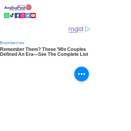
analisa post
17.50 (0 menit yang lalu) kepada saya