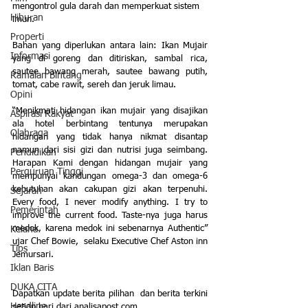
mengontrol gula darah dan memperkuat sistem 
Hiburan
imun. 
Properti
Bahan yang diperlukan antara lain: Ikan Mujair 
Informasi
yang di goreng dan ditiriskan, sambal rica, 
sautee bawang merah, sautee bawang putih, 
Ramalan Bintang
tomat, cabe rawit, sereh dan jeruk limau.
Opini
“Menikmati hidangan ikan mujair yang disajikan 
Aspirasi Rakyat
ala hotel berbintang tentunya merupakan 
Olahraga
hidangan yang tidak hanya nikmat disantap 
namun dari sisi gizi dan nutrisi juga seimbang. 
Pendidikan
Harapan Kami dengan hidangan mujair yang 
Perguruan Tinggi
mempunyai kandungan omega-3 dan omega-6 
kebutuhan akan cakupan gizi akan terpenuhi. 
Sejarah
Every food, I never modify anything. I try to 
Pemerintah
improve the current food. Taste-nya juga harus 
medok, karena medok ini sebenarnya Authentic” 
Kelana
ujar Chef Bowie,  selaku Executive Chef Aston inn 
Tips
Jemursari.
Iklan Baris
DUKA CITA
Dapatkan update berita pilihan  dan berita terkini 
Headline
setiap hari dari analisapost.com