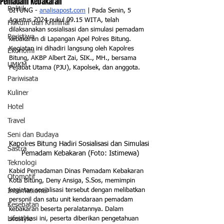
Pemadam Kebakaran
Politik
BITUNG
- 
analisapost.com
 | Pada Senin, 5 
Agustus 2024 pukul 09.15 WITA, telah 
Hukum dan Kriminal
dilaksanakan sosialisasi dan simulasi pemadam 
Peristiwa
kebakaran di Lapangan Apel Polres Bitung. 
Kegiatan ini dihadiri langsung oleh Kapolres 
Ekonomi
Bitung, AKBP Albert Zai, SIK., MH., bersama 
UMKM
Pejabat Utama (PJU), Kapolsek, dan anggota.
Pariwisata
Kuliner
Hotel
Travel
Seni dan Budaya
Kapolres Bitung Hadiri Sosialisasi dan Simulasi 
Sastra
Pemadam Kebakaran (Foto: Istimewa)
Teknologi
Kabid Pemadaman Dinas Pemadam Kebakaran 
Otomotif
Kota Bitung, Deny Ansiga, S.Sos, memimpin 
kegiatan sosialisasi tersebut dengan melibatkan 
Internasional
personil dan satu unit kendaraan pemadam 
Kesehatan
kebakaran beserta peralatannya. Dalam 
Lifestyle
sosialisasi ini, peserta diberikan pengetahuan 