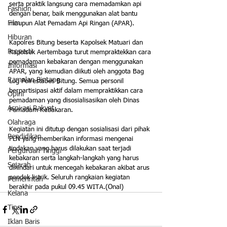
serta praktik langsung cara memadamkan api 
Fashion
dengan benar, baik menggunakan alat bantu 
Film
maupun Alat Pemadam Api Ringan (APAR).
Hiburan
Kapolres Bitung beserta Kapolsek Matuari dan 
Properti
Kapolsek Aertembaga turut mempraktekkan cara 
pemadaman kebakaran dengan menggunakan 
Informasi
APAR, yang kemudian diikuti oleh anggota Bag 
Ramalan Bintang
Log Polrestabes Bitung. Semua personil 
berpartisipasi aktif dalam mempraktikkan cara 
Opini
pemadaman yang disosialisasikan oleh Dinas 
Aspirasi Rakyat
Pemadam Kebakaran.
Olahraga
Kegiatan ini ditutup dengan sosialisasi dari pihak 
Pendidikan
PLN yang memberikan informasi mengenai 
tindakan yang harus dilakukan saat terjadi 
Perguruan Tinggi
kebakaran serta langkah-langkah yang harus 
Sejarah
dihindari untuk mencegah kebakaran akibat arus 
pendek listrik. Seluruh rangkaian kegiatan 
Pemerintah
berakhir pada pukul 09.45 WITA.(Onal)
Kelana
Tips
Iklan Baris