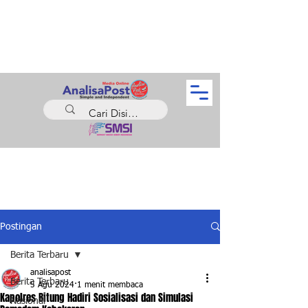
Postingan
Berita Terbaru
analisapost
Berita Terbaru
5 Agu 2024
1 menit membaca
Kapolres Bitung Hadiri Sosialisasi dan Simulasi
Nasional