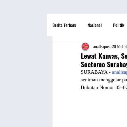
Berita Terbaru
Nasional
Politik
Hotel
Travel
Seni dan Bu
analisapost
20 Mei
3
Lewat Kanvas, S
Soetomo Suraba
Fashion
Film
Hiburan
SURABAYA - 
analis
seniman menggelar pa
Bubutan Nomor 85–87,
Pendidikan
Perguruan Tinggi