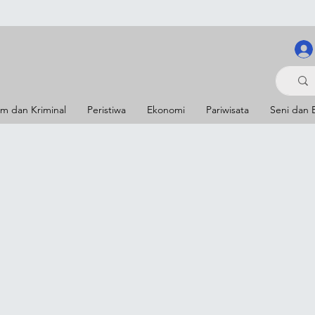
m dan Kriminal
Peristiwa
Ekonomi
Pariwisata
Seni dan 