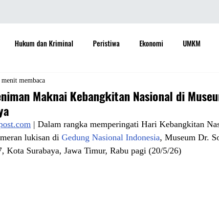
Hukum dan Kriminal
Peristiwa
Ekonomi
UMKM
daya
Sastra
Teknologi
Otomotif
Internasional
 menit membaca
eniman Maknai Kebangkitan Nasional di Museu
ya
Properti
Informasi
Ramalan Bintang
Opini
Aspira
apost.com
 | Dalam rangka memperingati Hari Kebangkitan Nas
meran lukisan di 
Gedung Nasional Indonesia
, Museum Dr. So
 Kota Surabaya, Jawa Timur, Rabu pagi (20/5/26)
Sejarah
Pemerintah