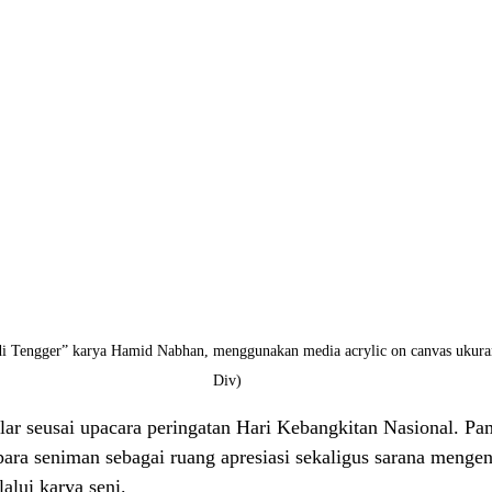
 di Tengger” karya Hamid Nabhan, menggunakan media acrylic on canvas ukura
Div)
elar seusai upacara peringatan Hari Kebangkitan Nasional. Pam
para seniman sebagai ruang apresiasi sekaligus sarana mengen
alui karya seni.