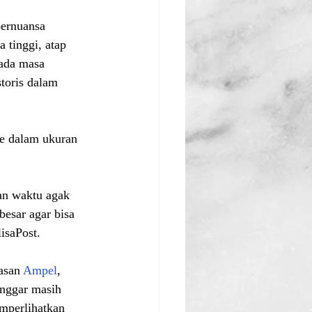
ernuansa 
 tinggi, atap 
ada masa 
toris dalam 
ke dalam ukuran 
an waktu agak 
besar agar bisa 
isaPost.
asan 
Ampel
, 
anggar masih 
mperlihatkan 