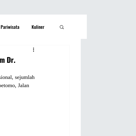
Pariwisata
Kuliner
Kesehatan
Lifestyle
m Dr.
si Rakyat
Olahraga
ional, sejumlah 
etomo, Jalan 