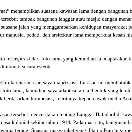
raat” menampilkan suasana kawasan lama dengan bangunan b
 tersebut tampak bangunan langgar atau masjid dengan menara
a suasana jalan yang menggambarkan kehidupan masyarakat p
ur manusia, pedati, dan arsitektur lama memperkuat kesan his
 itu terinspirasi dari foto lama yang kemudian ia adaptasikan 
dinikmati secara estetik.
kali karena lukisan saya diapresiasi. Lukisan ini membutuhk
i foto lama, kemudian saya adaptasikan ke bentuk yang lebih 
tik berdasarkan komposisi,” ceritanya kepada awak media Anal
isan tersebut menceritakan tentang Langgar Bafadhol di kaw
masa kolonial sekitar tahun 1914. Pada masa itu, bangunan l
warna terang. Suasana masyarakat yang ditampilkan juga me