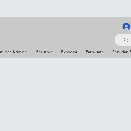
m dan Kriminal
Peristiwa
Ekonomi
Pariwisata
Seni dan 