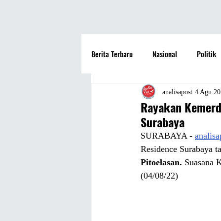
Berita Terbaru
Nasional
Politik
Hotel
Travel
Seni dan Bu
analisapost
4 Agu 20
Rayakan Kemerde
Surabaya
Fashion
Film
Hiburan
SURABAYA - 
analis
Residence Surabaya t
Pitoelasan. 
Suasana K
Pendidikan
Perguruan Tinggi
(04/08/22)