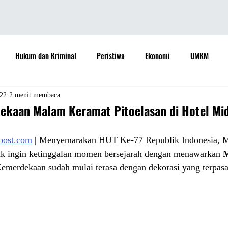
Hukum dan Kriminal
Peristiwa
Ekonomi
UMKM
daya
Sastra
Teknologi
Otomotif
Internasional
22
2 menit membaca
kaan Malam Keramat Pitoelasan di Hotel Mi
Properti
Informasi
Ramalan Bintang
Opini
Aspira
apost.com
 | Menyemarakan HUT Ke-77 Republik Indonesia, 
ak ingin ketinggalan momen bersejarah dengan menawarkan 
M
emerdekaan sudah mulai terasa dengan dekorasi yang terpas
Sejarah
Pemerintah