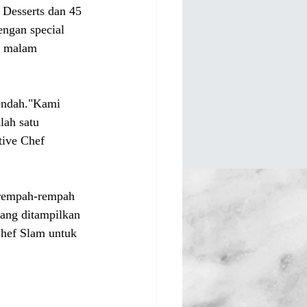
 Desserts dan 45 
ngan special 
i malam 
endah."Kami 
ah satu 
tive Chef 
rempah-rempah 
yang ditampilkan 
Chef Slam untuk 