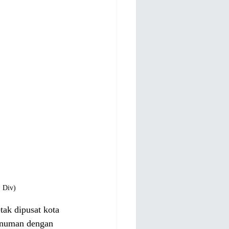
: Div)
ak dipusat kota 
inuman dengan 