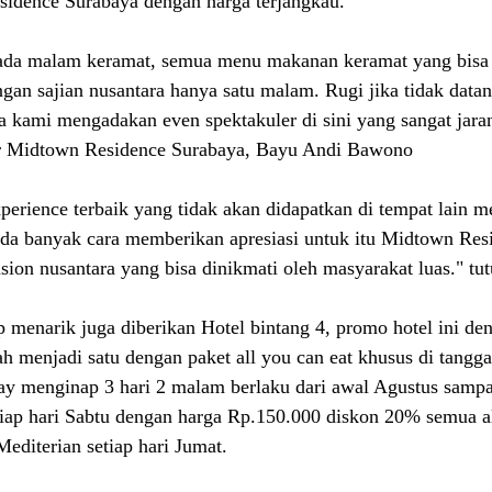
sidence Surabaya dengan harga terjangkau.
da malam keramat, semua menu makanan keramat yang bisa 
gan sajian nusantara hanya satu malam. Rugi jika tidak datan
a kami mengadakan even spektakuler di sini yang sangat jaran
er Midtown Residence Surabaya, Bayu Andi Bawono
rience terbaik yang tidak akan didapatkan di tempat lain m
Ada banyak cara memberikan apresiasi untuk itu Midtown Res
sion nusantara yang bisa dinikmati oleh masyarakat luas." t
menarik juga diberikan Hotel bintang 4, promo hotel ini de
 menjadi satu dengan paket all you can eat khusus di tangga
ay menginap 3 hari 2 malam berlaku dari awal Agustus sampa
tiap hari Sabtu dengan harga Rp.150.000 diskon 20% semua al
editerian setiap hari Jumat.