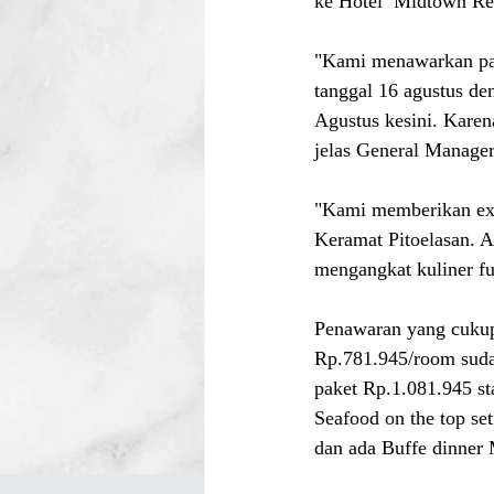
ke Hotel  Midtown Re
"Kami menawarkan pa
tanggal 16 agustus den
Agustus kesini. Karen
jelas General Manag
"Kami memberikan expe
Keramat Pitoelasan. 
mengangkat kuliner fu
Penawaran yang cukup 
Rp.781.945/room sudah
paket Rp.1.081.945 st
Seafood on the top se
dan ada Buffe dinner M