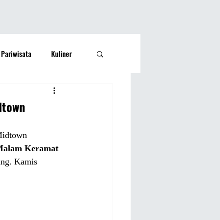
Pariwisata
Kuliner
Kesehatan
Lifestyle
dtown
si Rakyat
Olahraga
Midtown 
alam Keramat 
ang. Kamis 