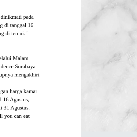
dinikmati pada 
g di tanggal 16 
g di temui." 
elalui Malam 
idence Surabaya 
utupnya mengakhiri
ngan harga kamar 
l 16 Agustus, 
i 31 Agustus. 
l you can eat 